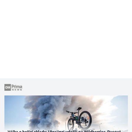
Válka o hořící sklady: Ukrajinci udeřili na Wildberries, Rusové