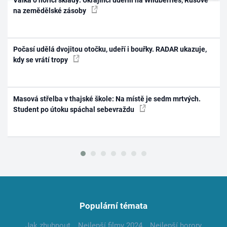
na zemědělské zásoby
Počasí udělá dvojitou otočku, udeří i bouřky. RADAR ukazuje,
kdy se vrátí tropy
Masová střelba v thajské škole: Na místě je sedm mrtvých.
Student po útoku spáchal sebevraždu
Populární témata
Jak zhubnout
Nejlepší filmy 2024
Nejlepší horory