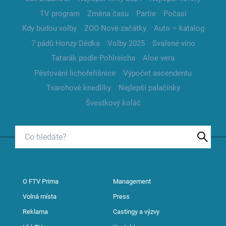
TV program
Změna času
Partie
Počasí
Kdy budou volby
ZOO Nové začátky
Auto – katalog
7 pádů Honzy Dědka
Volby 2025
Svařené víno
Tatarák podle Pohlreicha
Aloe vera
Pěstování lichořeřišnice
Výpočet ascendentu
Tvarohové knedlíky
Nejlepší palačinky
Švestkový koláč
O FTV Prima
Management
Volná místa
Press
Reklama
Castingy a výzvy