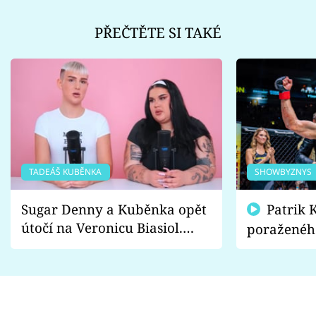
PŘEČTĚTE SI TAKÉ
TADEÁŠ KUBĚNKA
SHOWBYZNYS
Sugar Denny a Kuběnka opět
Patrik Kincl se zastal
útočí na Veronicu Biasiol.
poraženéh
Proč je podle nich falešná a
fanoušci n
lže o své nevěře?