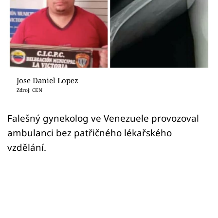
Sex a vztahy
Videa
Sledujte prima+
Přihlášení
Jose Daniel Lopez
Zdroj: CEN
Sledujte nás
Falešný gynekolog ve Venezuele provozoval
ambulanci bez patřičného lékařského
vzdělání.