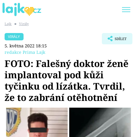
Lajk
■
Virály
Trendy:
KARLOS VÉMOLA
ONLYFANS
VIRÁLY
SDÍLET
SHOPAHOLICADEL
CLASH OF THE STARS
5. května 2022 18:15
redakce Prima Lajk
FOTO: Falešný doktor ženě
implantoval pod kůži
Témata
tyčinku od lízátka. Tvrdil,
Showbyznys
že to zabrání otěhotnění
Youtubeři
Virály