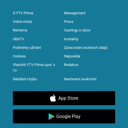
O FTV Prima
Management
Volná místa
Press
Reklama
Castingy a výzvy
HbbTV
Kontakty
Podmínky užívání
Zpracování osobních údajů
Cookies
Nápověda
Vlastník FTV Prima spol. s
Redakce
r.o.
Nahlásit chybu
Nastavení soukromí
App Store
Google Play