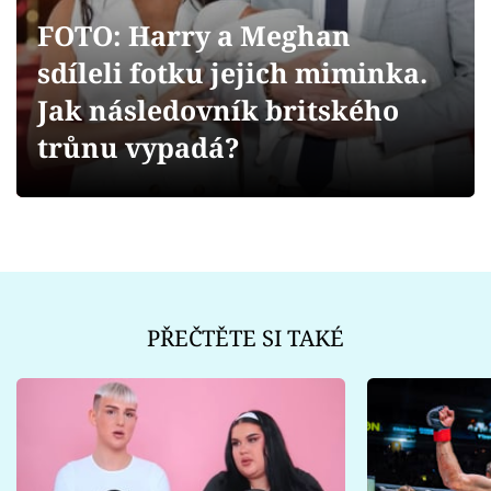
Sex a vztahy
FOTO: Harry a Meghan
Videa
sdíleli fotku jejich miminka.
Jak následovník britského
Sledujte prima+
trůnu vypadá?
Přihlášení
Sledujte nás
PŘEČTĚTE SI TAKÉ