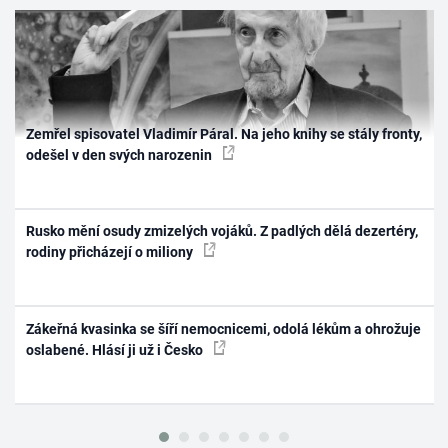
Zemřel spisovatel Vladimír Páral. Na jeho knihy se stály fronty,
odešel v den svých narozenin
Rusko mění osudy zmizelých vojáků. Z padlých dělá dezertéry,
rodiny přicházejí o miliony
Zákeřná kvasinka se šíří nemocnicemi, odolá lékům a ohrožuje
oslabené. Hlásí ji už i Česko