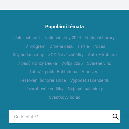
Populární témata
Jak zhubnout
Nejlepší filmy 2024
Nejlepší horory
TV program
Změna času
Partie
Počasí
Kdy budou volby
ZOO Nové začátky
Auto – katalog
7 pádů Honzy Dědka
Volby 2025
Svařené víno
Tatarák podle Pohlreicha
Aloe vera
Pěstování lichořeřišnice
Výpočet ascendentu
Tvarohové knedlíky
Nejlepší palačinky
Švestkový koláč