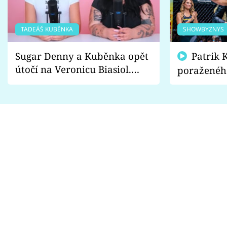
TADEÁŠ KUBĚNKA
SHOWBYZNYS
Sugar Denny a Kuběnka opět
Patrik Kincl se zastal
útočí na Veronicu Biasiol.
poraženéh
Proč je podle nich falešná a
fanoušci n
lže o své nevěře?