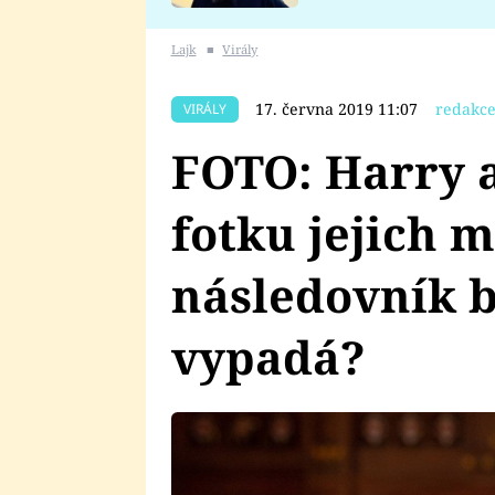
se v Plzni stalo
Lajk
■
Virály
17. června 2019 11:07
redakce
VIRÁLY
FOTO: Harry a
fotku jejich 
následovník b
vypadá?