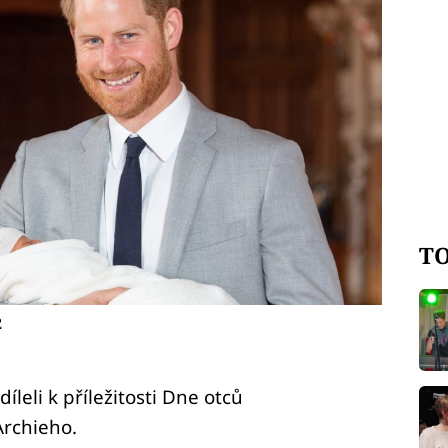
TO
2
leli k příležitosti Dne otců
Archieho.