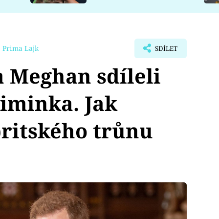
 Prima Lajk
SDÍLET
 Meghan sdíleli
miminka. Jak
ritského trůnu