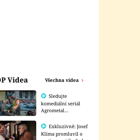
P Videa
Všechna videa
Sledujte
komediální seriál
Agrometal
exkluzivně na
prima+
Exkluzivně: Josef
Klíma promluvil o