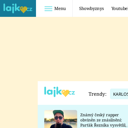
Menu
Showbyznys
Youtube
Youtuberky
Youtubeři
SHOPAHOLICADEL
FATTYPILLOW
ANNA ŠULC
FREESCOOT
SUGAR DENNY
ADAM KAJUMI
LADUŠKA
TADEÁŠ KUBĚNKA
DOMINIKA
DATEL
Trendy:
KARLO
MYSLIVCOVÁ
Známý český rapper
obviněn ze znásilnění:
Parťák Řezníka vysvětlil, 