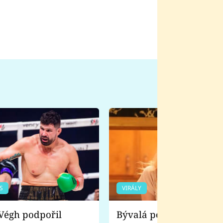
S
VIRÁLY
Bývalá pornoherečka