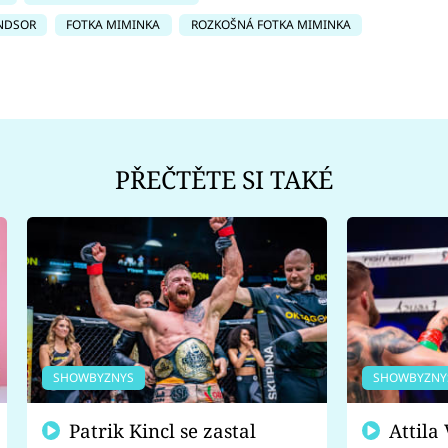
NDSOR
FOTKA MIMINKA
ROZKOŠNÁ FOTKA MIMINKA
PŘEČTĚTE SI TAKÉ
SHOWBYZNYS
SHOWBYZNY
Patrik Kincl se zastal
Attila Végh podpořil