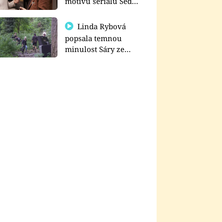
motivu seriálu Sedm
schodů k moci
Linda Rybová
popsala temnou
minulost Sáry ze
seriálu Zákony vlka