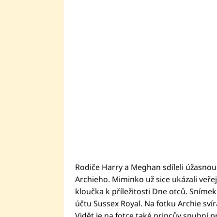
Rodiče Harry a Meghan sdíleli úžasnou
Archieho. Miminko už sice ukázali veřejn
kloučka k příležitosti Dne otců. Sníme
účtu Sussex Royal. Na fotku Archie svír
Vidět je na fotce také princův snubní pr