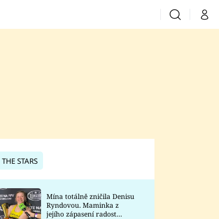
Vyhledávání
Můj 
Prima+
CNN Prima News
Prima Fresh
Prima Living
Prima Zoom
 THE STARS
Prima Lajk
Mína totálně zničila Denisu
Ryndovou. Maminka z
Sledujte nás
jejího zápasení radost