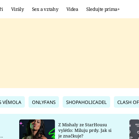
ři
Virály
Sex a vztahy
Videa
Sledujte prima+
Showbyznys
Extrém
VIRÁLY
KURIOZITY
VIDEA
KVÍZY
S VÉMOLA
ONLYFANS
SHOPAHOLICADEL
CLASH OF
Z Mishaly ze StarHousu
vylétlo: Miluju prdy. Jak si
co
je značkuje?