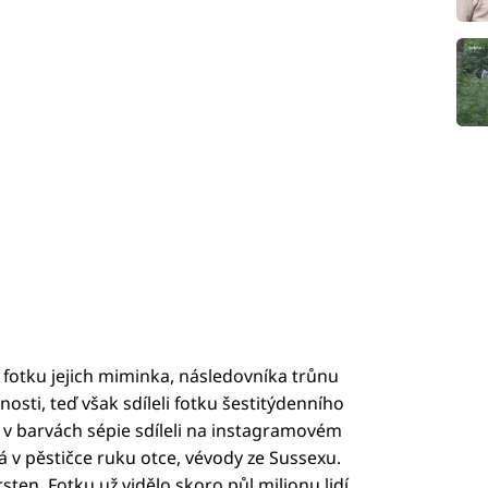
 fotku jejich miminka, následovníka trůnu
osti, teď však sdíleli fotku šestitýdenního
k v barvách sépie sdíleli na instagramovém
á v pěstičce ruku otce, vévody ze Sussexu.
sten. Fotku už vidělo skoro půl milionu lidí.