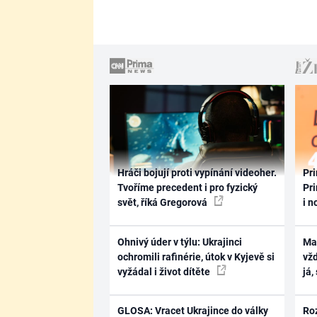
Hráči bojují proti vypínání videoher.
Pri
Tvoříme precedent i pro fyzický
Pri
svět, říká Gregorová
i n
Ohnivý úder v týlu: Ukrajinci
Ma
ochromili rafinérie, útok v Kyjevě si
vž
vyžádal i život dítěte
já,
GLOSA: Vracet Ukrajince do války
Ro