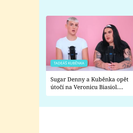
TADEÁŠ KUBĚNKA
Sugar Denny a Kuběnka opět
útočí na Veronicu Biasiol.
Proč je podle nich falešná a
lže o své nevěře?