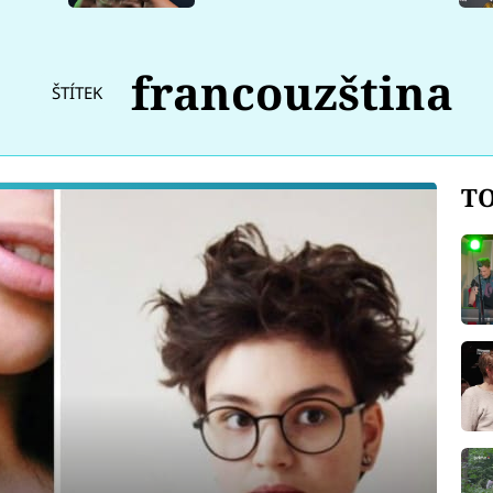
francouzština
ŠTÍTEK
TO