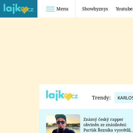
Menu
Showbyznys
Youtube
Youtuberky
Youtubeři
SHOPAHOLICADEL
FATTYPILLOW
ANNA ŠULC
FREESCOOT
SUGAR DENNY
ADAM KAJUMI
LADUŠKA
TADEÁŠ KUBĚNKA
DOMINIKA
DATEL
Trendy:
KARLO
MYSLIVCOVÁ
Známý český rapper
obviněn ze znásilnění:
Parťák Řezníka vysvětlil, 