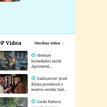
nemá
P Videa
Všechna videa
Sledujte
komediální seriál
Agrometal
exkluzivně na
prima+
Exkluzivně: Josef
Klíma promluvil o
motivu seriálu Sedm
schodů k moci
Linda Rybová