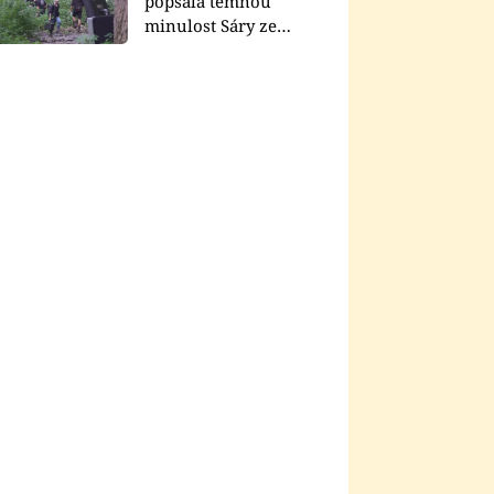
popsala temnou
minulost Sáry ze
seriálu Zákony vlka