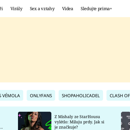
ři
Virály
Sex a vztahy
Videa
Sledujte prima+
Showbyznys
Extrém
VIRÁLY
KURIOZITY
VIDEA
KVÍZY
S VÉMOLA
ONLYFANS
SHOPAHOLICADEL
CLASH OF
Z Mishaly ze StarHousu
vylétlo: Miluju prdy. Jak si
co
je značkuje?