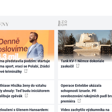
ma představila podzim: startuje
Tank KV-1 Němce dokonale
ma sport, vrací se Polabí, Zrádci
zaskočil
ové kriminálky
thiase Hložka ženy do vztahu
Operace Entebbe ukázala
dy uhnaly: Teď budu iniciátorem
schopnosti Izraele. Při
 slibuje zpěvák
osvobozování rukojmích padl br
premiéra
zloučení s Glenem Hansardem:
Video zachytilo výzkumníka na