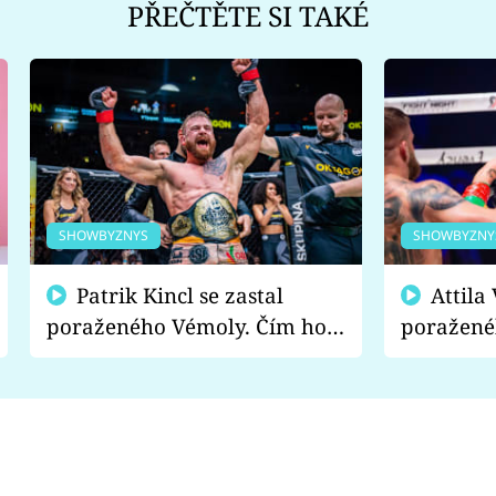
PŘEČTĚTE SI TAKÉ
SHOWBYZNYS
SHOWBYZNY
Patrik Kincl se zastal
Attila Végh podpořil
poraženého Vémoly. Čím ho
poražené
fanoušci naštvali?
chce radě
s vítězem