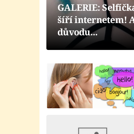
GALERIE: Selfíčka
šíří internetem! 
důvodu...