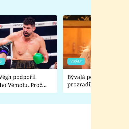
S
VIRÁLY
Bývalá pornoherečka
prozradila, co ji šokova
ho Vémolu. Proč
natáčení Euforie. Vážně
ji zápasit s ním než
bylo drsnější než hanba
 Kinclem?
filmy?