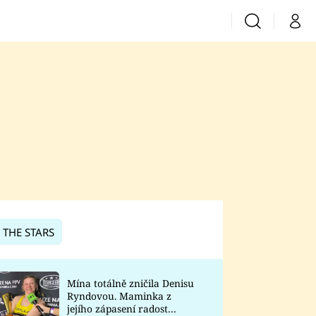
Vyhledávání
Můj 
Prima+
CNN Prima News
Prima Fresh
Prima Living
Prima Zoom
 THE STARS
Prima Lajk
Mína totálně zničila Denisu
Ryndovou. Maminka z
Sledujte nás
jejího zápasení radost