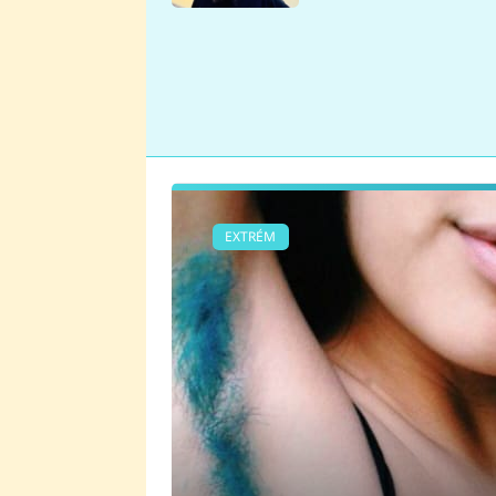
se v Plzni stalo
EXTRÉM