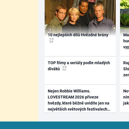
10 nejlepších dílů Hvězdné brány
Ma
hum
vy
TOP filmy a seriály podle mladých
Rap
diváků
Slo
ze
Nejen Robbie Williams.
No
LOVESTREAM 2026 přiveze
ním
hvězdy, které běžně uvidíte jen na
ja
největších světových festivalech