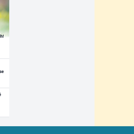
h!
se
é