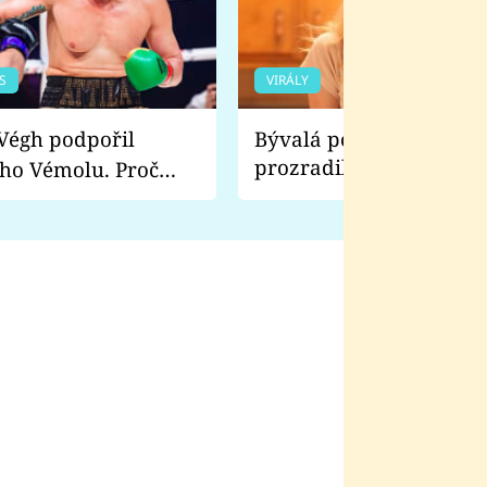
S
VIRÁLY
Bývalá pornoherečka
prozradila, co ji šokova
ho Vémolu. Proč
natáčení Euforie. Vážně
ji zápasit s ním než
bylo drsnější než hanba
 Kinclem?
filmy?