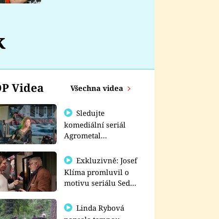
nemá
k
P Videa
Všechna videa
Sledujte
komediální seriál
Agrometal
exkluzivně na
prima+
Exkluzivně: Josef
Klíma promluvil o
motivu seriálu Sedm
schodů k moci
Linda Rybová