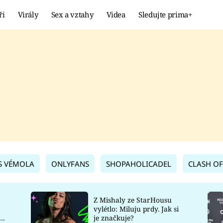
ři
Virály
Sex a vztahy
Videa
Sledujte prima+
Showbyznys
Extrém
VIRÁLY
KURIOZITY
VIDEA
KVÍZY
S VÉMOLA
ONLYFANS
SHOPAHOLICADEL
CLASH OF
Z Mishaly ze StarHousu
vylétlo: Miluju prdy. Jak si
co
je značkuje?