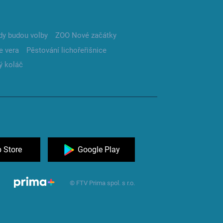
dy budou volby
ZOO Nové začátky
e vera
Pěstování lichořeřišnice
ý koláč
 Store
Google Play
© FTV Prima spol. s r.o.