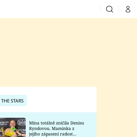
Vyhledávání
Můj 
Prima+
CNN Prima News
Prima Fresh
Prima Living
Prima Zoom
 THE STARS
Prima Lajk
Mína totálně zničila Denisu
Ryndovou. Maminka z
Sledujte nás
jejího zápasení radost