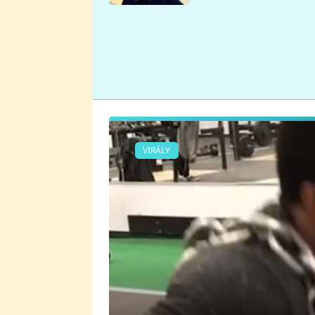
se v Plzni stalo
VIRÁLY