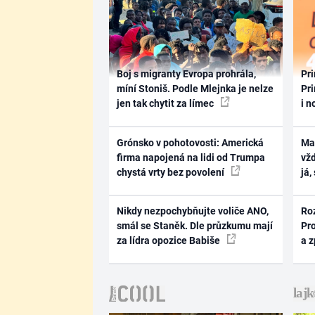
Boj s migranty Evropa prohrála,
Pri
míní Stoniš. Podle Mlejnka je nelze
Pri
jen tak chytit za límec
i n
Grónsko v pohotovosti: Americká
Ma
firma napojená na lidi od Trumpa
vž
chystá vrty bez povolení
já,
Nikdy nezpochybňujte voliče ANO,
Ro
smál se Staněk. Dle průzkumu mají
Pr
za lídra opozice Babiše
a 