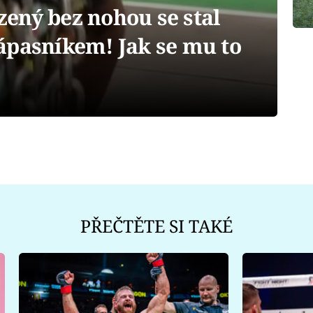
ený bez nohou se stal
ápasníkem! Jak se mu to
PŘEČTĚTE SI TAKÉ