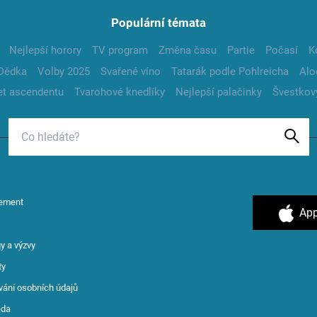
Populární témata
Nejlepší horory
TV program
Změna času
Partie
Počasí
K
Dědka
Volby 2025
Svařené víno
Tatarák podle Pohlreicha
Alo
t ascendentu
Tvarohové knedlíky
Nejlepší palačinky
Švestkov
ement
App
y a výzvy
ty
vání osobních údajů
ěda