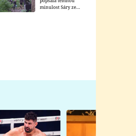
popsala temnou
minulost Sáry ze
seriálu Zákony vlka