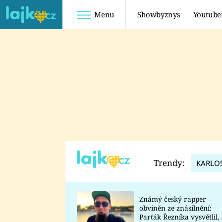
Menu
Showbyznys
Youtube
Youtuberky
Youtubeři
SHOPAHOLICADEL
FATTYPILLOW
ANNA ŠULC
FREESCOOT
SUGAR DENNY
ADAM KAJUMI
LADUŠKA
TADEÁŠ KUBĚNKA
DOMINIKA
DATEL
Trendy:
KARLO
MYSLIVCOVÁ
Známý český rapper
obviněn ze znásilnění:
Parťák Řezníka vysvětlil, 