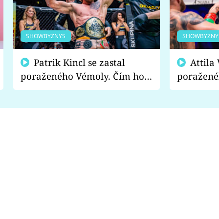
SHOWBYZNYS
SHOWBYZNY
Patrik Kincl se zastal
Attila Végh podpořil
poraženého Vémoly. Čím ho
poražené
fanoušci naštvali?
chce radě
s vítězem