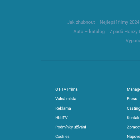
Jak zhubnout
Nejlepší filmy 2024
Auto – katalog
7 pádů Honzy 
Výpoče
O FTV Prima
Manag
Volná místa
Press
Reklama
Casting
HbbTV
Kontak
Podmínky užívání
Zpraco
Cookies
Nápov