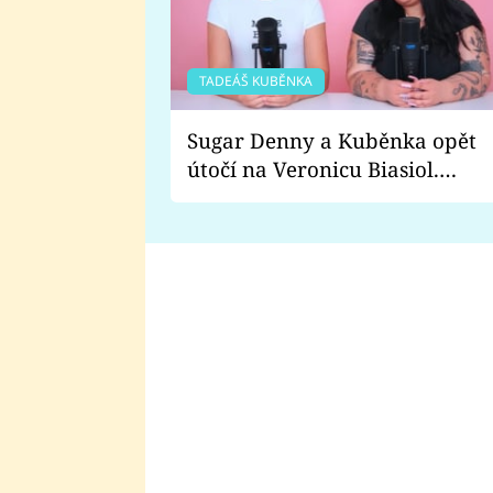
TADEÁŠ KUBĚNKA
Sugar Denny a Kuběnka opět
útočí na Veronicu Biasiol.
Proč je podle nich falešná a
lže o své nevěře?