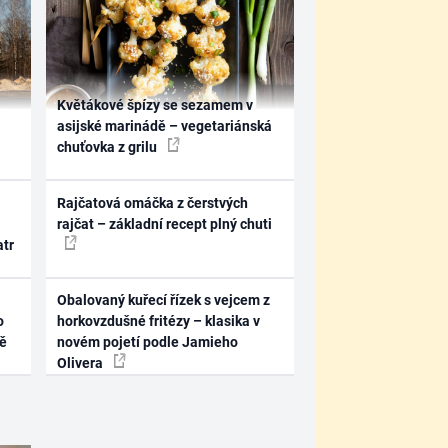
Květákové špízy se sezamem v
asijské marinádě – vegetariánská
chuťovka z grilu
Rajčatová omáčka z čerstvých
rajčat – základní recept plný chuti
atr
Obalovaný kuřecí řízek s vejcem z
o
horkovzdušné fritézy – klasika v
ně
novém pojetí podle Jamieho
Olivera