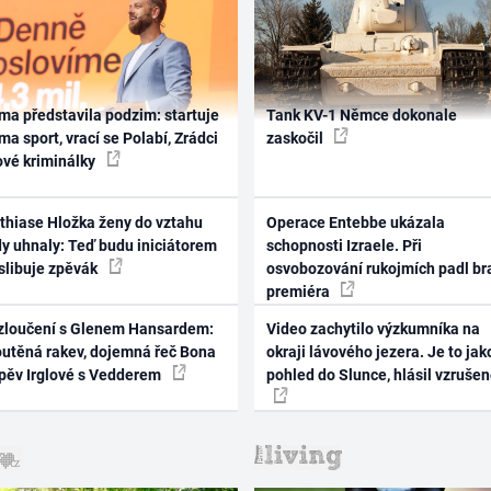
ma představila podzim: startuje
Tank KV-1 Němce dokonale
ma sport, vrací se Polabí, Zrádci
zaskočil
ové kriminálky
thiase Hložka ženy do vztahu
Operace Entebbe ukázala
dy uhnaly: Teď budu iniciátorem
schopnosti Izraele. Při
 slibuje zpěvák
osvobozování rukojmích padl br
premiéra
zloučení s Glenem Hansardem:
Video zachytilo výzkumníka na
outěná rakev, dojemná řeč Bona
okraji lávového jezera. Je to jak
zpěv Irglové s Vedderem
pohled do Slunce, hlásil vzruše