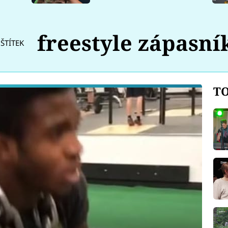
freestyle zápasní
ŠTÍTEK
TO