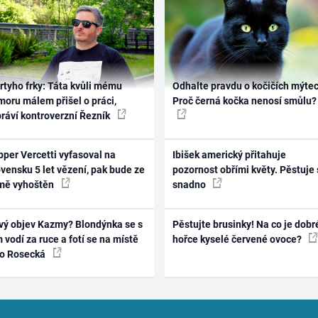
rtyho frky: Táta kvůli mému
Odhalte pravdu o kočičích mýtec
oru málem přišel o práci,
Proč černá kočka nenosí smůlu?
práví kontroverzní Řezník
per Vercetti vyfasoval na
Ibišek americký přitahuje
vensku 5 let vězení, pak bude ze
pozornost obřími květy. Pěstuje 
mě vyhoštěn
snadno
vý objev Kazmy? Blondýnka se s
Pěstujte brusinky! Na co je dobr
 vodí za ruce a fotí se na místě
hořce kyselé červené ovoce?
ko Rosecká