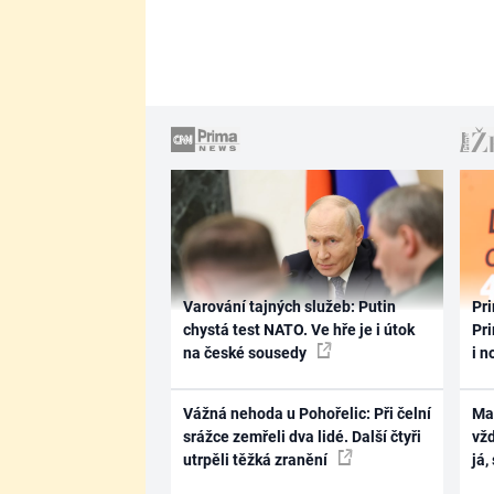
Varování tajných služeb: Putin
Pri
chystá test NATO. Ve hře je i útok
Pri
na české sousedy
i n
Vážná nehoda u Pohořelic: Při čelní
Ma
srážce zemřeli dva lidé. Další čtyři
vž
utrpěli těžká zranění
já,