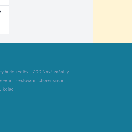
é
dy budou volby
ZOO Nové začátky
e vera
Pěstování lichořeřišnice
ý koláč