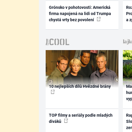
Grónsko v pohotovosti: Americká
Ro
firma napojená na lidi od Trumpa
Pr
chystá vrty bez povolení
a 
10 nejlepších dílů Hvězdné brány
Ma
hum
vy
TOP filmy a seriály podle mladých
Rap
diváků
Slo
ze