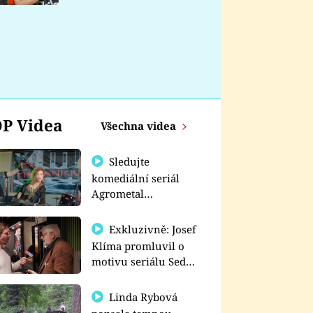
nemá
P Videa
Všechna videa
Sledujte
komediální seriál
Agrometal
exkluzivně na
prima+
Exkluzivně: Josef
Klíma promluvil o
motivu seriálu Sedm
schodů k moci
Linda Rybová