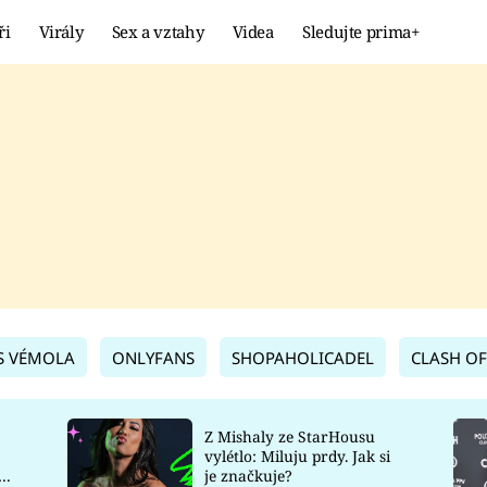
ři
Virály
Sex a vztahy
Videa
Sledujte prima+
Showbyznys
Extrém
VIRÁLY
KURIOZITY
VIDEA
KVÍZY
S VÉMOLA
ONLYFANS
SHOPAHOLICADEL
CLASH OF
Z Mishaly ze StarHousu
vylétlo: Miluju prdy. Jak si
co
je značkuje?