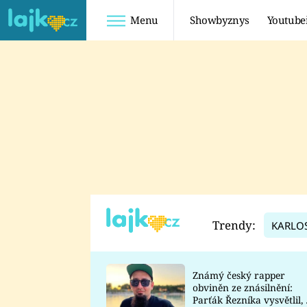
Menu
Showbyznys
Youtube
Youtuberky
Youtubeři
SHOPAHOLICADEL
FATTYPILLOW
ANNA ŠULC
FREESCOOT
SUGAR DENNY
ADAM KAJUMI
LADUŠKA
TADEÁŠ KUBĚNKA
DOMINIKA
DATEL
Trendy:
KARLO
MYSLIVCOVÁ
Známý český rapper
obviněn ze znásilnění:
Parťák Řezníka vysvětlil, 