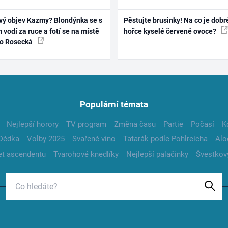
vý objev Kazmy? Blondýnka se s
Pěstujte brusinky! Na co je dobr
 vodí za ruce a fotí se na místě
hořce kyselé červené ovoce?
ko Rosecká
Populární témata
Nejlepší horory
TV program
Změna času
Partie
Počasí
K
Dědka
Volby 2025
Svařené víno
Tatarák podle Pohlreicha
Alo
t ascendentu
Tvarohové knedlíky
Nejlepší palačinky
Švestkov