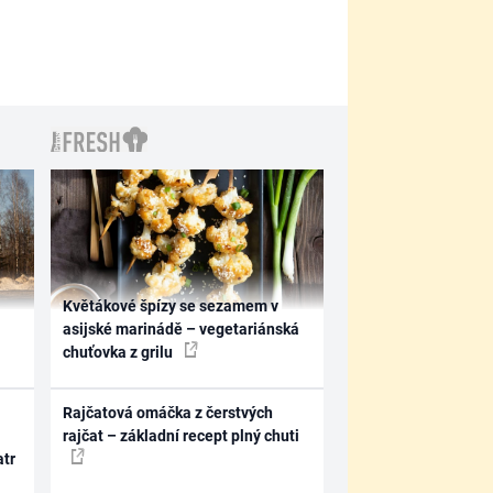
Květákové špízy se sezamem v
asijské marinádě – vegetariánská
chuťovka z grilu
Rajčatová omáčka z čerstvých
rajčat – základní recept plný chuti
atr