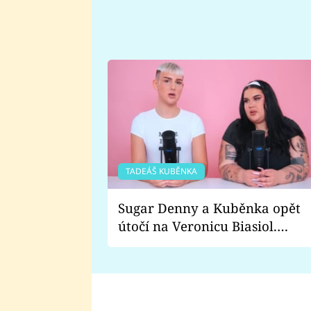
TADEÁŠ KUBĚNKA
Sugar Denny a Kuběnka opět
útočí na Veronicu Biasiol.
Proč je podle nich falešná a
lže o své nevěře?