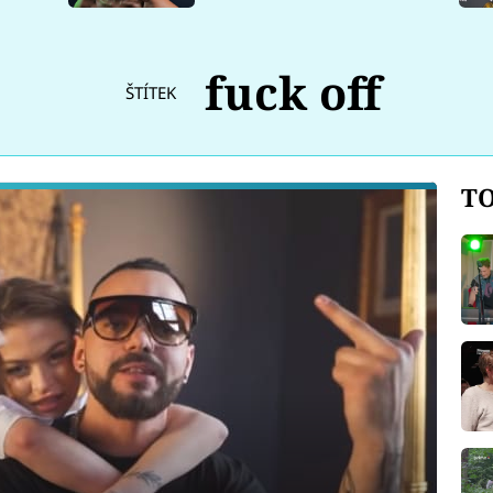
fuck off
ŠTÍTEK
TO