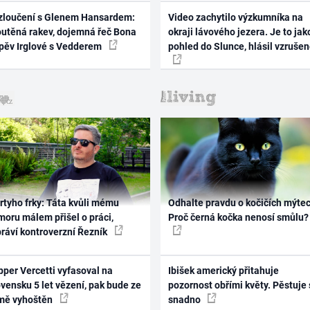
zloučení s Glenem Hansardem:
Video zachytilo výzkumníka na
outěná rakev, dojemná řeč Bona
okraji lávového jezera. Je to jak
zpěv Irglové s Vedderem
pohled do Slunce, hlásil vzruše
rtyho frky: Táta kvůli mému
Odhalte pravdu o kočičích mýtec
oru málem přišel o práci,
Proč černá kočka nenosí smůlu?
práví kontroverzní Řezník
per Vercetti vyfasoval na
Ibišek americký přitahuje
vensku 5 let vězení, pak bude ze
pozornost obřími květy. Pěstuje 
mě vyhoštěn
snadno