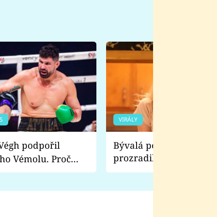
S
VIRÁLY
Bývalá pornoherečka
prozradila, co ji šokova
ho Vémolu. Proč
natáčení Euforie. Vážně
ji zápasit s ním než
bylo drsnější než hanba
 Kinclem?
filmy?