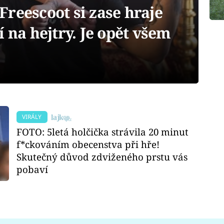
reescoot si zase hraje
í na hejtry. Je opět všem
VIRÁLY
FOTO: 5letá holčička strávila 20 minut
f*ckováním obecenstva při hře!
Skutečný důvod zdviženého prstu vás
pobaví