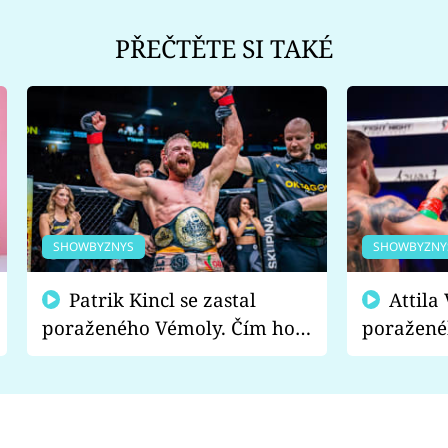
PŘEČTĚTE SI TAKÉ
SHOWBYZNYS
SHOWBYZNY
Patrik Kincl se zastal
Attila Végh podpořil
poraženého Vémoly. Čím ho
poražené
fanoušci naštvali?
chce radě
s vítězem