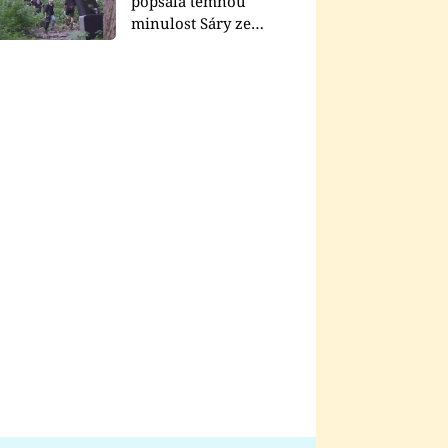
popsala temnou
minulost Sáry ze
seriálu Zákony vlka