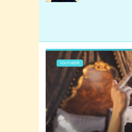
se v Plzni stalo
YOUTUBEŘI