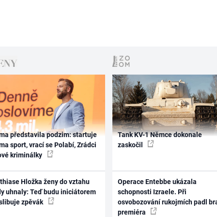
ma představila podzim: startuje
Tank KV-1 Němce dokonale
ma sport, vrací se Polabí, Zrádci
zaskočil
ové kriminálky
thiase Hložka ženy do vztahu
Operace Entebbe ukázala
dy uhnaly: Teď budu iniciátorem
schopnosti Izraele. Při
 slibuje zpěvák
osvobozování rukojmích padl br
premiéra