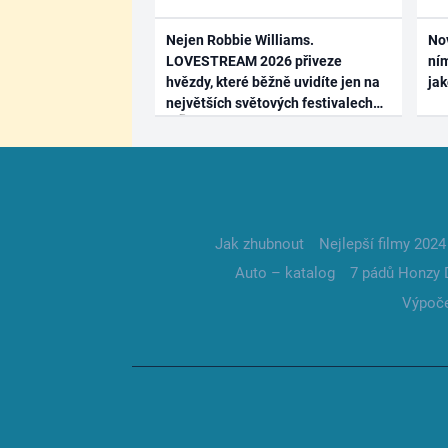
Nejen Robbie Williams.
No
LOVESTREAM 2026 přiveze
ním
hvězdy, které běžně uvidíte jen na
ja
největších světových festivalech
Jak zhubnout
Nejlepší filmy 2024
Auto – katalog
7 pádů Honzy 
Výpoče