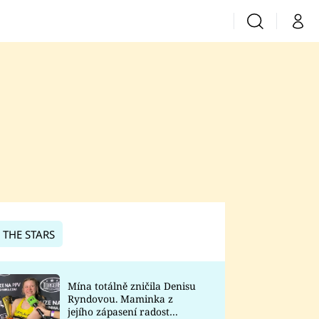
Vyhledávání
Můj 
Prima+
CNN Prima News
Prima Fresh
Prima Living
Prima Zoom
 THE STARS
Prima Lajk
Mína totálně zničila Denisu
Ryndovou. Maminka z
Sledujte nás
jejího zápasení radost