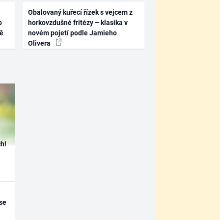
Obalovaný kuřecí řízek s vejcem z
o
horkovzdušné fritézy – klasika v
ně
novém pojetí podle Jamieho
Olivera
h!
se