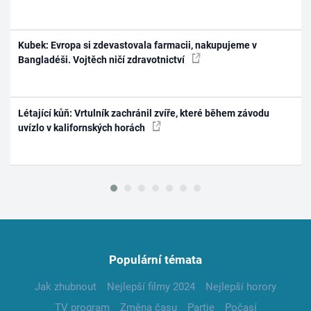
Kubek: Evropa si zdevastovala farmacii, nakupujeme v
Bangladéši. Vojtěch ničí zdravotnictví
Létající kůň: Vrtulník zachránil zvíře, které během závodu
uvízlo v kalifornských horách
Populární témata
Jak zhubnout
Nejlepší filmy 2024
Nejlepší horory
TV program
Změna času
Partie
Počasí