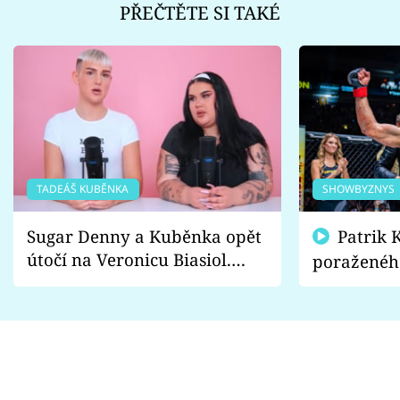
PŘEČTĚTE SI TAKÉ
TADEÁŠ KUBĚNKA
SHOWBYZNYS
Sugar Denny a Kuběnka opět
Patrik Kincl se zastal
útočí na Veronicu Biasiol.
poraženéh
Proč je podle nich falešná a
fanoušci n
lže o své nevěře?