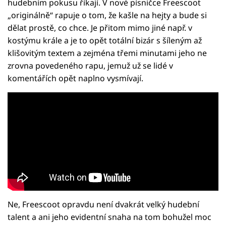
hudebním pokusu říkají. V nové písničce Freescoot
„originálně“ rapuje o tom, že kašle na hejty a bude si
dělat prostě, co chce. Je přitom mimo jiné např. v
kostýmu krále a je to opět totální bizár s šíleným až
klišovitým textem a zejména třemi minutami jeho ne
zrovna povedeného rapu, jemuž už se lidé v
komentářích opět naplno vysmívají.
Ne, Freescoot opravdu není dvakrát velký hudební
talent a ani jeho evidentní snaha na tom bohužel moc