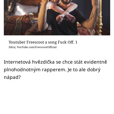
Sex a vztahy
Videa
Sledujte prima+
Přihlášení
Youtuber Freescoot a song Fuck Off. 1
Zdroj: YouTube.com/FreescootOfficial
Sledujte nás
Internetová hvězdička se chce stát evidentně
plnohodnotným rapperem. Je to ale dobrý
nápad?