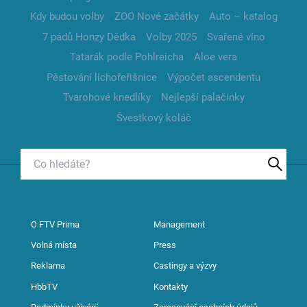
Kdy budou volby
ZOO Nové začátky
Auto – katalog
7 pádů Honzy Dědka
Volby 2025
Svařené víno
Tatarák podle Pohlreicha
Aloe vera
Pěstování lichořeřišnice
Výpočet ascendentu
Tvarohové knedlíky
Nejlepší palačinky
Švestkový koláč
O FTV Prima
Management
Volná místa
Press
Reklama
Castingy a výzvy
HbbTV
Kontakty