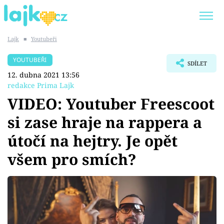
Lajk
■
Youtubeři
Trendy:
KARLOS VÉMOLA
ONLYFANS
YOUTUBEŘI
SDÍLET
SHOPAHOLICADEL
CLASH OF THE STARS
12. dubna 2021 13:56
redakce Prima Lajk
VIDEO: Youtuber Freescoot
si zase hraje na rappera a
Témata
útočí na hejtry. Je opět
Showbyznys
všem pro smích?
Youtubeři
Virály