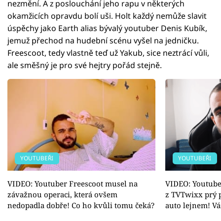
nezmění. A z poslouchání jeho rapu v některých
okamžicích opravdu bolí uši. Holt každý nemůže slavit
úspěchy jako Earth alias bývalý youtuber Denis Kubík,
jemuž přechod na hudební scénu vyšel na jedničku.
Freescoot, tedy vlastně teď už Yakub, sice neztrácí vůli,
ale směšný je pro své hejtry pořád stejně.
YOUTUBEŘI
YOUTUBEŘI
VIDEO: Youtuber Freescoot musel na
VIDEO: Youtube
závažnou operaci, která ovšem
z TVTwixx prý 
nedopadla dobře! Co ho kvůli tomu čeká?
auto lejnem! Vá