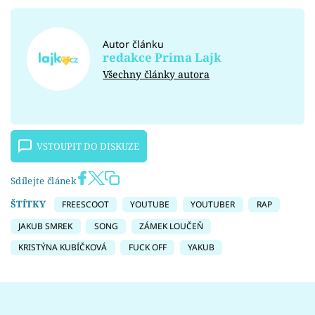
Autor článku
redakce Prima Lajk
Všechny články autora
VSTOUPIT DO DISKUZE
Sdílejte článek
ŠTÍTKY
FREESCOOT
YOUTUBE
YOUTUBER
RAP
JAKUB SMREK
SONG
ZÁMEK LOUČEŇ
KRISTÝNA KUBÍČKOVÁ
FUCK OFF
YAKUB