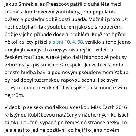
Jakub Smrek alias Freescoot patřil dlouhá léta mezi
známé a kontroverzní youtubery, jeho popularita
ovšem v poslední době dosti upadá. Možná i proto už
nechce být ani tak youtuberem jako spíš rapperem.
Což je v jeho případě docela problém. Když totiž před
několika lety přišel s
písní 10. 4. 98
, vzniklo z toho jedno
z nejhejtovanějších a nejvysmívanějších videí na
českém YouTube. A také jeho další hiphopové pokusy
vzbuzovaly spíš smích než respekt. Jenže Freescoota
prostě hudba baví a pod novým pseudonymem Yakub
by rád dobyl tuzemskou rapovou scénu. I se svým
novým songem Fuck Off dává spíše další munici svým
hejtrům.
Videoklip se sexy modelkou a českou Miss Earth 2016
Kristýnou Kubičkovou natáčený v nádherných kulisách
zámku Loučeň, vypadá po řemeslné stránce hezky. To
je ale asi to jediné pozitivní, co hejtři o jeho novém