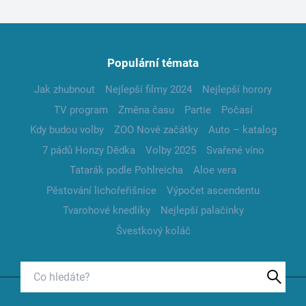
Populární témata
Jak zhubnout
Nejlepší filmy 2024
Nejlepší horory
TV program
Změna času
Partie
Počasí
Kdy budou volby
ZOO Nové začátky
Auto – katalog
7 pádů Honzy Dědka
Volby 2025
Svařené víno
Tatarák podle Pohlreicha
Aloe vera
Pěstování lichořeřišnice
Výpočet ascendentu
Tvarohové knedlíky
Nejlepší palačinky
Švestkový koláč