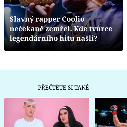
Sex a vztahy
Videa
Slavný rapper Coolio
nečekaně zemřel. Kde tvůrce
Sledujte prima+
legendárního hitu našli?
Přihlášení
Sledujte nás
PŘEČTĚTE SI TAKÉ