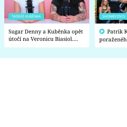
TADEÁŠ KUBĚNKA
SHOWBYZNYS
Sugar Denny a Kuběnka opět
Patrik Kincl se zastal
útočí na Veronicu Biasiol.
poraženéh
Proč je podle nich falešná a
fanoušci n
lže o své nevěře?