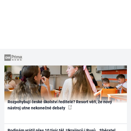
Rozpohybují české školství ředitelé? Resort věří, že nový
nástroj utne nekonečné debaty
Rodinám vrátil přes 10 tisíc těl, Ukrajinců i Rusů. „Sběratel