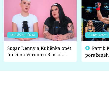
TADEÁŠ KUBĚNKA
SHOWBYZNYS
Sugar Denny a Kuběnka opět
Patrik Kincl se zastal
útočí na Veronicu Biasiol.
poraženéh
Proč je podle nich falešná a
fanoušci n
lže o své nevěře?