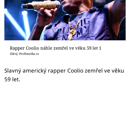
Sex a vztahy
Videa
Sledujte prima+
Přihlášení
Rapper Coolio náhle zemřel ve věku 59 let 1
Zdroj: Profimedia.cz
Sledujte nás
Slavný americký rapper Coolio zemřel ve věku
59 let.