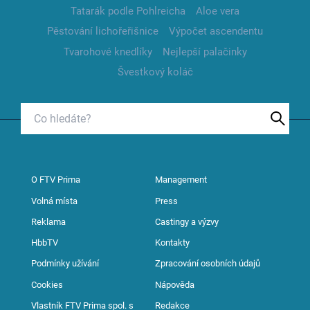
Tatarák podle Pohlreicha
Aloe vera
Pěstování lichořeřišnice
Výpočet ascendentu
Tvarohové knedlíky
Nejlepší palačinky
Švestkový koláč
O FTV Prima
Management
Volná místa
Press
Reklama
Castingy a výzvy
HbbTV
Kontakty
Podmínky užívání
Zpracování osobních údajů
Cookies
Nápověda
Vlastník FTV Prima spol. s
Redakce