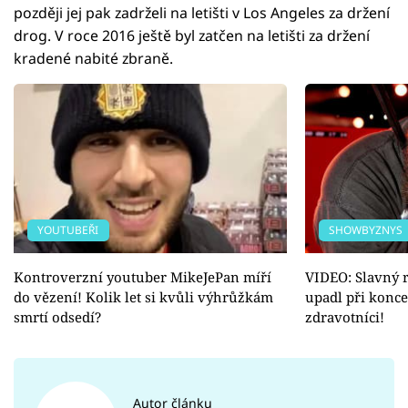
později jej pak zadrželi na letišti v Los Angeles za držení
drog. V roce 2016 ještě byl zatčen na letišti za držení
kradené nabité zbraně.
YOUTUBEŘI
SHOWBYZNYS
Kontroverzní youtuber MikeJePan míří
VIDEO: Slavný 
do vězení! Kolik let si kvůli výhrůžkám
upadl při konce
smrtí odsedí?
zdravotníci!
Autor článku