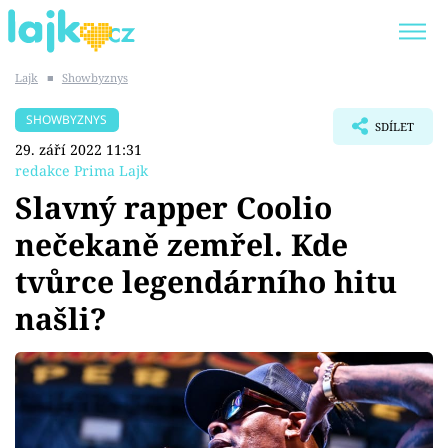
Lajk
■
Showbyznys
Trendy:
KARLOS VÉMOLA
ONLYFANS
SHOWBYZNYS
SDÍLET
SHOPAHOLICADEL
CLASH OF THE STARS
29. září 2022 11:31
redakce Prima Lajk
Slavný rapper Coolio
nečekaně zemřel. Kde
Témata
tvůrce legendárního hitu
Showbyznys
našli?
Youtubeři
Virály