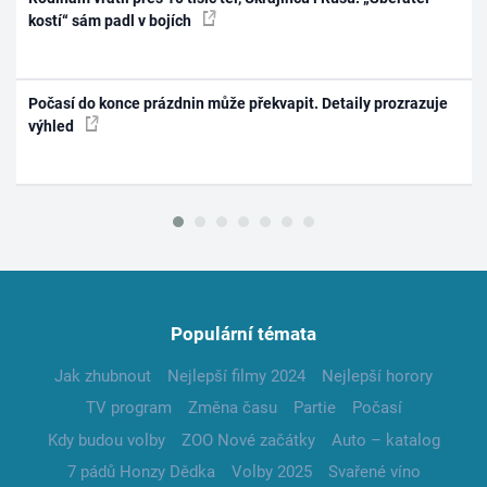
kostí“ sám padl v bojích
Počasí do konce prázdnin může překvapit. Detaily prozrazuje
výhled
Populární témata
Jak zhubnout
Nejlepší filmy 2024
Nejlepší horory
TV program
Změna času
Partie
Počasí
Kdy budou volby
ZOO Nové začátky
Auto – katalog
7 pádů Honzy Dědka
Volby 2025
Svařené víno