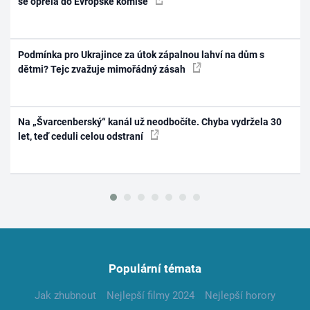
se opřela do Evropské komise
Podmínka pro Ukrajince za útok zápalnou lahví na dům s
dětmi? Tejc zvažuje mimořádný zásah
Na „Švarcenberský“ kanál už neodbočíte. Chyba vydržela 30
let, teď ceduli celou odstraní
Populární témata
Jak zhubnout
Nejlepší filmy 2024
Nejlepší horory