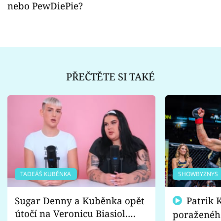
nebo PewDiePie?
PŘEČTĚTE SI TAKÉ
TADEÁŠ KUBĚNKA
SHOWBYZNYS
Sugar Denny a Kuběnka opět
Patrik Kincl se zastal
útočí na Veronicu Biasiol.
poraženéh