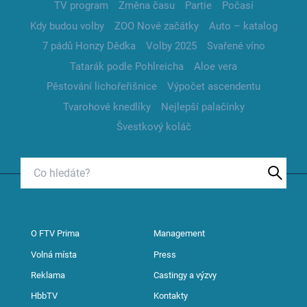
TV program
Změna času
Partie
Počasí
Kdy budou volby
ZOO Nové začátky
Auto – katalog
7 pádů Honzy Dědka
Volby 2025
Svařené víno
Tatarák podle Pohlreicha
Aloe vera
Pěstování lichořeřišnice
Výpočet ascendentu
Tvarohové knedlíky
Nejlepší palačinky
Švestkový koláč
O FTV Prima
Management
Volná místa
Press
Reklama
Castingy a výzvy
HbbTV
Kontakty