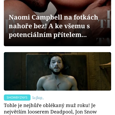
Sex a vztahy
Videa
Naomi Campbell na fotkách
nahoře bez! A ke všemu s
Sledujte prima+
potenciálním přítelem...
Přihlášení
Sledujte nás
SHOWBYZNYS
Tohle je nejhůře oblékaný muž roku! Je
největším looserem Deadpool, Jon Snow