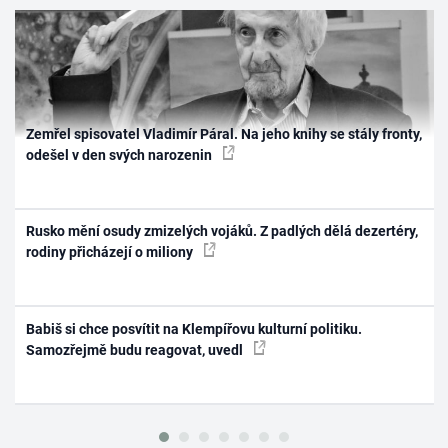
Zemřel spisovatel Vladimír Páral. Na jeho knihy se stály fronty,
odešel v den svých narozenin
Rusko mění osudy zmizelých vojáků. Z padlých dělá dezertéry,
rodiny přicházejí o miliony
Babiš si chce posvítit na Klempířovu kulturní politiku.
Samozřejmě budu reagovat, uvedl