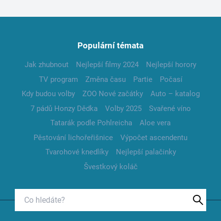
Populární témata
Jak zhubnout
Nejlepší filmy 2024
Nejlepší horory
TV program
Změna času
Partie
Počasí
Kdy budou volby
ZOO Nové začátky
Auto – katalog
7 pádů Honzy Dědka
Volby 2025
Svařené víno
Tatarák podle Pohlreicha
Aloe vera
Pěstování lichořeřišnice
Výpočet ascendentu
Tvarohové knedlíky
Nejlepší palačinky
Švestkový koláč