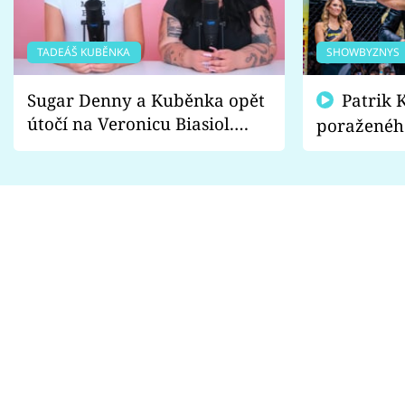
TADEÁŠ KUBĚNKA
SHOWBYZNYS
Sugar Denny a Kuběnka opět
Patrik Kincl se zastal
útočí na Veronicu Biasiol.
poraženéh
Proč je podle nich falešná a
fanoušci n
lže o své nevěře?