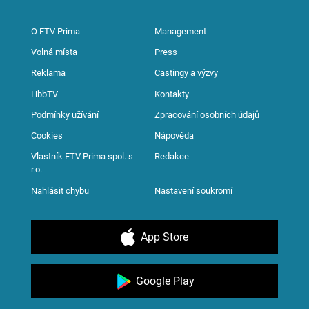
O FTV Prima
Management
Volná místa
Press
Reklama
Castingy a výzvy
HbbTV
Kontakty
Podmínky užívání
Zpracování osobních údajů
Cookies
Nápověda
Vlastník FTV Prima spol. s
Redakce
r.o.
Nahlásit chybu
Nastavení soukromí
App Store
Google Play