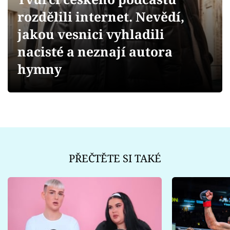
Sex a vztahy
rozdělili internet. Nevědí,
Videa
jakou vesnici vyhladili
nacisté a neznají autora
Sledujte prima+
hymny
Přihlášení
Sledujte nás
PŘEČTĚTE SI TAKÉ