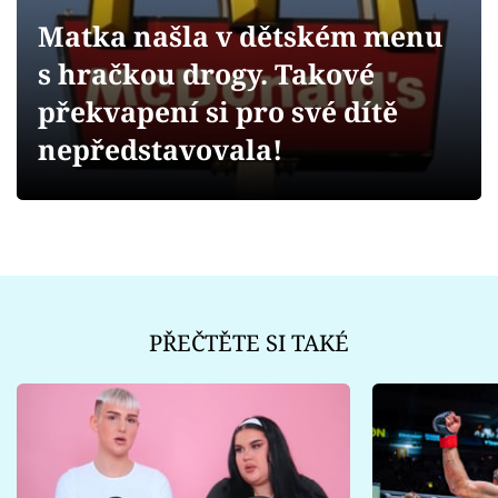
Sex a vztahy
Matka našla v dětském menu
Videa
s hračkou drogy. Takové
překvapení si pro své dítě
Sledujte prima+
nepředstavovala!
Přihlášení
Sledujte nás
PŘEČTĚTE SI TAKÉ