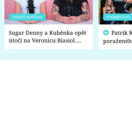
TADEÁŠ KUBĚNKA
SHOWBYZNYS
Sugar Denny a Kuběnka opět
Patrik Kincl se zastal
útočí na Veronicu Biasiol.
poraženéh
Proč je podle nich falešná a
fanoušci n
lže o své nevěře?