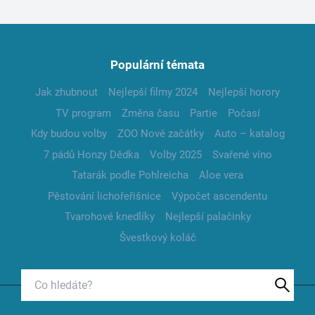
Populární témata
Jak zhubnout
Nejlepší filmy 2024
Nejlepší horory
TV program
Změna času
Partie
Počasí
Kdy budou volby
ZOO Nové začátky
Auto – katalog
7 pádů Honzy Dědka
Volby 2025
Svařené víno
Tatarák podle Pohlreicha
Aloe vera
Pěstování lichořeřišnice
Výpočet ascendentu
Tvarohové knedlíky
Nejlepší palačinky
Švestkový koláč