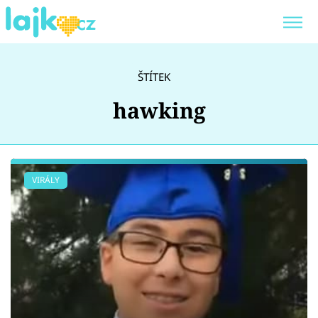
Trendy:
KARLOS VÉMOLA
ONLYFANS
ŠTÍTEK
SHOPAHOLICADEL
CLASH OF THE STARS
hawking
Témata
VIRÁLY
Showbyznys
Youtubeři
Virály