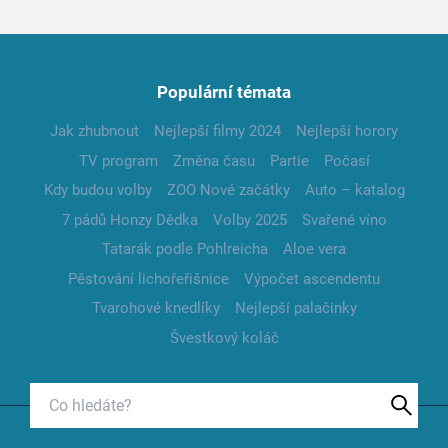
Populární témata
Jak zhubnout
Nejlepší filmy 2024
Nejlepší horory
TV program
Změna času
Partie
Počasí
Kdy budou volby
ZOO Nové začátky
Auto – katalog
7 pádů Honzy Dědka
Volby 2025
Svařené víno
Tatarák podle Pohlreicha
Aloe vera
Pěstování lichořeřišnice
Výpočet ascendentu
Tvarohové knedlíky
Nejlepší palačinky
Švestkový koláč