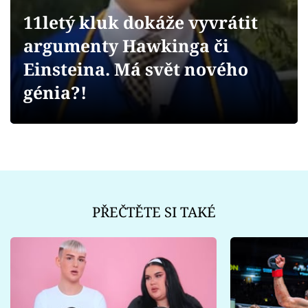
Sex a vztahy
11letý kluk dokáže vyvrátit
Videa
argumenty Hawkinga či
Einsteina. Má svět nového
Sledujte prima+
génia?!
Přihlášení
Sledujte nás
PŘEČTĚTE SI TAKÉ