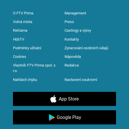
O FTV Prima
Management
Volná místa
Press
Reklama
Castingy a výzvy
HbbTV
Kontakty
Podmínky užívání
Zpracování osobních údajů
Cookies
Nápověda
Vlastník FTV Prima spol. s
Redakce
r.o.
Nahlásit chybu
Nastavení soukromí
App Store
Google Play