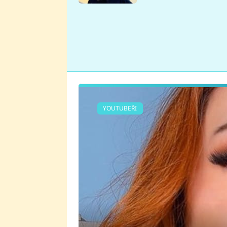
se v Plzni stalo
YOUTUBEŘI