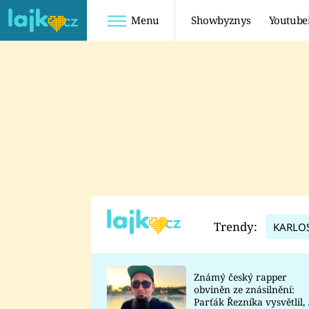
Menu
Showbyznys
Youtube
Youtuberky
Youtubeři
SHOPAHOLICADEL
FATTYPILLOW
ANNA ŠULC
FREESCOOT
SUGAR DENNY
ADAM KAJUMI
LADUŠKA
TADEÁŠ KUBĚNKA
DOMINIKA
DATEL
Trendy:
KARLO
MYSLIVCOVÁ
Známý český rapper
obviněn ze znásilnění:
Parťák Řezníka vysvětlil, 