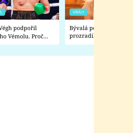
S
VIRÁLY
Bývalá pornoherečka
prozradila, co ji šokova
ho Vémolu. Proč
natáčení Euforie. Vážně
ji zápasit s ním než
bylo drsnější než hanba
 Kinclem?
filmy?