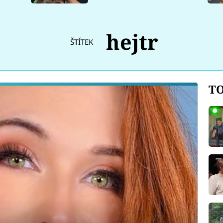
hejtr
ŠTÍTEK
TO