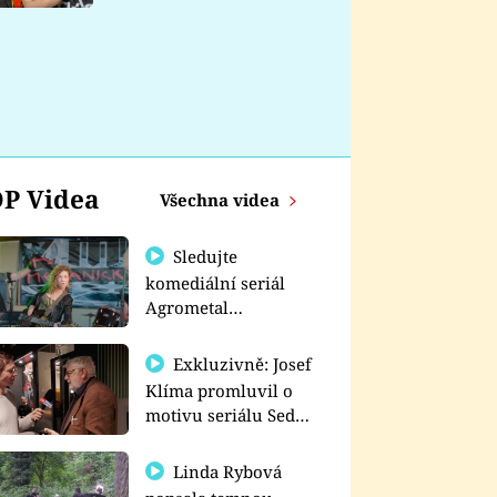
nemá
P Videa
Všechna videa
Sledujte
komediální seriál
Agrometal
exkluzivně na
prima+
Exkluzivně: Josef
Klíma promluvil o
motivu seriálu Sedm
schodů k moci
Linda Rybová