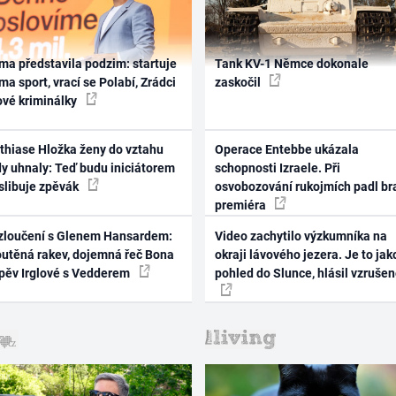
ma představila podzim: startuje
Tank KV-1 Němce dokonale
ma sport, vrací se Polabí, Zrádci
zaskočil
ové kriminálky
thiase Hložka ženy do vztahu
Operace Entebbe ukázala
dy uhnaly: Teď budu iniciátorem
schopnosti Izraele. Při
 slibuje zpěvák
osvobozování rukojmích padl br
premiéra
zloučení s Glenem Hansardem:
Video zachytilo výzkumníka na
outěná rakev, dojemná řeč Bona
okraji lávového jezera. Je to jak
zpěv Irglové s Vedderem
pohled do Slunce, hlásil vzruše