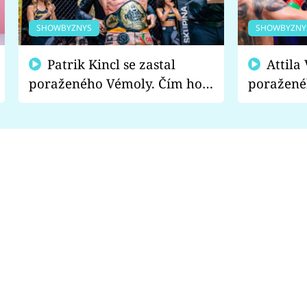
SHOWBYZNYS
SHOWBYZNY
Patrik Kincl se zastal
Attila Végh podpořil
poraženého Vémoly. Čím ho
poražené
fanoušci naštvali?
chce radě
s vítězem