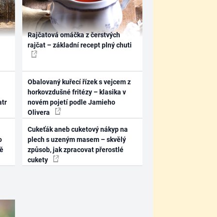
Rajčatová omáčka z čerstvých
rajčat – základní recept plný chuti
Obalovaný kuřecí řízek s vejcem z
horkovzdušné fritézy – klasika v
atr
novém pojetí podle Jamieho
Olivera
Cukeťák aneb cuketový nákyp na
o
plech s uzeným masem – skvělý
ně
způsob, jak zpracovat přerostlé
cukety