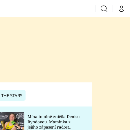
Vyhledávání
Můj 
Prima+
CNN Prima News
Prima Fresh
Prima Living
Prima Zoom
 THE STARS
Prima Lajk
Mína totálně zničila Denisu
Ryndovou. Maminka z
Sledujte nás
jejího zápasení radost