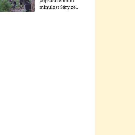
popsala temnou
minulost Sáry ze
seriálu Zákony vlka