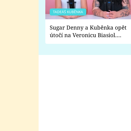
TADEÁŠ KUBĚNKA
Sugar Denny a Kuběnka opět
útočí na Veronicu Biasiol.
Proč je podle nich falešná a
lže o své nevěře?