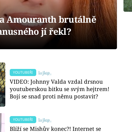
a Amouranth brutálně
hnusného jí řekl?
YOUTUBEŘI
VIDEO: Johnny Valda vzdal drsnou
youtuberskou bitku se svým hejtrem!
Bojí se snad proti němu postavit?
YOUTUBEŘI
Blíží se Mishův konec?! Internet se