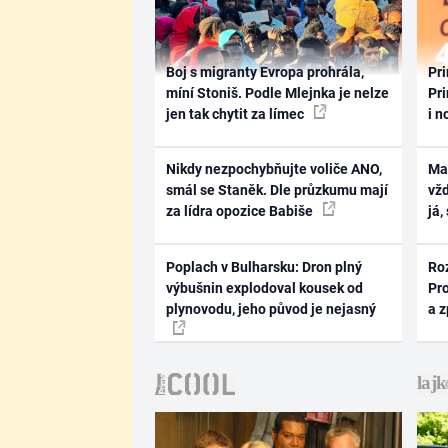
Boj s migranty Evropa prohrála,
Pri
míní Stoniš. Podle Mlejnka je nelze
Pri
jen tak chytit za límec
i n
Nikdy nezpochybňujte voliče ANO,
Ma
smál se Staněk. Dle průzkumu mají
vž
za lídra opozice Babiše
já,
Poplach v Bulharsku: Dron plný
Ro
výbušnin explodoval kousek od
Pr
plynovodu, jeho původ je nejasný
a 