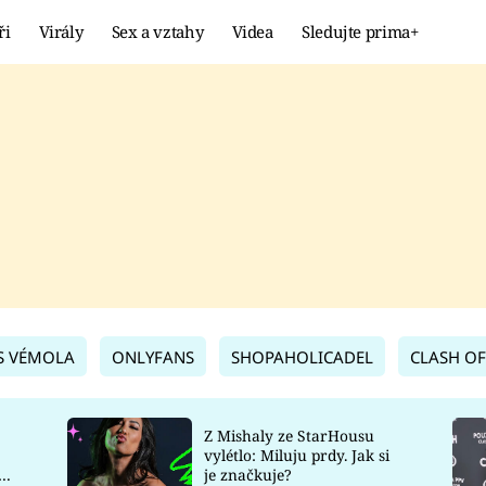
ři
Virály
Sex a vztahy
Videa
Sledujte prima+
Showbyznys
Extrém
VIRÁLY
KURIOZITY
VIDEA
KVÍZY
S VÉMOLA
ONLYFANS
SHOPAHOLICADEL
CLASH OF
Z Mishaly ze StarHousu
vylétlo: Miluju prdy. Jak si
co
je značkuje?