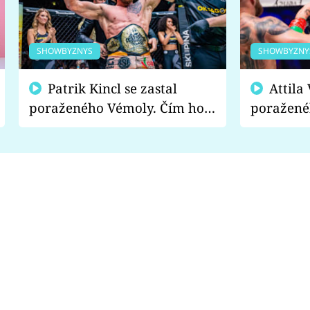
SHOWBYZNYS
SHOWBYZNY
Patrik Kincl se zastal
Attila Végh podpořil
poraženého Vémoly. Čím ho
poražené
fanoušci naštvali?
chce radě
s vítězem