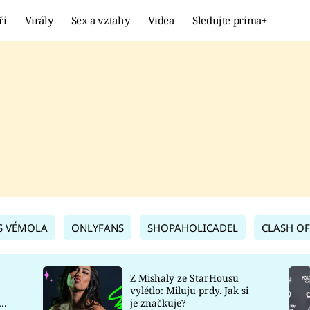
ři
Virály
Sex a vztahy
Videa
Sledujte prima+
Showbyznys
Extrém
VIRÁLY
KURIOZITY
VIDEA
KVÍZY
S VÉMOLA
ONLYFANS
SHOPAHOLICADEL
CLASH OF
Z Mishaly ze StarHousu
vylétlo: Miluju prdy. Jak si
co
je značkuje?