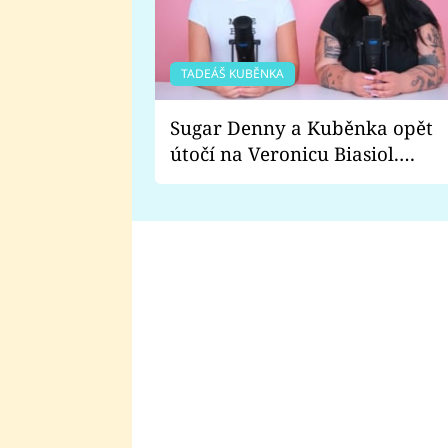
TADEÁŠ KUBĚNKA
Sugar Denny a Kuběnka opět
útočí na Veronicu Biasiol.
Proč je podle nich falešná a
lže o své nevěře?