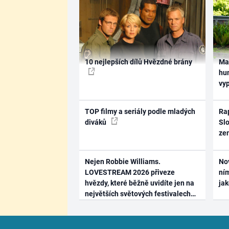
10 nejlepších dílů Hvězdné brány
Ma
hum
vy
TOP filmy a seriály podle mladých
Rap
diváků
Slo
ze
Nejen Robbie Williams.
No
LOVESTREAM 2026 přiveze
ním
hvězdy, které běžně uvidíte jen na
ja
největších světových festivalech