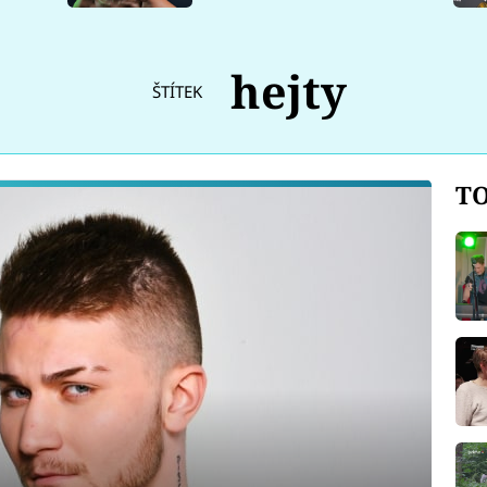
hejty
ŠTÍTEK
TO