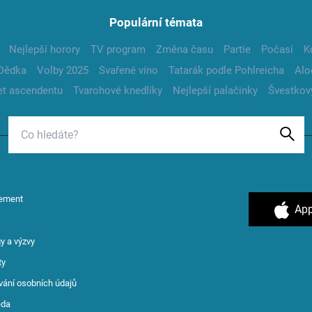
Populární témata
Nejlepší horory
TV program
Změna času
Partie
Počasí
K
Dědka
Volby 2025
Svařené víno
Tatarák podle Pohlreicha
Alo
t ascendentu
Tvarohové knedlíky
Nejlepší palačinky
Švestkov
ement
App
y a výzvy
ty
vání osobních údajů
ěda