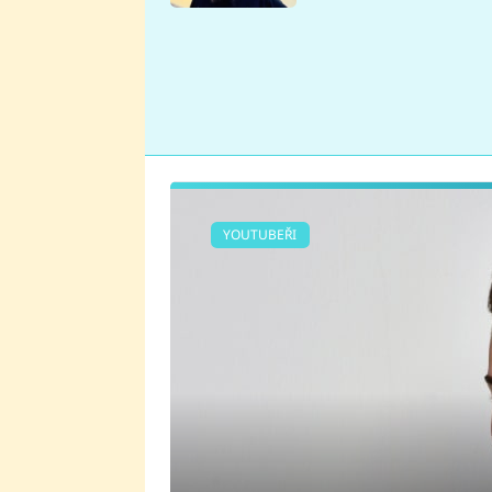
se v Plzni stalo
YOUTUBEŘI