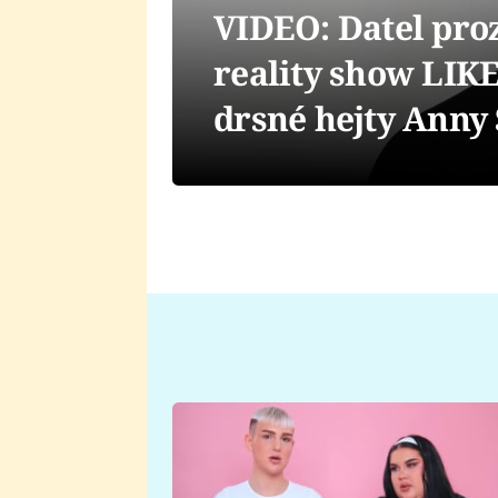
VIDEO: Datel proz
reality show LIK
drsné hejty Anny