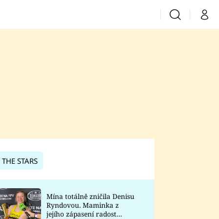
Vyhledávání
Můj 
Prima+
CNN Prima News
Prima Fresh
Prima Living
Prima Zoom
 THE STARS
Prima Lajk
Mína totálně zničila Denisu
Ryndovou. Maminka z
Sledujte nás
jejího zápasení radost