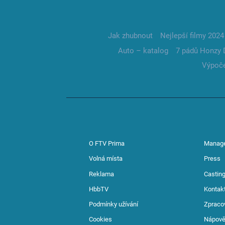
Jak zhubnout
Nejlepší filmy 2024
Auto – katalog
7 pádů Honzy 
Výpoče
O FTV Prima
Manag
Volná místa
Press
Reklama
Casting
HbbTV
Kontak
Podmínky užívání
Zpraco
Cookies
Nápov