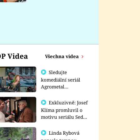
nemá
P Videa
Všechna videa
Sledujte
komediální seriál
Agrometal
exkluzivně na
prima+
Exkluzivně: Josef
Klíma promluvil o
motivu seriálu Sedm
schodů k moci
Linda Rybová