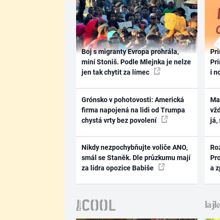
Boj s migranty Evropa prohrála,
Pri
míní Stoniš. Podle Mlejnka je nelze
Pri
jen tak chytit za límec
i n
Grónsko v pohotovosti: Americká
Ma
firma napojená na lidi od Trumpa
vž
chystá vrty bez povolení
já,
Nikdy nezpochybňujte voliče ANO,
Ro
smál se Staněk. Dle průzkumu mají
Pr
za lídra opozice Babiše
a 