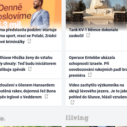
ma představila podzim: startuje
Tank KV-1 Němce dokonale
ma sport, vrací se Polabí, Zrádci
zaskočil
ové kriminálky
thiase Hložka ženy do vztahu
Operace Entebbe ukázala
dy uhnaly: Teď budu iniciátorem
schopnosti Izraele. Při
 slibuje zpěvák
osvobozování rukojmích padl br
premiéra
zloučení s Glenem Hansardem:
Video zachytilo výzkumníka na
outěná rakev, dojemná řeč Bona
okraji lávového jezera. Je to jak
zpěv Irglové s Vedderem
pohled do Slunce, hlásil vzruše