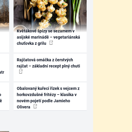
Květákové špízy se sezamem v
asijské marinádě – vegetariánská
chuťovka z grilu
Rajčatová omáčka z čerstvých
rajčat – základní recept plný chuti
atr
Obalovaný kuřecí řízek s vejcem z
o
horkovzdušné fritézy – klasika v
ně
novém pojetí podle Jamieho
Olivera