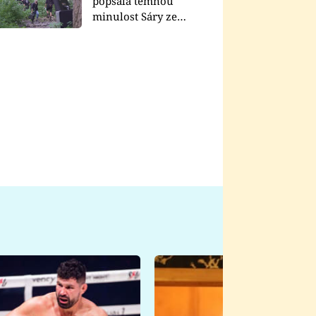
popsala temnou
minulost Sáry ze
seriálu Zákony vlka