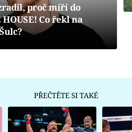
radil, proč míří do
E HOUSE! Co řekl na
 Šulc?
PŘEČTĚTE SI TAKÉ