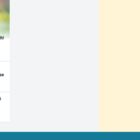
h!
se
é