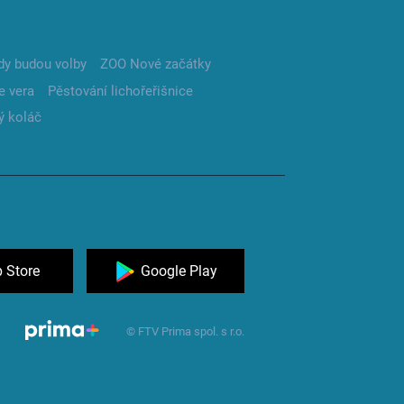
dy budou volby
ZOO Nové začátky
e vera
Pěstování lichořeřišnice
ý koláč
 Store
Google Play
© FTV Prima spol. s r.o.