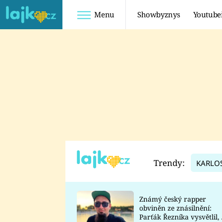
Menu
Showbyznys
Youtube
Youtuberky
Youtubeři
SHOPAHOLICADEL
FATTYPILLOW
ANNA ŠULC
FREESCOOT
SUGAR DENNY
ADAM KAJUMI
LADUŠKA
TADEÁŠ KUBĚNKA
DOMINIKA
DATEL
Trendy:
KARLO
MYSLIVCOVÁ
Známý český rapper
obviněn ze znásilnění:
Parťák Řezníka vysvětlil, 