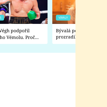
S
VIRÁLY
Bývalá pornoherečka
prozradila, co ji šokova
ho Vémolu. Proč
natáčení Euforie. Vážně
ji zápasit s ním než
bylo drsnější než hanba
 Kinclem?
filmy?