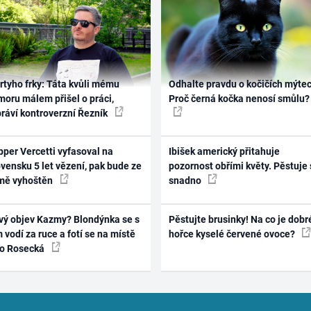
rtyho frky: Táta kvůli mému
Odhalte pravdu o kočičích mýtec
oru málem přišel o práci,
Proč černá kočka nenosí smůlu?
práví kontroverzní Řezník
per Vercetti vyfasoval na
Ibišek americký přitahuje
vensku 5 let vězení, pak bude ze
pozornost obřími květy. Pěstuje 
mě vyhoštěn
snadno
vý objev Kazmy? Blondýnka se s
Pěstujte brusinky! Na co je dobr
 vodí za ruce a fotí se na místě
hořce kyselé červené ovoce?
ko Rosecká