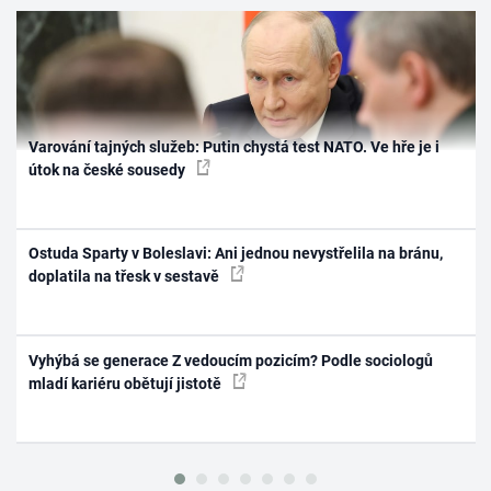
Varování tajných služeb: Putin chystá test NATO. Ve hře je i
útok na české sousedy
Ostuda Sparty v Boleslavi: Ani jednou nevystřelila na bránu,
doplatila na třesk v sestavě
Vyhýbá se generace Z vedoucím pozicím? Podle sociologů
mladí kariéru obětují jistotě