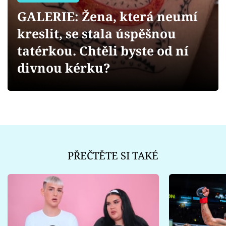
Sex a vztahy
GALERIE: Žena, která neumí
Videa
kreslit, se stala úspěšnou
tatérkou. Chtěli byste od ní
Sledujte prima+
divnou kérku?
Přihlášení
Sledujte nás
PŘEČTĚTE SI TAKÉ