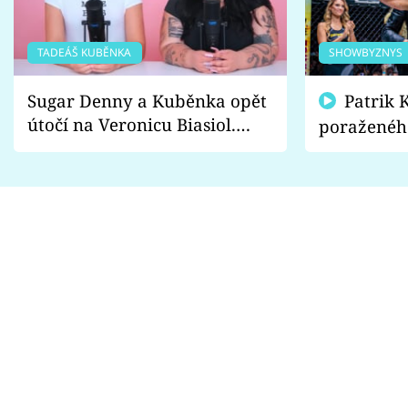
TADEÁŠ KUBĚNKA
SHOWBYZNYS
Sugar Denny a Kuběnka opět
Patrik Kincl se zastal
útočí na Veronicu Biasiol.
poraženéh
Proč je podle nich falešná a
fanoušci n
lže o své nevěře?