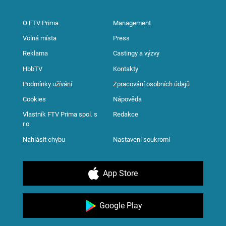
O FTV Prima
Management
Volná místa
Press
Reklama
Castingy a výzvy
HbbTV
Kontakty
Podmínky užívání
Zpracování osobních údajů
Cookies
Nápověda
Vlastník FTV Prima spol. s
Redakce
r.o.
Nahlásit chybu
Nastavení soukromí
App Store
Google Play