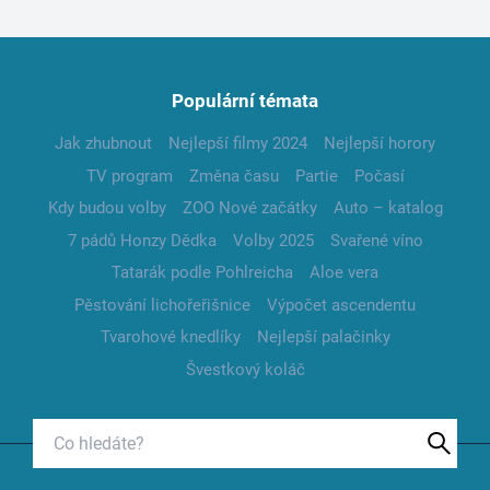
Populární témata
Jak zhubnout
Nejlepší filmy 2024
Nejlepší horory
TV program
Změna času
Partie
Počasí
Kdy budou volby
ZOO Nové začátky
Auto – katalog
7 pádů Honzy Dědka
Volby 2025
Svařené víno
Tatarák podle Pohlreicha
Aloe vera
Pěstování lichořeřišnice
Výpočet ascendentu
Tvarohové knedlíky
Nejlepší palačinky
Švestkový koláč