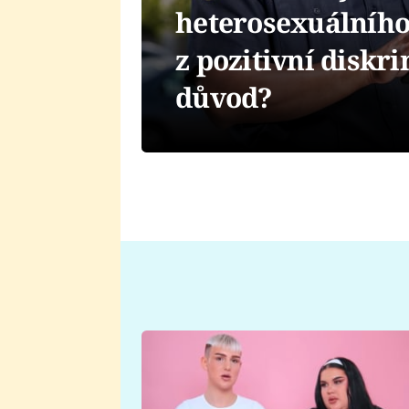
heterosexuálního 
z pozitivní diskri
důvod?