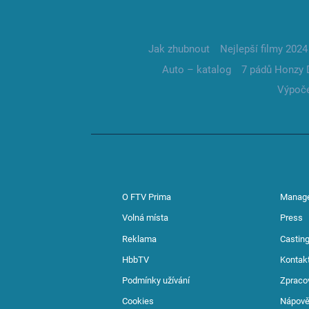
Jak zhubnout
Nejlepší filmy 2024
Auto – katalog
7 pádů Honzy 
Výpoče
O FTV Prima
Manag
Volná místa
Press
Reklama
Casting
HbbTV
Kontak
Podmínky užívání
Zpraco
Cookies
Nápov