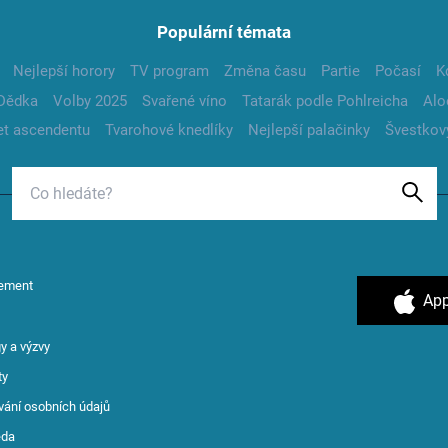
Populární témata
Nejlepší horory
TV program
Změna času
Partie
Počasí
K
Dědka
Volby 2025
Svařené víno
Tatarák podle Pohlreicha
Alo
t ascendentu
Tvarohové knedlíky
Nejlepší palačinky
Švestkov
ement
App
y a výzvy
ty
vání osobních údajů
ěda