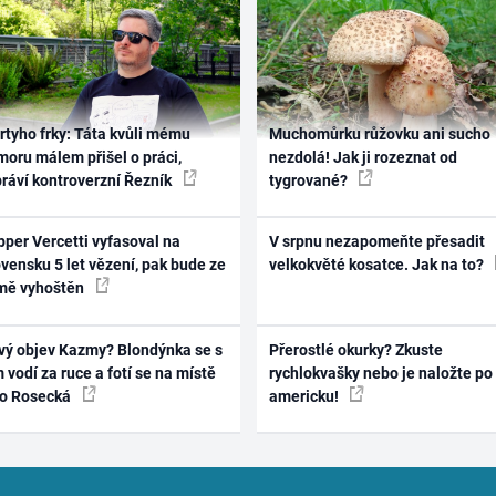
rtyho frky: Táta kvůli mému
Muchomůrku růžovku ani sucho
oru málem přišel o práci,
nezdolá! Jak ji rozeznat od
práví kontroverzní Řezník
tygrované?
per Vercetti vyfasoval na
V srpnu nezapomeňte přesadit
vensku 5 let vězení, pak bude ze
velkokvěté kosatce. Jak na to?
mě vyhoštěn
vý objev Kazmy? Blondýnka se s
Přerostlé okurky? Zkuste
 vodí za ruce a fotí se na místě
rychlokvašky nebo je naložte po
ko Rosecká
americku!