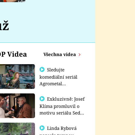
nemá
už
P Videa
Všechna videa
Sledujte
komediální seriál
Agrometal
exkluzivně na
prima+
Exkluzivně: Josef
Klíma promluvil o
motivu seriálu Sedm
schodů k moci
Linda Rybová