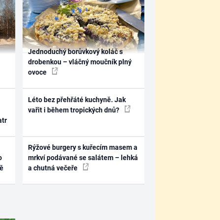
Jednoduchý borůvkový koláč s
drobenkou – vláčný moučník plný
ovoce
Léto bez přehřáté kuchyně. Jak
vařit i během tropických dnů?
atr
Rýžové burgery s kuřecím masem a
o
mrkví podávané se salátem – lehká
ně
a chutná večeře