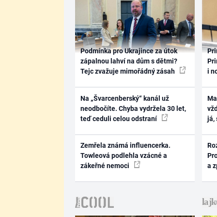
Podmínka pro Ukrajince za útok
Pri
zápalnou lahví na dům s dětmi?
Pri
Tejc zvažuje mimořádný zásah
i n
Na „Švarcenberský“ kanál už
Ma
neodbočíte. Chyba vydržela 30 let,
vž
teď ceduli celou odstraní
já,
Zemřela známá influencerka.
Ro
Towleová podlehla vzácné a
Pr
zákeřné nemoci
a 