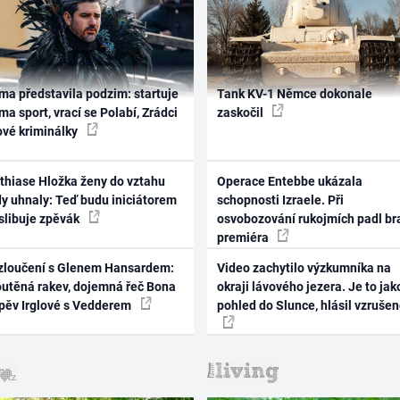
ma představila podzim: startuje
Tank KV-1 Němce dokonale
ma sport, vrací se Polabí, Zrádci
zaskočil
ové kriminálky
thiase Hložka ženy do vztahu
Operace Entebbe ukázala
dy uhnaly: Teď budu iniciátorem
schopnosti Izraele. Při
 slibuje zpěvák
osvobozování rukojmích padl br
premiéra
zloučení s Glenem Hansardem:
Video zachytilo výzkumníka na
outěná rakev, dojemná řeč Bona
okraji lávového jezera. Je to jak
zpěv Irglové s Vedderem
pohled do Slunce, hlásil vzruše