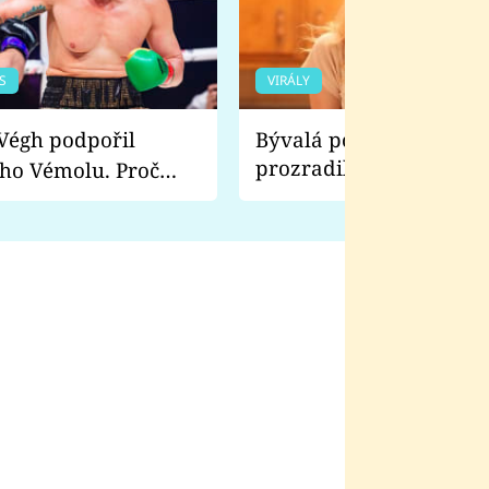
S
VIRÁLY
Bývalá pornoherečka
prozradila, co ji šokova
ho Vémolu. Proč
natáčení Euforie. Vážně
ji zápasit s ním než
bylo drsnější než hanba
 Kinclem?
filmy?