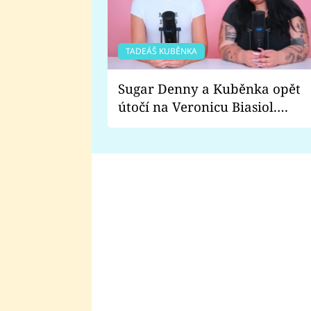
TADEÁŠ KUBĚNKA
Sugar Denny a Kuběnka opět
útočí na Veronicu Biasiol.
Proč je podle nich falešná a
lže o své nevěře?