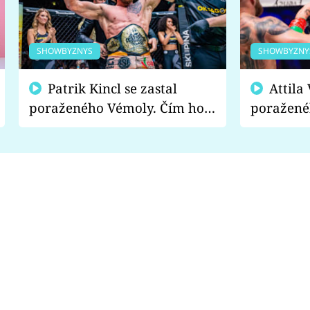
SHOWBYZNYS
SHOWBYZNY
Patrik Kincl se zastal
Attila Végh podpořil
poraženého Vémoly. Čím ho
poražené
fanoušci naštvali?
chce radě
s vítězem