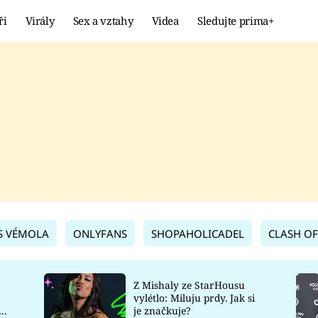
ři
Virály
Sex a vztahy
Videa
Sledujte prima+
Showbyznys
Extrém
VIRÁLY
KURIOZITY
VIDEA
KVÍZY
S VÉMOLA
ONLYFANS
SHOPAHOLICADEL
CLASH OF
Z Mishaly ze StarHousu
vylétlo: Miluju prdy. Jak si
co
je značkuje?