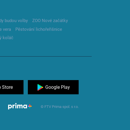
dy budou volby
ZOO Nové začátky
e vera
Pěstování lichořeřišnice
ý koláč
 Store
Google Play
© FTV Prima spol. s r.o.