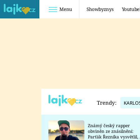
Menu
Showbyznys
Youtube
Youtuberky
Youtubeři
SHOPAHOLICADEL
FATTYPILLOW
ANNA ŠULC
FREESCOOT
SUGAR DENNY
ADAM KAJUMI
LADUŠKA
TADEÁŠ KUBĚNKA
DOMINIKA
DATEL
Trendy:
KARLO
MYSLIVCOVÁ
Známý český rapper
obviněn ze znásilnění:
Parťák Řezníka vysvětlil, 