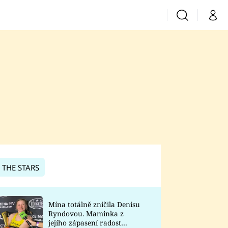
Vyhledávání
Můj 
Prima+
CNN Prima News
Prima Fresh
Prima Living
Prima Zoom
 THE STARS
Prima Lajk
Mína totálně zničila Denisu
Ryndovou. Maminka z
Sledujte nás
jejího zápasení radost