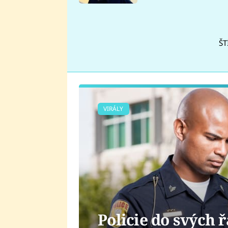
se v Plzni stalo
ŠT
VIRÁLY
Policie do svých 