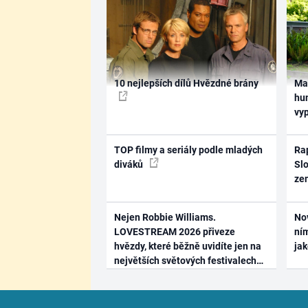
10 nejlepších dílů Hvězdné brány
Ma
hum
vy
TOP filmy a seriály podle mladých
Rap
diváků
Slo
ze
Nejen Robbie Williams.
No
LOVESTREAM 2026 přiveze
ním
hvězdy, které běžně uvidíte jen na
ja
největších světových festivalech