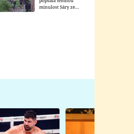
popsala temnou
minulost Sáry ze
seriálu Zákony vlka