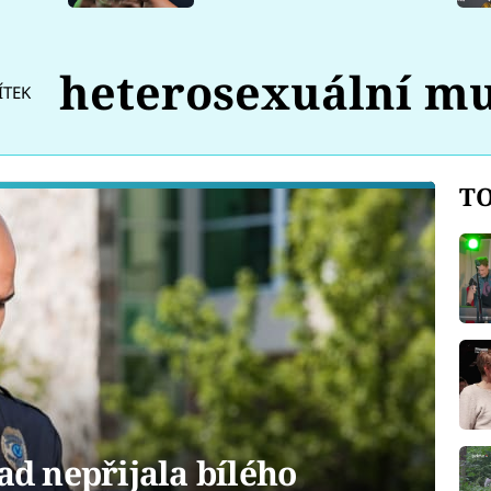
heterosexuální m
ÍTEK
TO
řad nepřijala bílého