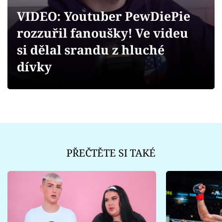
Sex a vztahy
VIDEO: Youtuber PewDiePie
Videa
rozzuřil fanoušky! Ve videu
si dělal srandu z hluché
Sledujte prima+
dívky
Přihlášení
Sledujte nás
PŘEČTĚTE SI TAKÉ