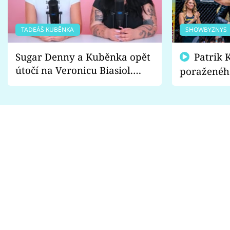
TADEÁŠ KUBĚNKA
SHOWBYZNYS
Sugar Denny a Kuběnka opět
Patrik Kincl se zastal
útočí na Veronicu Biasiol.
poraženéh
Proč je podle nich falešná a
fanoušci n
lže o své nevěře?