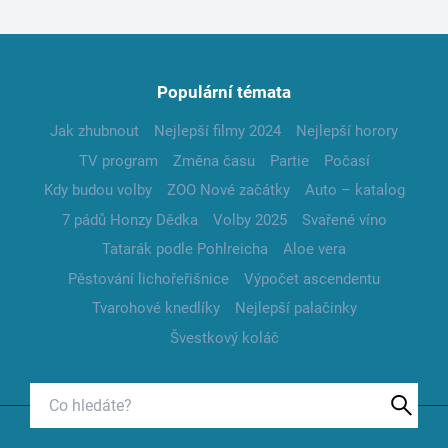
Populární témata
Jak zhubnout
Nejlepší filmy 2024
Nejlepší horory
TV program
Změna času
Partie
Počasí
Kdy budou volby
ZOO Nové začátky
Auto – katalog
7 pádů Honzy Dědka
Volby 2025
Svařené víno
Tatarák podle Pohlreicha
Aloe vera
Pěstování lichořeřišnice
Výpočet ascendentu
Tvarohové knedlíky
Nejlepší palačinky
Švestkový koláč