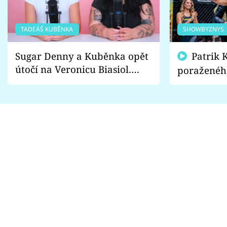
TADEÁŠ KUBĚNKA
SHOWBYZNYS
Sugar Denny a Kuběnka opět
Patrik Kincl se zastal
útočí na Veronicu Biasiol.
poraženéh
Proč je podle nich falešná a
fanoušci n
lže o své nevěře?