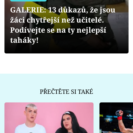
Sex a vztahy
GALERIE: 13 důkazů, že jsou
Videa
žáci chytřejší než učitelé.
Podívejte se na ty nejlepší
Sledujte prima+
taháky!
Přihlášení
Sledujte nás
PŘEČTĚTE SI TAKÉ