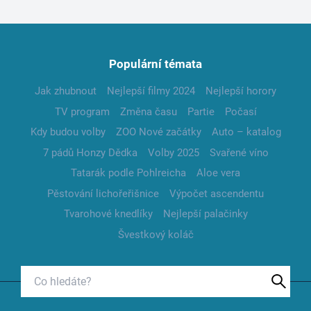
Populární témata
Jak zhubnout
Nejlepší filmy 2024
Nejlepší horory
TV program
Změna času
Partie
Počasí
Kdy budou volby
ZOO Nové začátky
Auto – katalog
7 pádů Honzy Dědka
Volby 2025
Svařené víno
Tatarák podle Pohlreicha
Aloe vera
Pěstování lichořeřišnice
Výpočet ascendentu
Tvarohové knedlíky
Nejlepší palačinky
Švestkový koláč