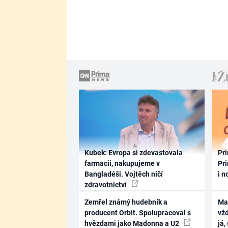
Kubek: Evropa si zdevastovala
Pri
farmacii, nakupujeme v
Pri
Bangladéši. Vojtěch ničí
i n
zdravotnictví
Zemřel známý hudebník a
Ma
producent Orbit. Spolupracoval s
vž
hvězdami jako Madonna a U2
já,