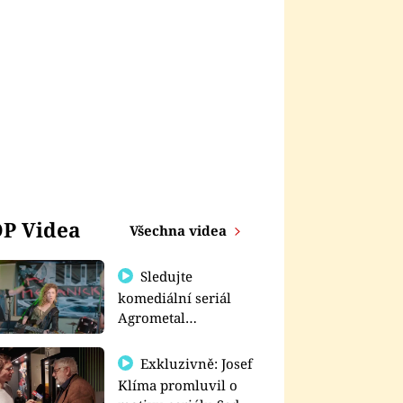
P Videa
Všechna videa
Sledujte
komediální seriál
Agrometal
exkluzivně na
prima+
Exkluzivně: Josef
Klíma promluvil o