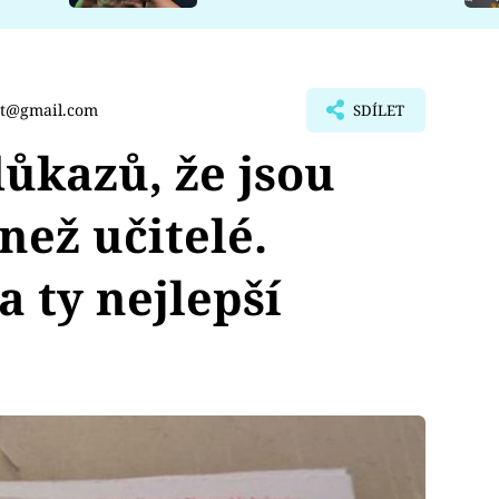
.t@gmail.com
SDÍLET
ůkazů, že jsou
 než učitelé.
a ty nejlepší