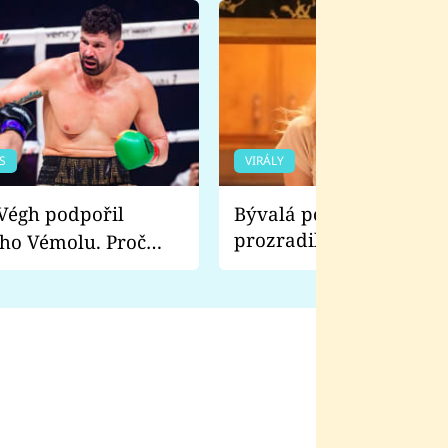
S
VIRÁLY
Bývalá pornoherečka
prozradila, co ji šokova
ho Vémolu. Proč
natáčení Euforie. Vážně
ji zápasit s ním než
bylo drsnější než hanba
 Kinclem?
filmy?