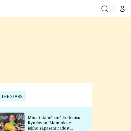
Vyhledávání
Můj 
Prima+
CNN Prima News
Prima Fresh
Prima Living
Prima Zoom
 THE STARS
Prima Lajk
Mína totálně zničila Denisu
Ryndovou. Maminka z
Sledujte nás
jejího zápasení radost