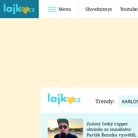
Menu
Showbyznys
Youtube
Youtuberky
Youtubeři
SHOPAHOLICADEL
FATTYPILLOW
ANNA ŠULC
FREESCOOT
SUGAR DENNY
ADAM KAJUMI
LADUŠKA
TADEÁŠ KUBĚNKA
DOMINIKA
DATEL
Trendy:
KARLO
MYSLIVCOVÁ
Známý český rapper
obviněn ze znásilnění:
Parťák Řezníka vysvětlil, 