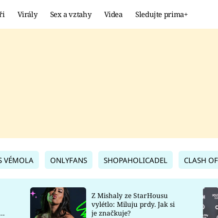
ři
Virály
Sex a vztahy
Videa
Sledujte prima+
Showbyznys
Extrém
VIRÁLY
KURIOZITY
VIDEA
KVÍZY
S VÉMOLA
ONLYFANS
SHOPAHOLICADEL
CLASH OF
Z Mishaly ze StarHousu
vylétlo: Miluju prdy. Jak si
co
je značkuje?