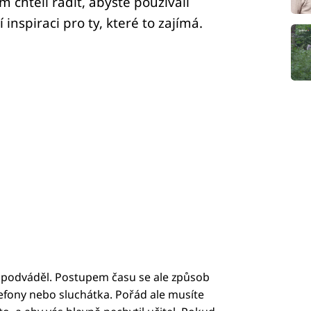
 chtěli radit, abyste používali
 inspiraci pro ty, které to zajímá.
e podváděl. Postupem času se ale způsob
lefony nebo sluchátka. Pořád ale musíte