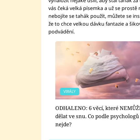
vynaložit nějaké úsilí, aby stál tahák za
vás čeká velká písemka a už se prostě
nebojíte se tahák použít, můžete se ins
že to chce velkou dávku fantazie a šik
podvádění.
VIRÁLY
ODHALENO: 6 věcí, které NEMŮ
dělat ve snu. Co podle psychologů
nejde?