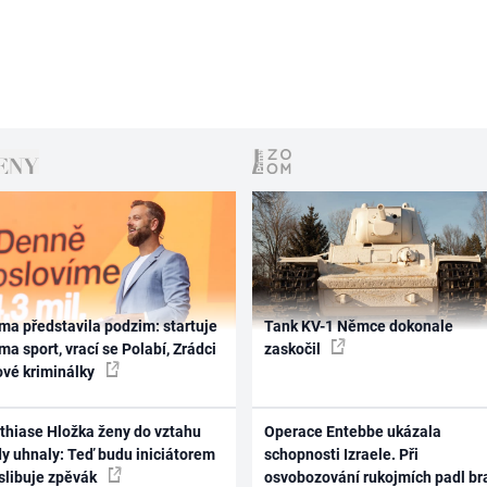
ma představila podzim: startuje
Tank KV-1 Němce dokonale
ma sport, vrací se Polabí, Zrádci
zaskočil
ové kriminálky
thiase Hložka ženy do vztahu
Operace Entebbe ukázala
dy uhnaly: Teď budu iniciátorem
schopnosti Izraele. Při
 slibuje zpěvák
osvobozování rukojmích padl br