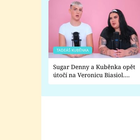
TADEÁŠ KUBĚNKA
Sugar Denny a Kuběnka opět
útočí na Veronicu Biasiol.
Proč je podle nich falešná a
lže o své nevěře?