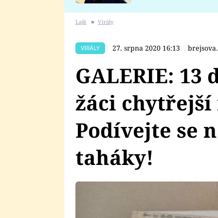
se v Plzni stalo
Lajk
■
Virály
27. srpna 2020 16:13
brejsova
VIRÁLY
GALERIE: 13 d
žáci chytřejší
Podívejte se n
taháky!