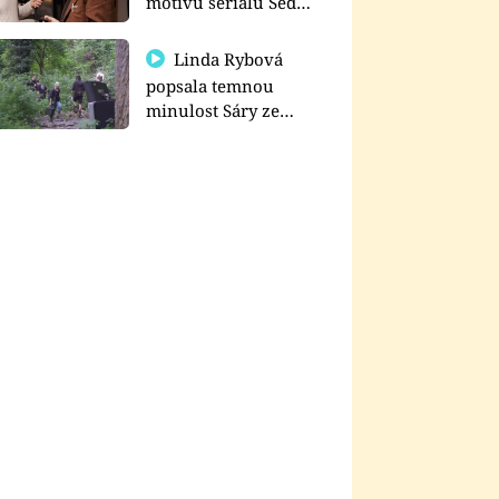
motivu seriálu Sedm
schodů k moci
Linda Rybová
popsala temnou
minulost Sáry ze
seriálu Zákony vlka