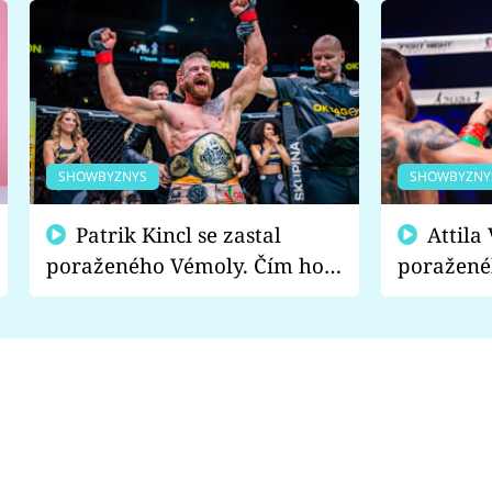
SHOWBYZNYS
SHOWBYZNY
Patrik Kincl se zastal
Attila Végh podpořil
poraženého Vémoly. Čím ho
poražené
fanoušci naštvali?
chce radě
s vítězem