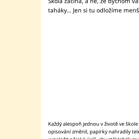
Škola začíná, a ne, že bychom vám
taháky... Jen si tu odložíme menší
Každý alespoň jednou v životě ve škol
opisování změnil, papírky nahradily te