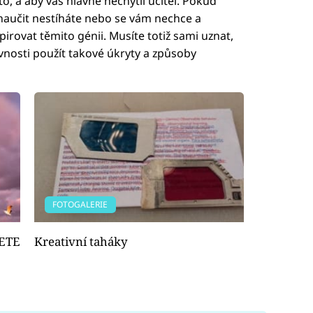
 to, a aby vás hlavně nechytil učitel. Pokud
 naučit nestíháte nebo se vám nechce a
pirovat těmito génii. Musíte totiž sami uznat,
ovnosti použít takové úkryty a způsoby
FOTOGALERIE
ŽETE
Kreativní taháky