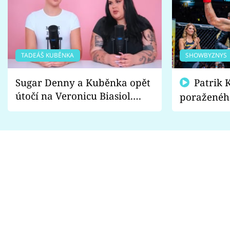
TADEÁŠ KUBĚNKA
SHOWBYZNYS
Sugar Denny a Kuběnka opět
Patrik Kincl se zastal
útočí na Veronicu Biasiol.
poraženéh
Proč je podle nich falešná a
fanoušci n
lže o své nevěře?