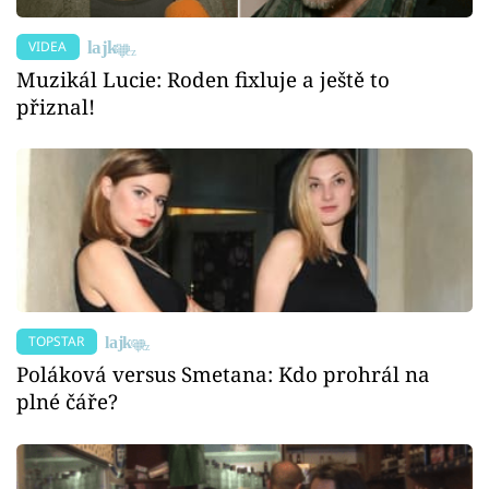
VIDEA
Muzikál Lucie: Roden fixluje a ještě to
přiznal!
TOPSTAR
Poláková versus Smetana: Kdo prohrál na
plné čáře?