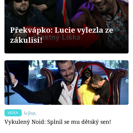
Sex a vztahy
Videa
Překvápko: Lucie vylezla ze
Sledujte prima+
zákulisí!
Přihlášení
Sledujte nás
VIDEA
Vykulený Noid: Splnil se mu dětský sen!