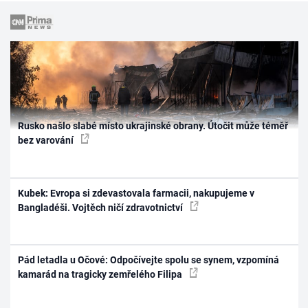
Rusko našlo slabé místo ukrajinské obrany. Útočit může téměř
bez varování
Kubek: Evropa si zdevastovala farmacii, nakupujeme v
Bangladéši. Vojtěch ničí zdravotnictví
Pád letadla u Očové: Odpočívejte spolu se synem, vzpomíná
kamarád na tragicky zemřelého Filipa