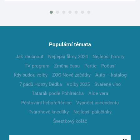
Populární témata
Jak zhubnout
Nejlepší filmy 2024
Nejlepší horory
TV program
Změna času
Partie
Počasí
Kdy budou volby
ZOO Nové začátky
Auto – katalog
7 pádů Honzy Dědka
Volby 2025
Svařené víno
Tatarák podle Pohlreicha
Aloe vera
Pěstování lichořeřišnice
Výpočet ascendentu
Tvarohové knedlíky
Nejlepší palačinky
Švestkový koláč