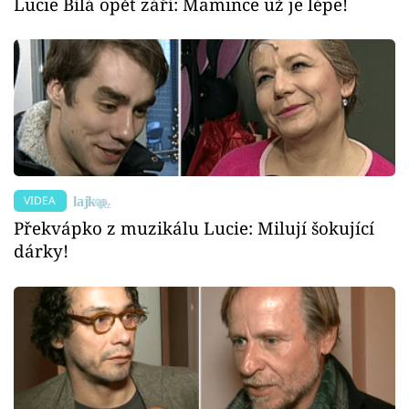
Lucie Bílá opět září: Mamince už je lépe!
VIDEA
Překvápko z muzikálu Lucie: Milují šokující
dárky!