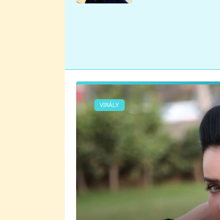
se v Plzni stalo
VIRÁLY