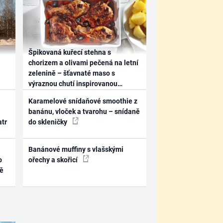
Špikovaná kuřecí stehna s
chorizem a olivami pečená na letní
zelenině – šťavnaté maso s
výraznou chutí inspirovanou
Španělskem
Karamelové snídaňové smoothie z
banánu, vloček a tvarohu – snídaně
atr
do skleničky
Banánové muffiny s vlašskými
o
ořechy a skořicí
ně