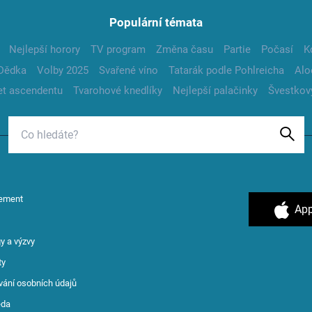
Populární témata
Nejlepší horory
TV program
Změna času
Partie
Počasí
K
Dědka
Volby 2025
Svařené víno
Tatarák podle Pohlreicha
Alo
t ascendentu
Tvarohové knedlíky
Nejlepší palačinky
Švestkov
ement
App
y a výzvy
ty
vání osobních údajů
ěda