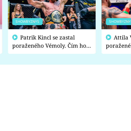
SHOWBYZNYS
SHOWBYZNY
Patrik Kincl se zastal
Attila Végh podpořil
poraženého Vémoly. Čím ho
poražené
fanoušci naštvali?
chce radě
s vítězem