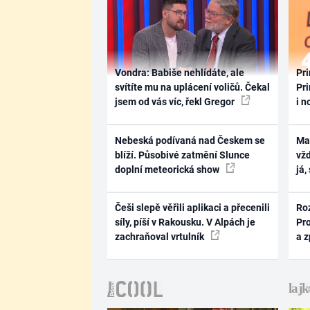
Vondra: Babiše nehlídáte, ale
Pri
svítíte mu na uplácení voličů. Čekal
Pri
jsem od vás víc, řekl Gregor
i n
Nebeská podívaná nad Českem se
Ma
blíží. Působivé zatmění Slunce
vž
doplní meteorická show
já,
Češi slepě věřili aplikaci a přecenili
Ro
síly, píší v Rakousku. V Alpách je
Pr
zachraňoval vrtulník
a 