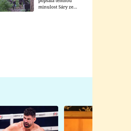
popsala temnou
minulost Sáry ze
seriálu Zákony vlka