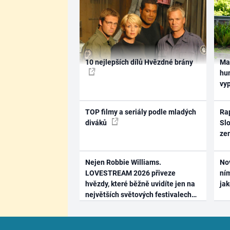
10 nejlepších dílů Hvězdné brány
Ma
hum
vy
TOP filmy a seriály podle mladých
Rap
diváků
Slo
ze
Nejen Robbie Williams.
No
LOVESTREAM 2026 přiveze
ním
hvězdy, které běžně uvidíte jen na
ja
největších světových festivalech