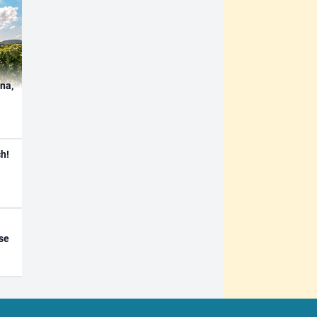
ína,
h!
se