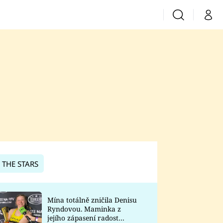
Vyhledávání
Můj 
Prima+
CNN Prima News
Prima Fresh
Prima Living
Prima Zoom
 THE STARS
Prima Lajk
Mína totálně zničila Denisu
Ryndovou. Maminka z
Sledujte nás
jejího zápasení radost