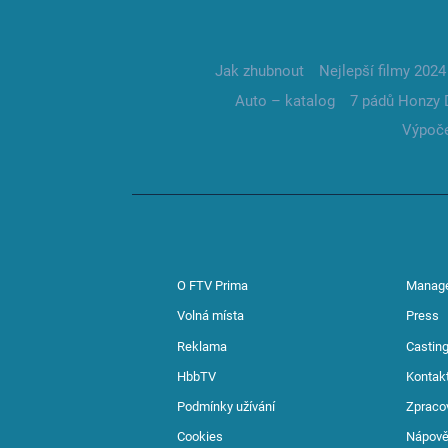
Jak zhubnout
Nejlepší filmy 2024
Auto – katalog
7 pádů Honzy 
Výpoče
O FTV Prima
Manag
Volná místa
Press
Reklama
Casting
HbbTV
Kontak
Podmínky užívání
Zpraco
Cookies
Nápov