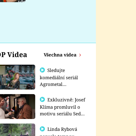
nemá
P Videa
Všechna videa
Sledujte
komediální seriál
Agrometal
exkluzivně na
prima+
Exkluzivně: Josef
Klíma promluvil o
motivu seriálu Sedm
schodů k moci
Linda Rybová