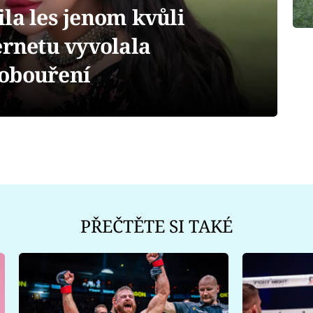
la les jenom kvůli
ernetu vyvolala
pobouření
PŘEČTĚTE SI TAKÉ