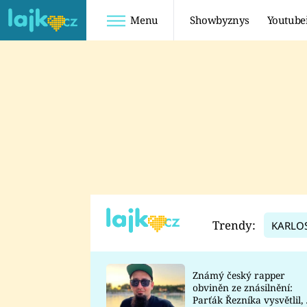
Menu
Showbyznys
Youtube
Youtuberky
Youtubeři
SHOPAHOLICADEL
FATTYPILLOW
ANNA ŠULC
FREESCOOT
SUGAR DENNY
ADAM KAJUMI
LADUŠKA
TADEÁŠ KUBĚNKA
DOMINIKA
DATEL
Trendy:
KARLO
MYSLIVCOVÁ
Známý český rapper
obviněn ze znásilnění:
Parťák Řezníka vysvětlil, 