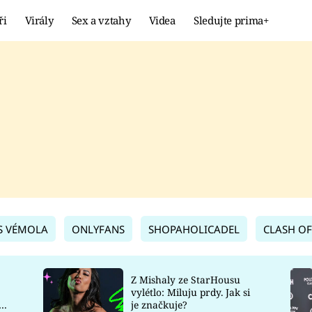
ři
Virály
Sex a vztahy
Videa
Sledujte prima+
Showbyznys
Extrém
VIRÁLY
KURIOZITY
VIDEA
KVÍZY
S VÉMOLA
ONLYFANS
SHOPAHOLICADEL
CLASH OF
Z Mishaly ze StarHousu
vylétlo: Miluju prdy. Jak si
co
je značkuje?