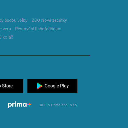
dy budou volby
ZOO Nové začátky
e vera
Pěstování lichořeřišnice
ý koláč
 Store
Google Play
© FTV Prima spol. s r.o.