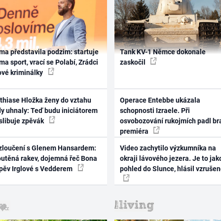
ma představila podzim: startuje
Tank KV-1 Němce dokonale
ma sport, vrací se Polabí, Zrádci
zaskočil
ové kriminálky
thiase Hložka ženy do vztahu
Operace Entebbe ukázala
dy uhnaly: Teď budu iniciátorem
schopnosti Izraele. Při
 slibuje zpěvák
osvobozování rukojmích padl br
premiéra
zloučení s Glenem Hansardem:
Video zachytilo výzkumníka na
outěná rakev, dojemná řeč Bona
okraji lávového jezera. Je to jak
zpěv Irglové s Vedderem
pohled do Slunce, hlásil vzruše