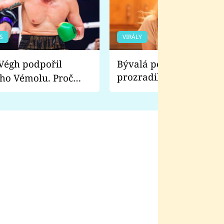
S
VIRÁLY
Bývalá pornoherečka
prozradila, co ji šokova
ho Vémolu. Proč
natáčení Euforie. Vážně
ji zápasit s ním než
bylo drsnější než hanba
 Kinclem?
filmy?