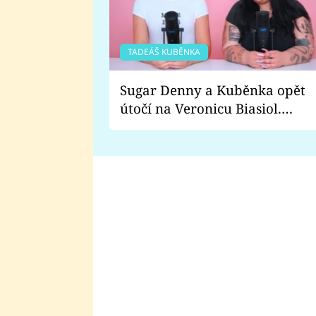
TADEÁŠ KUBĚNKA
Sugar Denny a Kuběnka opět
útočí na Veronicu Biasiol.
Proč je podle nich falešná a
lže o své nevěře?