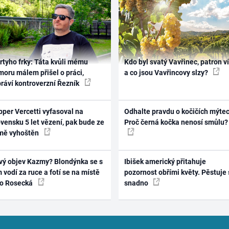
rtyho frky: Táta kvůli mému
Kdo byl svatý Vavřinec, patron v
oru málem přišel o práci,
a co jsou Vavřincovy slzy?
práví kontroverzní Řezník
per Vercetti vyfasoval na
Odhalte pravdu o kočičích mýtec
vensku 5 let vězení, pak bude ze
Proč černá kočka nenosí smůlu?
mě vyhoštěn
vý objev Kazmy? Blondýnka se s
Ibišek americký přitahuje
 vodí za ruce a fotí se na místě
pozornost obřími květy. Pěstuje 
ko Rosecká
snadno