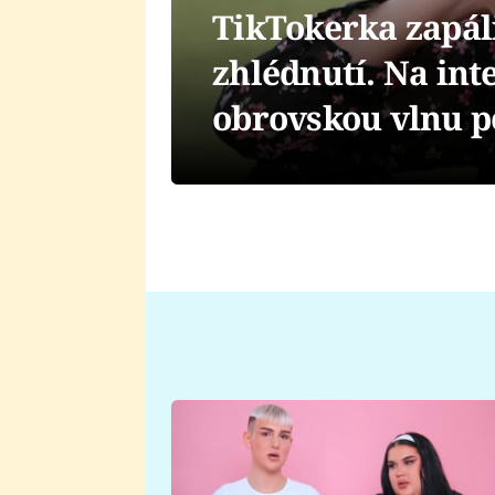
TikTokerka zapáli
zhlédnutí. Na int
obrovskou vlnu 