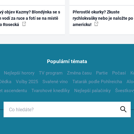
vý objev Kazmy? Blondýnka se s
Přerostlé okurky? Zkuste
 vodí za ruce a fotí se na místě
rychlokvašky nebo je naložte po
ko Rosecká
americku!
Populární témata
Nejlepší horory
TV program
Změna času
Partie
Počasí
K
Dědka
Volby 2025
Svařené víno
Tatarák podle Pohlreicha
Alo
t ascendentu
Tvarohové knedlíky
Nejlepší palačinky
Švestkov