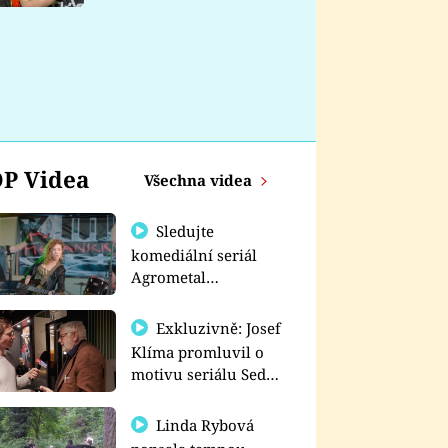
nemá
P Videa
Všechna videa
Sledujte
komediální seriál
Agrometal
exkluzivně na
prima+
Exkluzivně: Josef
Klíma promluvil o
motivu seriálu Sedm
schodů k moci
Linda Rybová