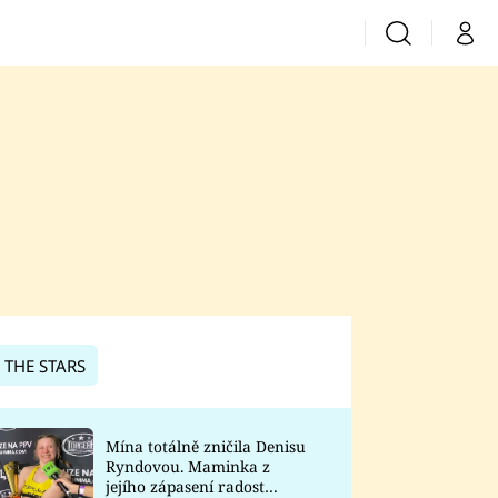
Vyhledávání
Můj 
Prima+
CNN Prima News
Prima Fresh
Prima Living
Prima Zoom
 THE STARS
Prima Lajk
Mína totálně zničila Denisu
Ryndovou. Maminka z
Sledujte nás
jejího zápasení radost