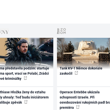
ma představila podzim: startuje
Tank KV-1 Němce dokonale
ma sport, vrací se Polabí, Zrádci
zaskočil
ové kriminálky
thiase Hložka ženy do vztahu
Operace Entebbe ukázala
dy uhnaly: Teď budu iniciátorem
schopnosti Izraele. Při
 slibuje zpěvák
osvobozování rukojmích padl br
premiéra