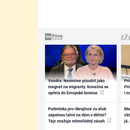
Vondra: Nesmíme působit jako
Pri
magnet na migranty. Konečná se
Pri
opřela do Evropské komise
i n
Podmínka pro Ukrajince za útok
Ma
zápalnou lahví na dům s dětmi?
vž
Tejc zvažuje mimořádný zásah
já,