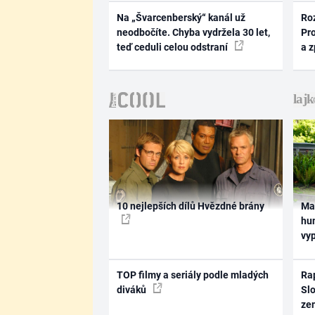
Na „Švarcenberský“ kanál už
Ro
neodbočíte. Chyba vydržela 30 let,
Pr
teď ceduli celou odstraní
a 
10 nejlepších dílů Hvězdné brány
Ma
hum
vy
TOP filmy a seriály podle mladých
Rap
diváků
Slo
ze