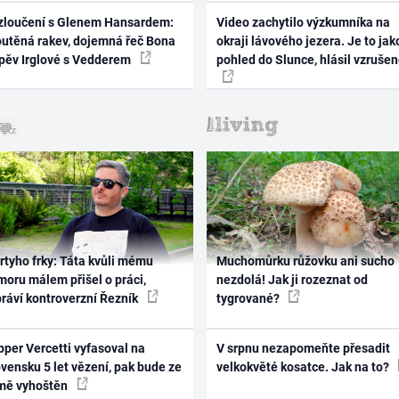
zloučení s Glenem Hansardem:
Video zachytilo výzkumníka na
outěná rakev, dojemná řeč Bona
okraji lávového jezera. Je to jak
zpěv Irglové s Vedderem
pohled do Slunce, hlásil vzruše
rtyho frky: Táta kvůli mému
Muchomůrku růžovku ani sucho
oru málem přišel o práci,
nezdolá! Jak ji rozeznat od
práví kontroverzní Řezník
tygrované?
per Vercetti vyfasoval na
V srpnu nezapomeňte přesadit
vensku 5 let vězení, pak bude ze
velkokvěté kosatce. Jak na to?
mě vyhoštěn