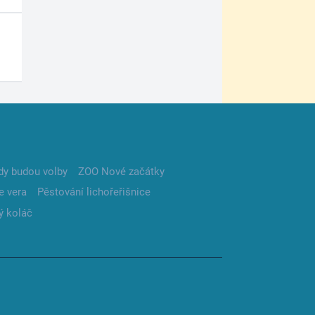
dy budou volby
ZOO Nové začátky
e vera
Pěstování lichořeřišnice
ý koláč