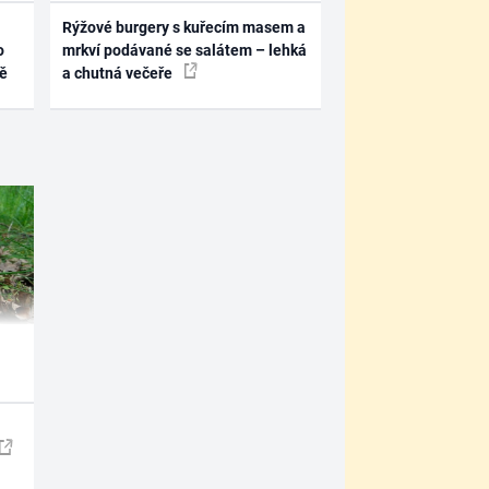
Rýžové burgery s kuřecím masem a
o
mrkví podávané se salátem – lehká
ně
a chutná večeře