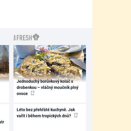
Jednoduchý borůvkový koláč s
drobenkou – vláčný moučník plný
ovoce
Léto bez přehřáté kuchyně. Jak
vařit i během tropických dnů?
atr