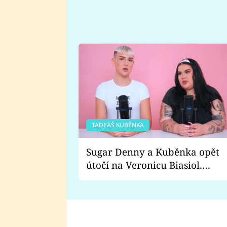
TADEÁŠ KUBĚNKA
Sugar Denny a Kuběnka opět
útočí na Veronicu Biasiol.
Proč je podle nich falešná a
lže o své nevěře?