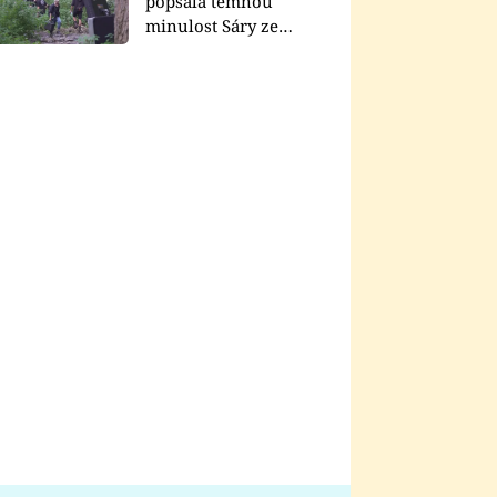
popsala temnou
minulost Sáry ze
seriálu Zákony vlka