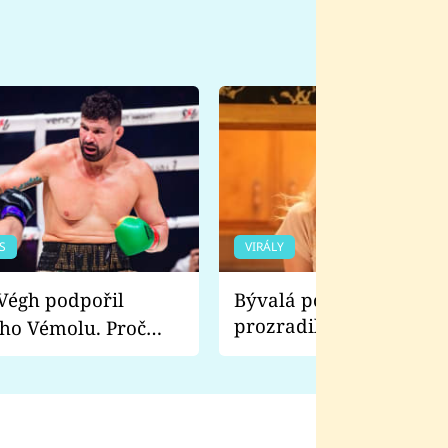
S
VIRÁLY
Bývalá pornoherečka
prozradila, co ji šokova
ho Vémolu. Proč
natáčení Euforie. Vážně
ji zápasit s ním než
bylo drsnější než hanba
 Kinclem?
filmy?