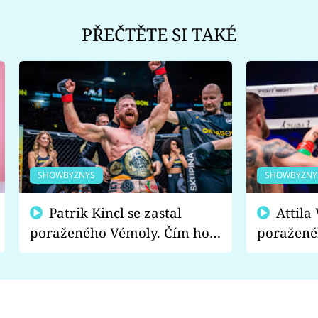
PŘEČTĚTE SI TAKÉ
SHOWBYZNYS
SHOWBYZNY
Patrik Kincl se zastal
Attila Végh podpořil
poraženého Vémoly. Čím ho
poražené
fanoušci naštvali?
chce radě
s vítězem