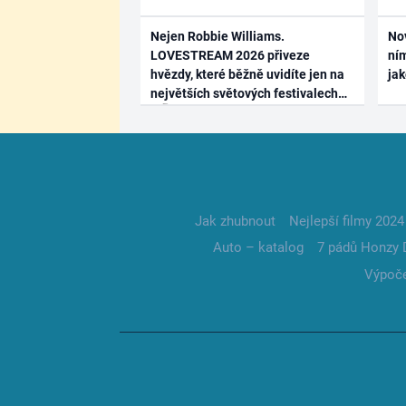
Nejen Robbie Williams.
No
LOVESTREAM 2026 přiveze
ním
hvězdy, které běžně uvidíte jen na
ja
největších světových festivalech
Jak zhubnout
Nejlepší filmy 2024
Auto – katalog
7 pádů Honzy 
Výpoče