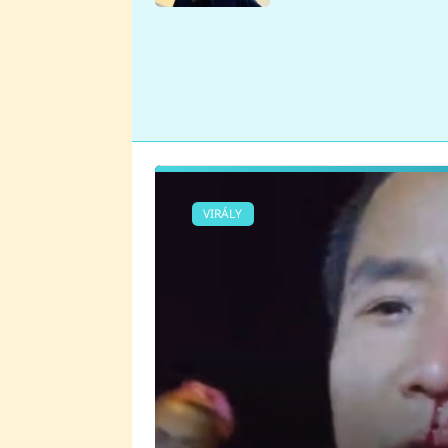
se v Plzni stalo
VIRÁLY