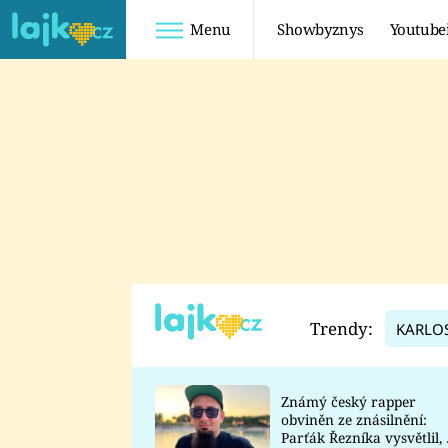
Menu
Showbyznys
Youtube
Youtuberky
Youtubeři
SHOPAHOLICADEL
FATTYPILLOW
ANNA ŠULC
FREESCOOT
SUGAR DENNY
ADAM KAJUMI
LADUŠKA
TADEÁŠ KUBĚNKA
DOMINIKA
DATEL
Trendy:
KARLO
MYSLIVCOVÁ
Známý český rapper
obviněn ze znásilnění:
Parťák Řezníka vysvětlil, 