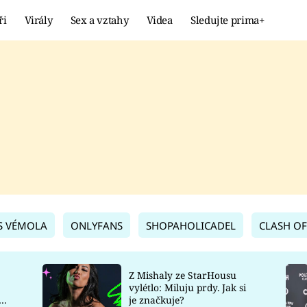
ři
Virály
Sex a vztahy
Videa
Sledujte prima+
Showbyznys
Extrém
VIRÁLY
KURIOZITY
VIDEA
KVÍZY
S VÉMOLA
ONLYFANS
SHOPAHOLICADEL
CLASH OF
Z Mishaly ze StarHousu
vylétlo: Miluju prdy. Jak si
co
je značkuje?