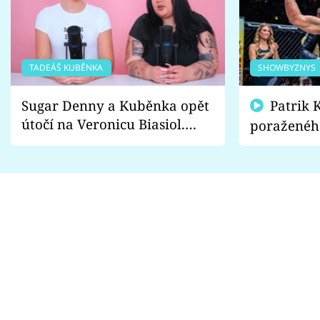
TADEÁŠ KUBĚNKA
SHOWBYZNYS
Sugar Denny a Kuběnka opět
Patrik Kincl se zastal
útočí na Veronicu Biasiol.
poraženéh
Proč je podle nich falešná a
fanoušci n
lže o své nevěře?