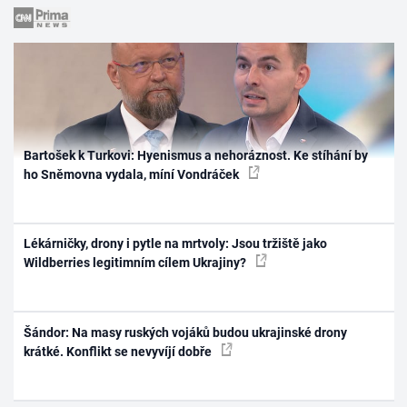
Bartošek k Turkovi: Hyenismus a nehoráznost. Ke stíhání by
ho Sněmovna vydala, míní Vondráček
Lékárničky, drony i pytle na mrtvoly: Jsou tržiště jako
Wildberries legitimním cílem Ukrajiny?
Šándor: Na masy ruských vojáků budou ukrajinské drony
krátké. Konflikt se nevyvíjí dobře