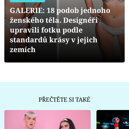
Sex a vztahy
GALERIE: 18 podob jednoho
Videa
ženského těla. Designéři
upravili fotku podle
Sledujte prima+
standardů krásy v jejich
Přihlášení
zemích
Sledujte nás
PŘEČTĚTE SI TAKÉ