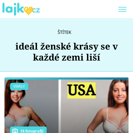
Trendy:
KARLOS VÉMOLA
ONLYFANS
ŠTÍTEK
SHOPAHOLICADEL
CLASH OF THE STARS
ideál ženské krásy se v
každé zemi liší
Témata
VIRÁLY
Showbyznys
Youtubeři
Virály
18 fotografií