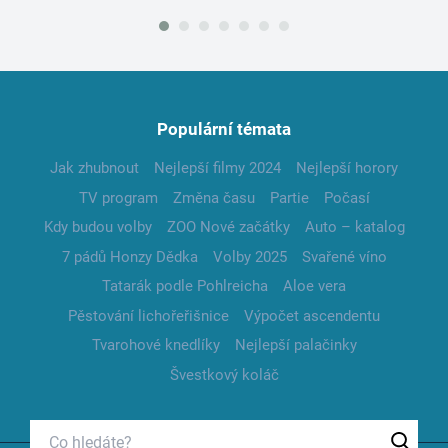
Populární témata
Jak zhubnout
Nejlepší filmy 2024
Nejlepší horory
TV program
Změna času
Partie
Počasí
Kdy budou volby
ZOO Nové začátky
Auto – katalog
7 pádů Honzy Dědka
Volby 2025
Svařené víno
Tatarák podle Pohlreicha
Aloe vera
Pěstování lichořeřišnice
Výpočet ascendentu
Tvarohové knedlíky
Nejlepší palačinky
Švestkový koláč