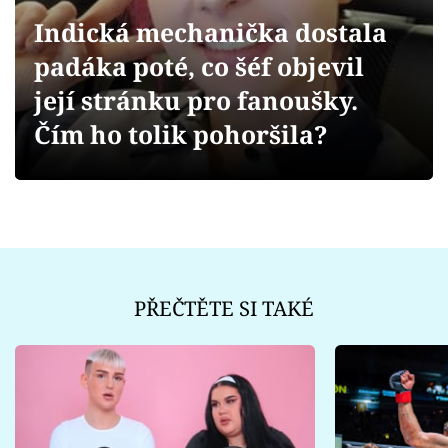
Sex a vztahy
Indická mechanička dostala
Videa
padáka poté, co šéf objevil
její stránku pro fanoušky.
Sledujte prima+
Čím ho tolik pohoršila?
Přihlášení
Sledujte nás
PŘEČTĚTE SI TAKÉ