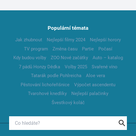
Populární témata
Jak zhubnout
Nejlepší filmy 2024
Nejlepší horory
TV program
Změna času
Partie
Počasí
Kdy budou volby
ZOO Nové začátky
Auto – katalog
7 pádů Honzy Dědka
Volby 2025
Svařené víno
Tatarák podle Pohlreicha
Aloe vera
Pěstování lichořeřišnice
Výpočet ascendentu
Tvarohové knedlíky
Nejlepší palačinky
Švestkový koláč