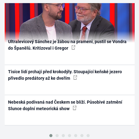
Ultralevicový Sánchez je žábou na prameni, pustil se Vondra
do Španělů. Kritizoval i Gregor
Tisíce lidí prchají před krokodýly. Stoupající keňské jezero
přivedlo predátory až ke dveřím
Nebeská podívaná nad Českem se blíží. Působivé zatmění
Slunce doplní meteorická show