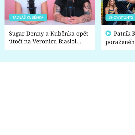
TADEÁŠ KUBĚNKA
SHOWBYZNYS
Sugar Denny a Kuběnka opět
Patrik Kincl se zastal
útočí na Veronicu Biasiol.
poraženéh
Proč je podle nich falešná a
fanoušci n
lže o své nevěře?