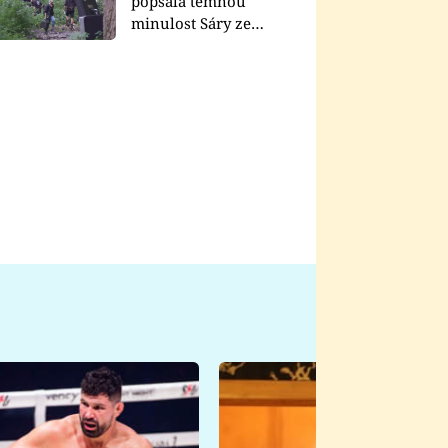
popsala temnou
minulost Sáry ze
seriálu Zákony vlka