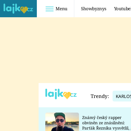
Menu
Showbyznys
Youtube
Youtuberky
Youtubeři
SHOPAHOLICADEL
FATTYPILLOW
ANNA ŠULC
FREESCOOT
SUGAR DENNY
ADAM KAJUMI
LADUŠKA
TADEÁŠ KUBĚNKA
DOMINIKA
DATEL
Trendy:
KARLO
MYSLIVCOVÁ
Známý český rapper
obviněn ze znásilnění:
Parťák Řezníka vysvětlil, 