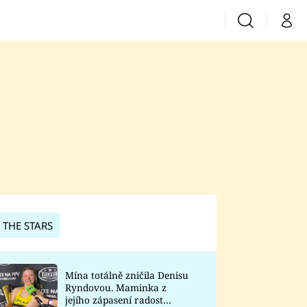
Vyhledávání
Můj 
Prima+
CNN Prima News
Prima Fresh
Prima Living
Prima Zoom
 THE STARS
Prima Lajk
Mína totálně zničila Denisu
Ryndovou. Maminka z
Sledujte nás
jejího zápasení radost