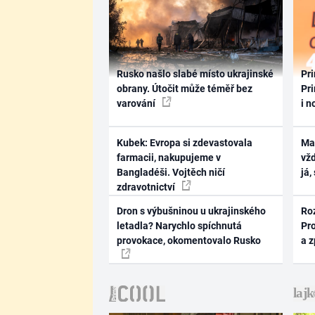
Rusko našlo slabé místo ukrajinské
Pri
obrany. Útočit může téměř bez
Pri
varování
i n
Kubek: Evropa si zdevastovala
Ma
farmacii, nakupujeme v
vž
Bangladéši. Vojtěch ničí
já,
zdravotnictví
Dron s výbušninou u ukrajinského
Ro
letadla? Narychlo spíchnutá
Pr
provokace, okomentovalo Rusko
a 