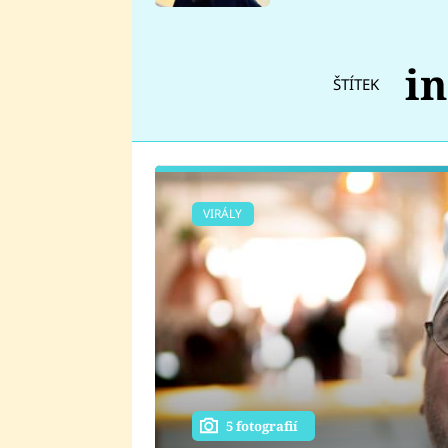
se v Plzni stalo
in
ŠTÍTEK
VIRÁLY
5 fotografií