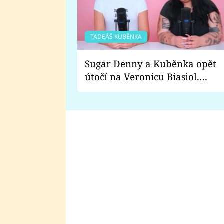
TADEÁŠ KUBĚNKA
Sugar Denny a Kuběnka opět
útočí na Veronicu Biasiol.
Proč je podle nich falešná a
lže o své nevěře?