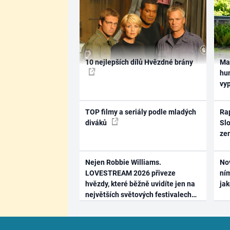
10 nejlepších dílů Hvězdné brány
Ma
hum
vy
TOP filmy a seriály podle mladých
Rap
diváků
Slo
ze
Nejen Robbie Williams.
No
LOVESTREAM 2026 přiveze
ním
hvězdy, které běžně uvidíte jen na
ja
největších světových festivalech