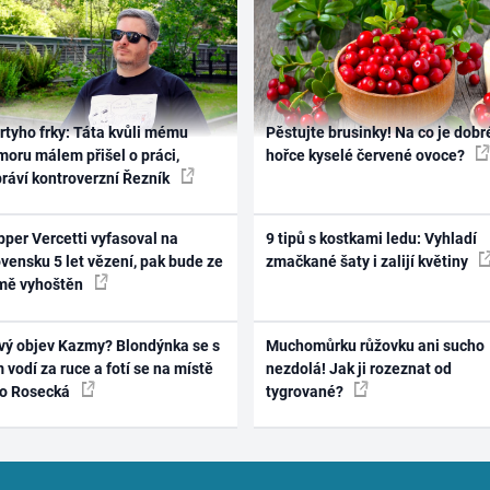
rtyho frky: Táta kvůli mému
Pěstujte brusinky! Na co je dobr
oru málem přišel o práci,
hořce kyselé červené ovoce?
práví kontroverzní Řezník
per Vercetti vyfasoval na
9 tipů s kostkami ledu: Vyhladí
vensku 5 let vězení, pak bude ze
zmačkané šaty i zalijí květiny
mě vyhoštěn
vý objev Kazmy? Blondýnka se s
Muchomůrku růžovku ani sucho
 vodí za ruce a fotí se na místě
nezdolá! Jak ji rozeznat od
ko Rosecká
tygrované?