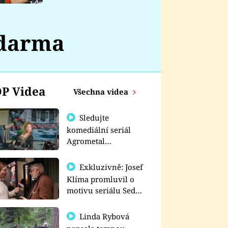
nemá
zdarma
P Videa
Všechna videa
Sledujte
komediální seriál
Agrometal
exkluzivně na
prima+
Exkluzivně: Josef
Klíma promluvil o
motivu seriálu Sedm
schodů k moci
Linda Rybová