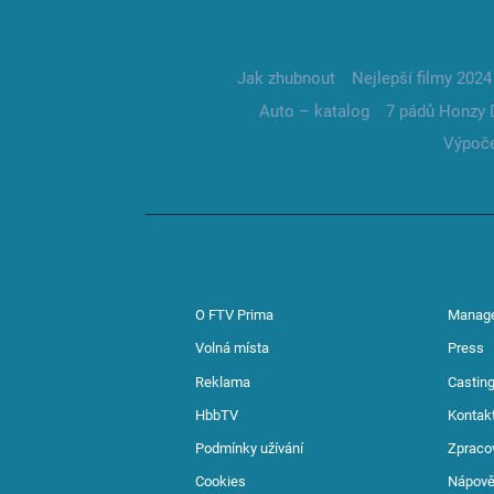
Jak zhubnout
Nejlepší filmy 2024
Auto – katalog
7 pádů Honzy 
Výpoče
O FTV Prima
Manag
Volná místa
Press
Reklama
Casting
HbbTV
Kontak
Podmínky užívání
Zpraco
Cookies
Nápov