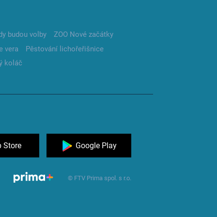
dy budou volby
ZOO Nové začátky
e vera
Pěstování lichořeřišnice
ý koláč
 Store
Google Play
© FTV Prima spol. s r.o.