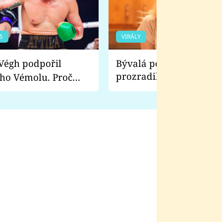
S
VIRÁLY
Bývalá pornoherečka
prozradila, co ji šokova
ho Vémolu. Proč
natáčení Euforie. Vážně
ji zápasit s ním než
bylo drsnější než hanba
 Kinclem?
filmy?