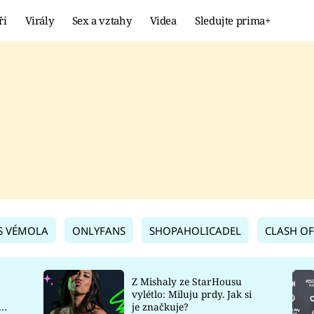
ři
Virály
Sex a vztahy
Videa
Sledujte prima+
Showbyznys
Extrém
VIRÁLY
KURIOZITY
VIDEA
KVÍZY
S VÉMOLA
ONLYFANS
SHOPAHOLICADEL
CLASH OF
Z Mishaly ze StarHousu
vylétlo: Miluju prdy. Jak si
co
je značkuje?