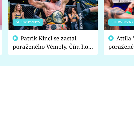
SHOWBYZNYS
SHOWBYZNY
Patrik Kincl se zastal
Attila Végh podpořil
poraženého Vémoly. Čím ho
poražené
fanoušci naštvali?
chce radě
s vítězem