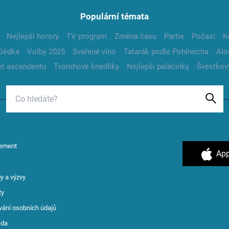
Populární témata
Nejlepší horory
TV program
Změna času
Partie
Počasí
K
Dědka
Volby 2025
Svařené víno
Tatarák podle Pohlreicha
Alo
t ascendentu
Tvarohové knedlíky
Nejlepší palačinky
Švestkov
ement
App
y a výzvy
ty
vání osobních údajů
ěda