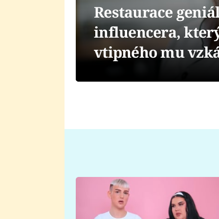
Restaurace geniá
influencera, kter
vtipného mu vzká