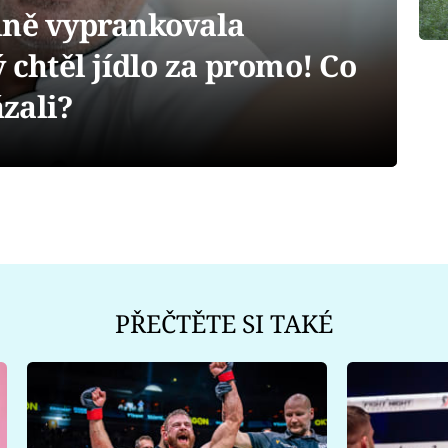
lně vyprankovala
ý chtěl jídlo za promo! Co
zali?
PŘEČTĚTE SI TAKÉ