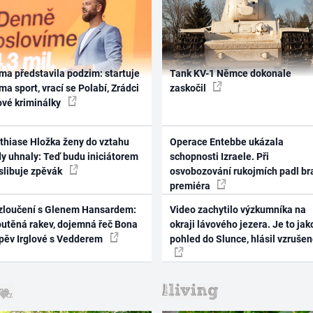
ma představila podzim: startuje
Tank KV-1 Němce dokonale
ma sport, vrací se Polabí, Zrádci
zaskočil
ové kriminálky
thiase Hložka ženy do vztahu
Operace Entebbe ukázala
dy uhnaly: Teď budu iniciátorem
schopnosti Izraele. Při
 slibuje zpěvák
osvobozování rukojmích padl br
premiéra
zloučení s Glenem Hansardem:
Video zachytilo výzkumníka na
outěná rakev, dojemná řeč Bona
okraji lávového jezera. Je to jak
zpěv Irglové s Vedderem
pohled do Slunce, hlásil vzruše