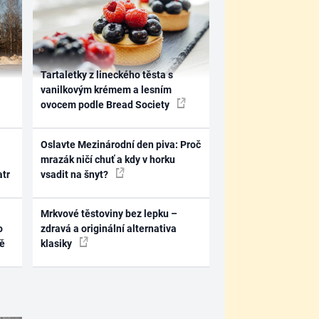
Tartaletky z lineckého těsta s
vanilkovým krémem a lesním
ovocem podle Bread Society
Oslavte Mezinárodní den piva: Proč
mrazák ničí chuť a kdy v horku
atr
vsadit na šnyt?
Mrkvové těstoviny bez lepku –
o
zdravá a originální alternativa
ně
klasiky