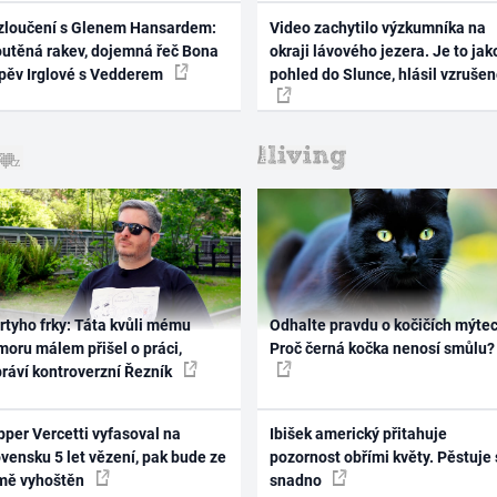
zloučení s Glenem Hansardem:
Video zachytilo výzkumníka na
outěná rakev, dojemná řeč Bona
okraji lávového jezera. Je to jak
zpěv Irglové s Vedderem
pohled do Slunce, hlásil vzruše
rtyho frky: Táta kvůli mému
Odhalte pravdu o kočičích mýtec
oru málem přišel o práci,
Proč černá kočka nenosí smůlu?
práví kontroverzní Řezník
per Vercetti vyfasoval na
Ibišek americký přitahuje
vensku 5 let vězení, pak bude ze
pozornost obřími květy. Pěstuje 
mě vyhoštěn
snadno