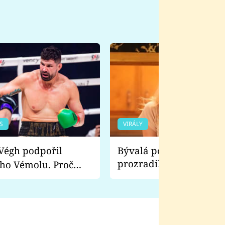
S
VIRÁLY
Bývalá pornoherečka
prozradila, co ji šokova
ho Vémolu. Proč
natáčení Euforie. Vážně
ji zápasit s ním než
bylo drsnější než hanba
 Kinclem?
filmy?