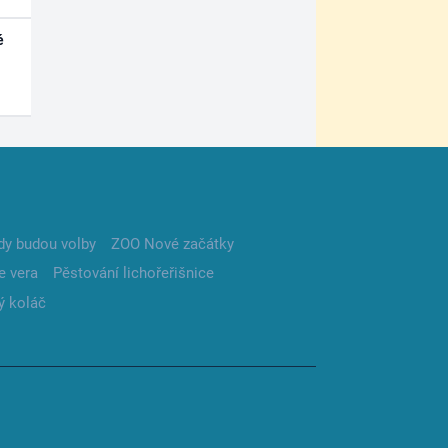
é
dy budou volby
ZOO Nové začátky
e vera
Pěstování lichořeřišnice
ý koláč