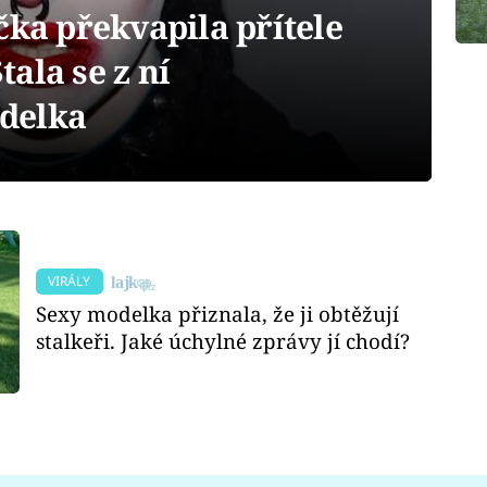
čka překvapila přítele
ala se z ní
delka
VIRÁLY
Sexy modelka přiznala, že ji obtěžují
stalkeři. Jaké úchylné zprávy jí chodí?