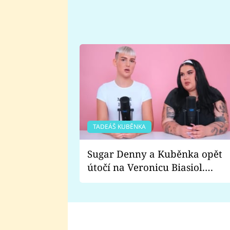
TADEÁŠ KUBĚNKA
Sugar Denny a Kuběnka opět
útočí na Veronicu Biasiol.
Proč je podle nich falešná a
lže o své nevěře?