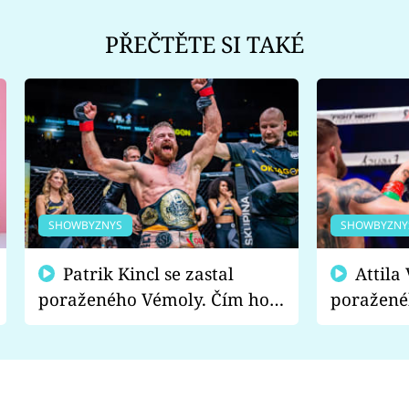
PŘEČTĚTE SI TAKÉ
SHOWBYZNYS
SHOWBYZNY
Patrik Kincl se zastal
Attila Végh podpořil
poraženého Vémoly. Čím ho
poražené
fanoušci naštvali?
chce radě
s vítězem