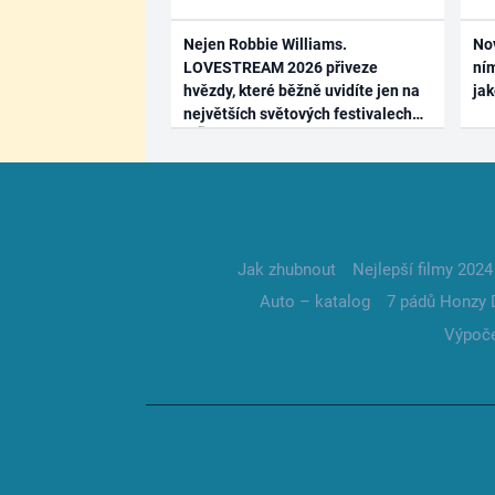
Nejen Robbie Williams.
No
LOVESTREAM 2026 přiveze
ním
hvězdy, které běžně uvidíte jen na
ja
největších světových festivalech
Jak zhubnout
Nejlepší filmy 2024
Auto – katalog
7 pádů Honzy 
Výpoče