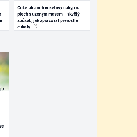
Cukeťák aneb cuketový nákyp na
o
plech s uzeným masem – skvělý
ně
způsob, jak zpracovat přerostlé
cukety
h!
se