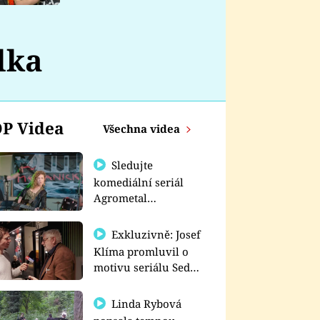
nemá
lka
P Videa
Všechna videa
Sledujte
komediální seriál
Agrometal
exkluzivně na
prima+
Exkluzivně: Josef
Klíma promluvil o
motivu seriálu Sedm
schodů k moci
Linda Rybová