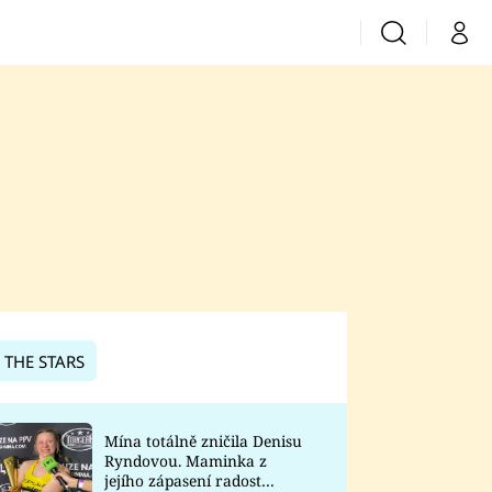
Vyhledávání
Můj 
Prima+
CNN Prima News
Prima Fresh
Prima Living
Prima Zoom
 THE STARS
Prima Lajk
Mína totálně zničila Denisu
Ryndovou. Maminka z
Sledujte nás
jejího zápasení radost