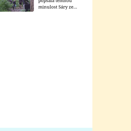
popsala temnou
minulost Sáry ze
seriálu Zákony vlka