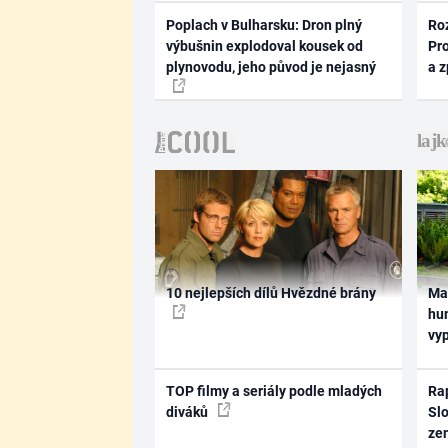
Poplach v Bulharsku: Dron plný
Ro
výbušnin explodoval kousek od
Pr
plynovodu, jeho původ je nejasný
a 
10 nejlepších dílů Hvězdné brány
Ma
hum
vy
TOP filmy a seriály podle mladých
Rap
diváků
Slo
ze