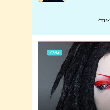
se v Plzni stalo
ŠTÍTEK
VIRÁLY