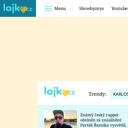
Menu
Showbyznys
Youtube
Youtuberky
Youtubeři
SHOPAHOLICADEL
FATTYPILLOW
ANNA ŠULC
FREESCOOT
SUGAR DENNY
ADAM KAJUMI
LADUŠKA
TADEÁŠ KUBĚNKA
DOMINIKA
DATEL
Trendy:
KARLO
MYSLIVCOVÁ
Známý český rapper
obviněn ze znásilnění:
Parťák Řezníka vysvětlil, 