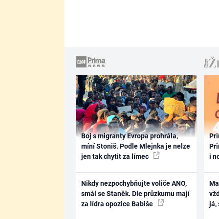
Boj s migranty Evropa prohrála,
Pri
míní Stoniš. Podle Mlejnka je nelze
Pri
jen tak chytit za límec
i n
Nikdy nezpochybňujte voliče ANO,
Ma
smál se Staněk. Dle průzkumu mají
vž
za lídra opozice Babiše
já,