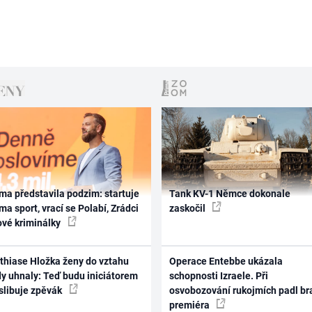
ma představila podzim: startuje
Tank KV-1 Němce dokonale
ma sport, vrací se Polabí, Zrádci
zaskočil
ové kriminálky
thiase Hložka ženy do vztahu
Operace Entebbe ukázala
dy uhnaly: Teď budu iniciátorem
schopnosti Izraele. Při
 slibuje zpěvák
osvobozování rukojmích padl br
premiéra