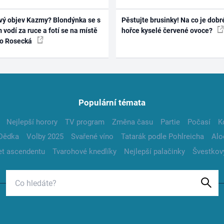
vý objev Kazmy? Blondýnka se s
Pěstujte brusinky! Na co je dobr
 vodí za ruce a fotí se na místě
hořce kyselé červené ovoce?
ko Rosecká
Populární témata
Nejlepší horory
TV program
Změna času
Partie
Počasí
K
Dědka
Volby 2025
Svařené víno
Tatarák podle Pohlreicha
Alo
t ascendentu
Tvarohové knedlíky
Nejlepší palačinky
Švestkov