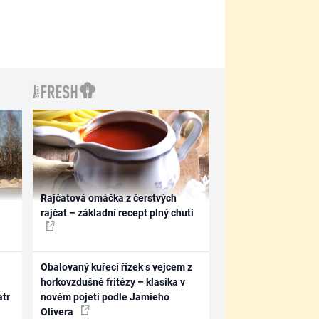
Rajčatová omáčka z čerstvých
rajčat – základní recept plný chuti
Obalovaný kuřecí řízek s vejcem z
horkovzdušné fritézy – klasika v
atr
novém pojetí podle Jamieho
Olivera