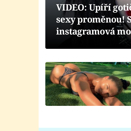
VIDEO: Upíří goti
sexy proměnou! St
instagramová mo