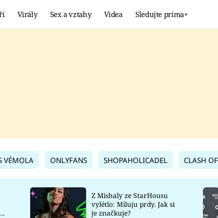
ři
Virály
Sex a vztahy
Videa
Sledujte prima+
Showbyznys
Extrém
VIRÁLY
KURIOZITY
VIDEA
KVÍZY
S VÉMOLA
ONLYFANS
SHOPAHOLICADEL
CLASH OF
Z Mishaly ze StarHousu
vylétlo: Miluju prdy. Jak si
co
je značkuje?