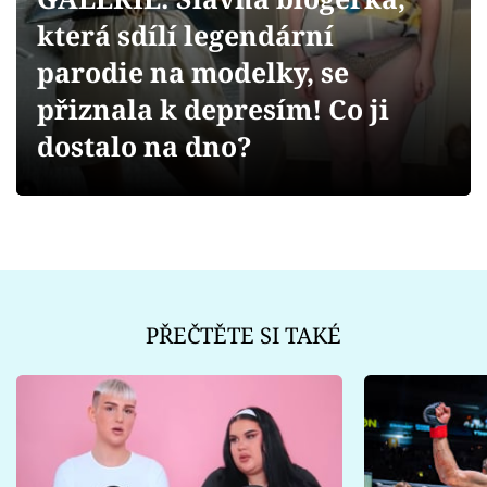
Sex a vztahy
která sdílí legendární
Videa
parodie na modelky, se
přiznala k depresím! Co ji
Sledujte prima+
dostalo na dno?
Přihlášení
Sledujte nás
PŘEČTĚTE SI TAKÉ