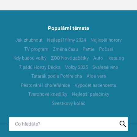
Populární témata
Jak zhubnout
Nejlepší filmy 2024
Nejlepší horory
TV program
Změna času
Partie
Počasí
Kdy budou volby
ZOO Nové začátky
Auto – katalog
7 pádů Honzy Dědka
Volby 2025
Svařené víno
Tatarák podle Pohlreicha
Aloe vera
Pěstování lichořeřišnice
Výpočet ascendentu
Tvarohové knedlíky
Nejlepší palačinky
Švestkový koláč