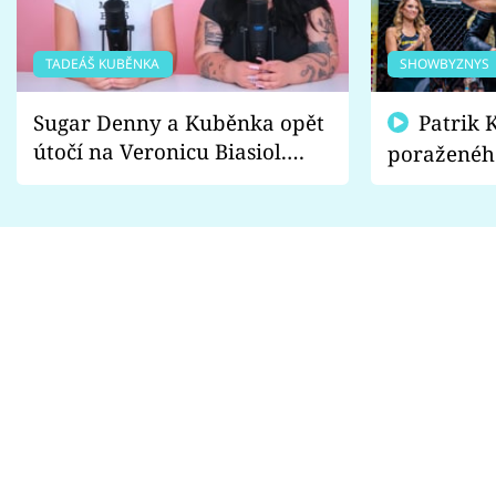
TADEÁŠ KUBĚNKA
SHOWBYZNYS
Sugar Denny a Kuběnka opět
Patrik Kincl se zastal
útočí na Veronicu Biasiol.
poraženéh
Proč je podle nich falešná a
fanoušci n
lže o své nevěře?