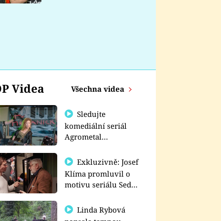
nemá
P Videa
Všechna videa
Sledujte
komediální seriál
Agrometal
exkluzivně na
prima+
Exkluzivně: Josef
Klíma promluvil o
motivu seriálu Sedm
schodů k moci
Linda Rybová