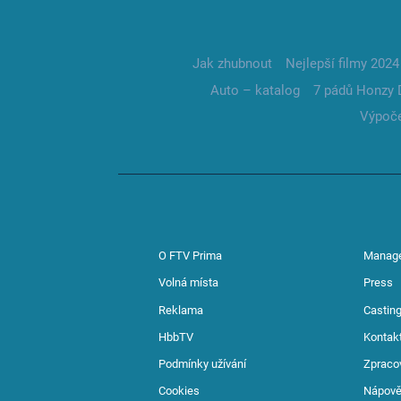
Jak zhubnout
Nejlepší filmy 2024
Auto – katalog
7 pádů Honzy 
Výpoče
O FTV Prima
Manag
Volná místa
Press
Reklama
Casting
HbbTV
Kontak
Podmínky užívání
Zpraco
Cookies
Nápov