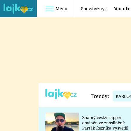
Menu
Showbyznys
Youtube
Youtuberky
Youtubeři
SHOPAHOLICADEL
FATTYPILLOW
ANNA ŠULC
FREESCOOT
SUGAR DENNY
ADAM KAJUMI
LADUŠKA
TADEÁŠ KUBĚNKA
DOMINIKA
DATEL
Trendy:
KARLO
MYSLIVCOVÁ
Známý český rapper
obviněn ze znásilnění:
Parťák Řezníka vysvětlil, 