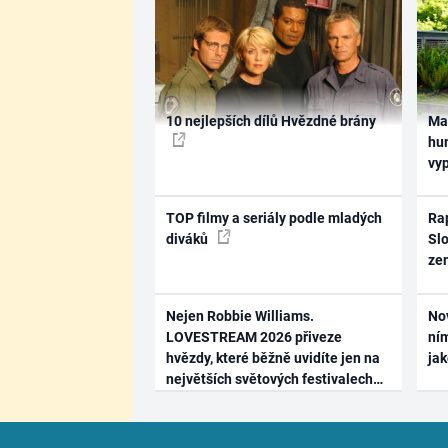
10 nejlepších dílů Hvězdné brány
Ma
hum
vy
TOP filmy a seriály podle mladých
Rap
diváků
Slo
ze
Nejen Robbie Williams.
No
LOVESTREAM 2026 přiveze
ním
hvězdy, které běžně uvidíte jen na
ja
největších světových festivalech