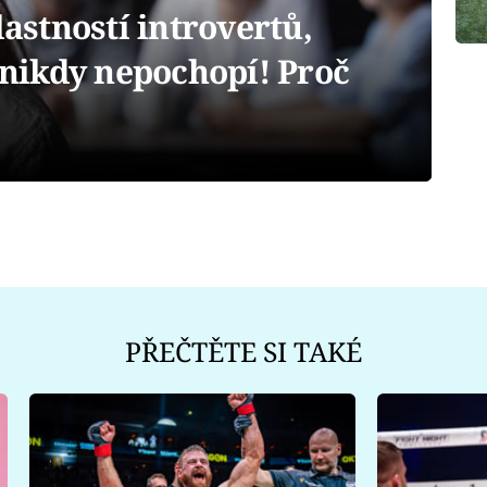
stností introvertů,
í nikdy nepochopí! Proč
PŘEČTĚTE SI TAKÉ