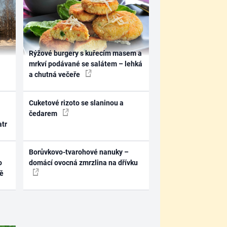
Rýžové burgery s kuřecím masem a
mrkví podávané se salátem – lehká
a chutná večeře
Cuketové rizoto se slaninou a
čedarem
atr
Borůvkovo-tvarohové nanuky –
o
domácí ovocná zmrzlina na dřívku
ně