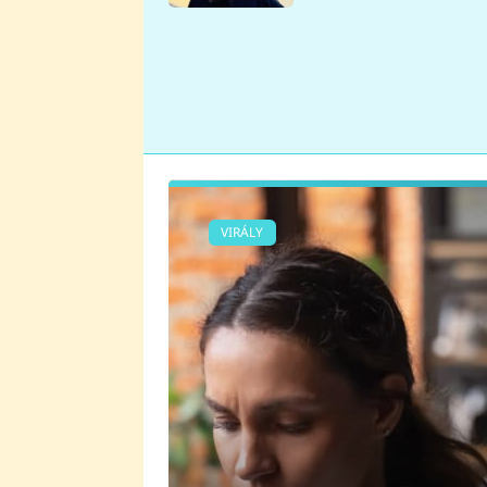
se v Plzni stalo
VIRÁLY