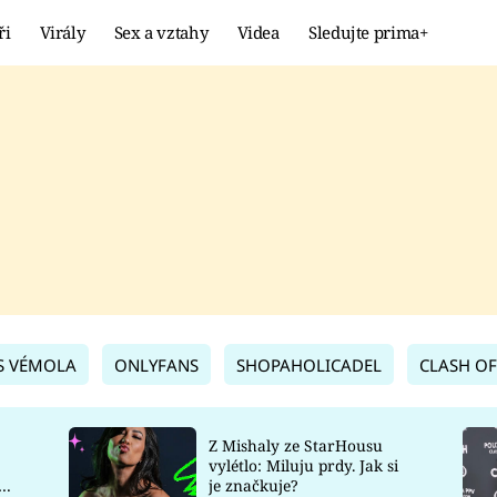
ři
Virály
Sex a vztahy
Videa
Sledujte prima+
Showbyznys
Extrém
VIRÁLY
KURIOZITY
VIDEA
KVÍZY
S VÉMOLA
ONLYFANS
SHOPAHOLICADEL
CLASH OF
Z Mishaly ze StarHousu
vylétlo: Miluju prdy. Jak si
co
je značkuje?