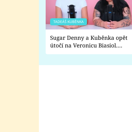
TADEÁŠ KUBĚNKA
Sugar Denny a Kuběnka opět
útočí na Veronicu Biasiol.
Proč je podle nich falešná a
lže o své nevěře?