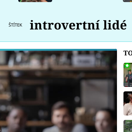
introvertní lidé
ŠTÍTEK
TO