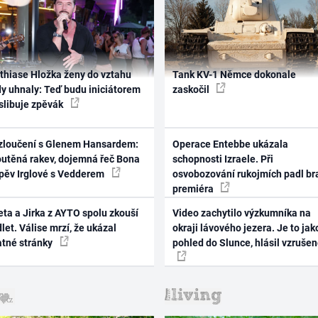
thiase Hložka ženy do vztahu
Tank KV-1 Němce dokonale
dy uhnaly: Teď budu iniciátorem
zaskočil
 slibuje zpěvák
zloučení s Glenem Hansardem:
Operace Entebbe ukázala
outěná rakev, dojemná řeč Bona
schopnosti Izraele. Při
zpěv Irglové s Vedderem
osvobozování rukojmích padl br
premiéra
ta a Jirka z AYTO spolu zkouší
Video zachytilo výzkumníka na
let. Válise mrzí, že ukázal
okraji lávového jezera. Je to jak
atné stránky
pohled do Slunce, hlásil vzruše