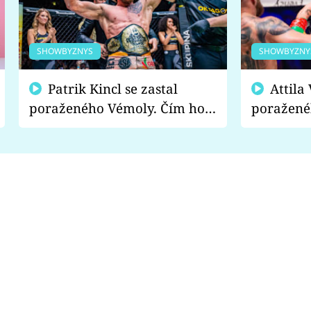
SHOWBYZNYS
SHOWBYZNY
Patrik Kincl se zastal
Attila Végh podpořil
poraženého Vémoly. Čím ho
poražené
fanoušci naštvali?
chce radě
s vítězem