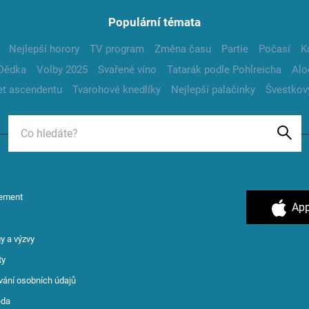
Populární témata
Nejlepší horory
TV program
Změna času
Partie
Počasí
K
Dědka
Volby 2025
Svařené víno
Tatarák podle Pohlreicha
Alo
t ascendentu
Tvarohové knedlíky
Nejlepší palačinky
Švestkov
ement
App
y a výzvy
ty
vání osobních údajů
ěda