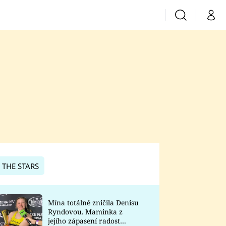
Vyhledávání
Můj 
Prima+
CNN Prima News
Prima Fresh
Prima Living
Prima Zoom
 THE STARS
Prima Lajk
Mína totálně zničila Denisu
Ryndovou. Maminka z
Sledujte nás
jejího zápasení radost