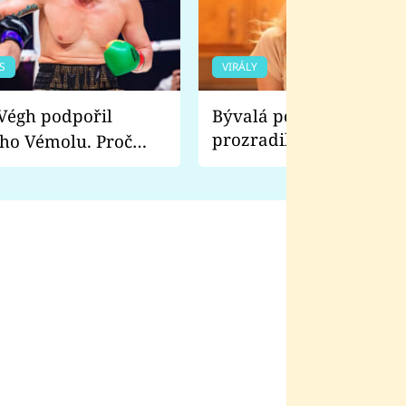
S
VIRÁLY
Bývalá pornoherečka
prozradila, co ji šokova
ho Vémolu. Proč
natáčení Euforie. Vážně
ji zápasit s ním než
bylo drsnější než hanba
 Kinclem?
filmy?