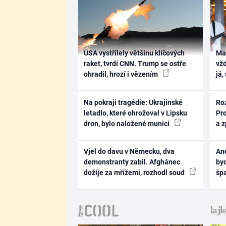
USA vystřílely většinu klíčových
Ma
raket, tvrdí CNN. Trump se ostře
vž
ohradil, hrozí i vězením
já,
Na pokraji tragédie: Ukrajinské
Ro
letadlo, které ohrožoval v Lipsku
Pr
dron, bylo naložené municí
a 
Vjel do davu v Německu, dva
Ane
demonstranty zabil. Afghánec
byd
dožije za mřížemi, rozhodl soud
šp