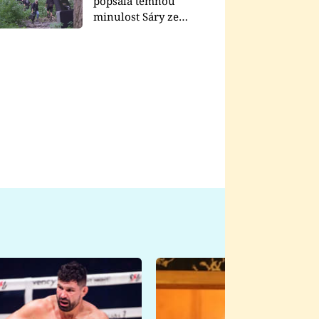
popsala temnou
minulost Sáry ze
seriálu Zákony vlka