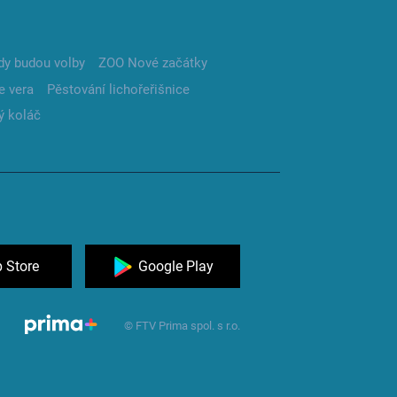
dy budou volby
ZOO Nové začátky
e vera
Pěstování lichořeřišnice
ý koláč
 Store
Google Play
© FTV Prima spol. s r.o.