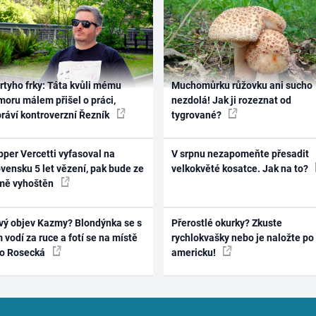
rtyho frky: Táta kvůli mému
Muchomůrku růžovku ani sucho
oru málem přišel o práci,
nezdolá! Jak ji rozeznat od
práví kontroverzní Řezník
tygrované?
per Vercetti vyfasoval na
V srpnu nezapomeňte přesadit
vensku 5 let vězení, pak bude ze
velkokvěté kosatce. Jak na to?
mě vyhoštěn
vý objev Kazmy? Blondýnka se s
Přerostlé okurky? Zkuste
 vodí za ruce a fotí se na místě
rychlokvašky nebo je naložte po
ko Rosecká
americku!