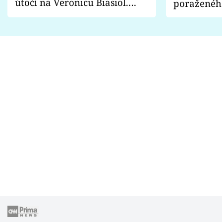
útočí na Veronicu Biasiol.
poraženéh
Proč je podle nich falešná a
fanoušci n
lže o své nevěře?