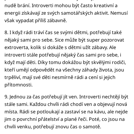
nudě brání. Introverti mohou být často kreativní a
energii získávají ze svých samotářských aktivit. Nemusí
však vypadat příliš zábavně.
8. I když rádi tráví čas se svými dětmi, potřebují také
nějaký sami pro sebe. Sice může být super pozorovat
extroverta, kolik si dokáže s dětmi užít zábavy. Ale
introverti stále potřebují nějaký čas sami pro sebe, i
když mají děti. Díky tomu dokážou být skvělými rodiči,
kteří umějí odpovědět na všechny záhady života, jsou
trpěliví, mají své děti nesmírně rádi a cení si jejich
přítomnosti.
9. Jednou za čas potřebují jít ven. Introverti nechtějí být
stále sami. Každou chvíli rádi chodí ven a objevují nová
místa. Rádi se potloukají a zastaví se na kávu, ale nejde
jim o povrchní přátelství a plané řeči. Poté, co jsou na
chvíli venku, potřebují znovu čas o samotě.