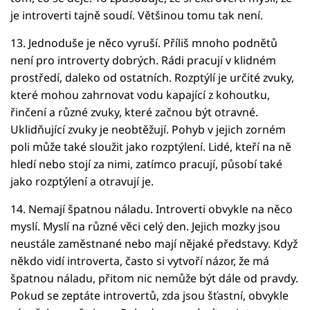
je introverti tajně soudí. Většinou tomu tak není.
13. Jednoduše je něco vyruší. Příliš mnoho podnětů
není pro introverty dobrých. Rádi pracují v klidném
prostředí, daleko od ostatních. Rozptýlí je určité zvuky,
které mohou zahrnovat vodu kapající z kohoutku,
řinčení a různé zvuky, které začnou být otravné.
Uklidňující zvuky je neobtěžují. Pohyb v jejich zorném
poli může také sloužit jako rozptýlení. Lidé, kteří na ně
hledí nebo stojí za nimi, zatímco pracují, působí také
jako rozptýlení a otravují je.
14. Nemají špatnou náladu. Introverti obvykle na něco
myslí. Myslí na různé věci celý den. Jejich mozky jsou
neustále zaměstnané nebo mají nějaké představy. Když
někdo vidí introverta, často si vytvoří názor, že má
špatnou náladu, přitom nic nemůže být dále od pravdy.
Pokud se zeptáte introvertů, zda jsou šťastní, obvykle