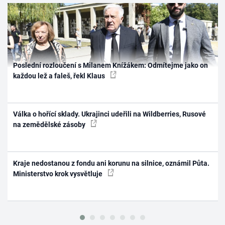
Poslední rozloučení s Milanem Knížákem: Odmítejme jako on
každou lež a faleš, řekl Klaus
Válka o hořící sklady. Ukrajinci udeřili na Wildberries, Rusové
na zemědělské zásoby
Kraje nedostanou z fondu ani korunu na silnice, oznámil Půta.
Ministerstvo krok vysvětluje