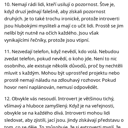
10. Nemají rádi lidi, kteří usilují o pozornost. Štve je,
když druzí jednají falešně, aby získali pozornost
druhých. Je to také trochu ironické, protože introverti
jsou hlubokými mysliteli a mají co učit lidi. Prostě se jim
nelíbí být nutně na očích každého. Jsou však
vynikajícími řečníky, protože jsou vtipní.
11. Nezvedají telefon, když nevědí, kdo volá. Nebudou
zvedat telefon, pokud nevědí, o koho jde. Není to nic
osobního, ale existuje několik důvodů, proč by nechtěli
mluvit s každým. Mohou být uprostřed projektu nebo
prostě nemají náladu na zdlouhavý rozhovor. Pokud
hovor není naplánován, nemusí odpovědět.
12. Obvykle vás nesoudí. Introvert je většinou tichý,
všímavý a hluboce zamyšlený. Když je na veřejnosti,
obvykle se na každého dívá. Introverti mohou lidi
sledovat, aby zjistili, jací jsou. Jindy získávají představu o
tom, co se děje. To způsobuje, že si extroverti myslí, že