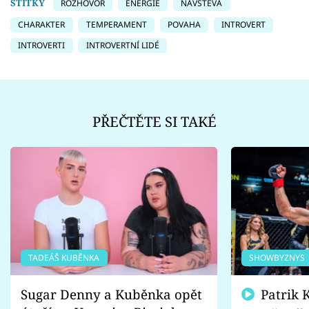
ŠTÍTKY
ROZHOVOR
ENERGIE
NÁVŠTĚVA
CHARAKTER
TEMPERAMENT
POVAHA
INTROVERT
INTROVERTI
INTROVERTNÍ LIDÉ
PŘEČTĚTE SI TAKÉ
TADEÁŠ KUBĚNKA
SHOWBYZNYS
Sugar Denny a Kuběnka opět
Patrik Kincl se zastal