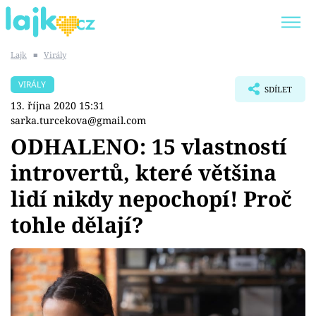
Lajk
■
Virály
Trendy:
KARLOS VÉMOLA
ONLYFANS
VIRÁLY
SDÍLET
SHOPAHOLICADEL
CLASH OF THE STARS
13. října 2020 15:31
sarka.turcekova@gmail.com
ODHALENO: 15 vlastností
introvertů, které většina
Témata
lidí nikdy nepochopí! Proč
Showbyznys
tohle dělají?
Youtubeři
Virály