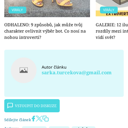
VIRÁLY
VIRÁLY
ODHALENO: 9 způsobů, jak může tvůj
GALERIE: 12 ilu
charakter ovlivnit výběr bot. Co nosí na
rozdíly mezi int
nohou introverti?
vidí svět?
Autor článku
sarka.turcekova@gmail.com
VSTOUPIT DO DISKUZE
Sdílejte článek