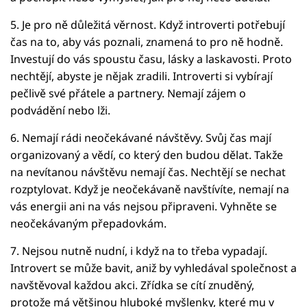
5. Je pro ně důležitá věrnost. Když introverti potřebují
čas na to, aby vás poznali, znamená to pro ně hodně.
Investují do vás spoustu času, lásky a laskavosti. Proto
nechtějí, abyste je nějak zradili. Introverti si vybírají
pečlivě své přátele a partnery. Nemají zájem o
podvádění nebo lži.
6. Nemají rádi neočekávané návštěvy. Svůj čas mají
organizovaný a vědí, co který den budou dělat. Takže
na nevítanou návštěvu nemají čas. Nechtějí se nechat
rozptylovat. Když je neočekávaně navštívíte, nemají na
vás energii ani na vás nejsou připraveni. Vyhněte se
neočekávaným přepadovkám.
7. Nejsou nutně nudní, i když na to třeba vypadají.
Introvert se může bavit, aniž by vyhledával společnost a
navštěvoval každou akci. Zřídka se cítí znuděný,
protože má většinou hluboké myšlenky, které mu v