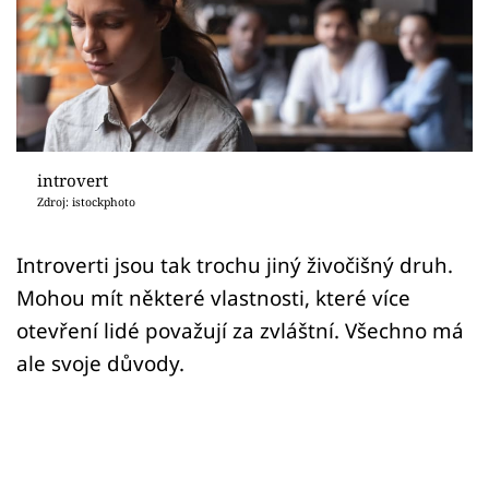
Sex a vztahy
Videa
Sledujte prima+
Přihlášení
introvert
Zdroj: istockphoto
Sledujte nás
Introverti jsou tak trochu jiný živočišný druh.
Mohou mít některé vlastnosti, které více
otevření lidé považují za zvláštní. Všechno má
ale svoje důvody.