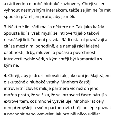
a rádi vedou dlouhé hluboké rozhovory. Chtějí se jen
vyhnout nesmyslným interakcím, takže se jim nelíbí mít
spoustu přátel jen proto, aby je měli.
3. Některé lidi rádi mají a některé ne. Tak jako každý.
Spousta lidí si však myslí, že introverti jako takoví
nesnášejí lidi. To není pravda. Rádi ostatní poznávají a
cítí se mezi nimi pohodlně, ale nemají rádi falešné
osobnosti, drby, mluvení o počasí a povrchnost.
Introverti rychle vědí, s kým chtějí být kamarádi a s
kým ne.
4. Chtějí, aby je druzí milovali tak, jako oni je. Mají zájem
o skutečné a hluboké vztahy. Mnohem častěji
introvertní člověk miluje partnera víc než on jeho,
možná proto, že se říká, že se introverti často párují s
extrovertem, což mnohé vysvětluje. Mnohokrát celý
den přemýšlejí o svém partnerovi, chtějí ho lépe poznat
a pochopit nebo vymyslet, jak pro něj něco udělat.