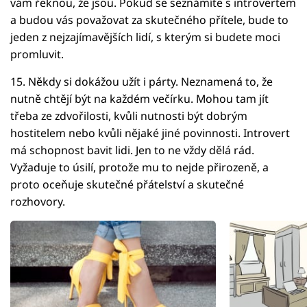
vám řeknou, že jsou. Pokud se seznámíte s introvertem
a budou vás považovat za skutečného přítele, bude to
jeden z nejzajímavějších lidí, s kterým si budete moci
promluvit.
15. Někdy si dokážou užít i párty. Neznamená to, že
nutně chtějí být na každém večírku. Mohou tam jít
třeba ze zdvořilosti, kvůli nutnosti být dobrým
hostitelem nebo kvůli nějaké jiné povinnosti. Introvert
má schopnost bavit lidi. Jen to ne vždy dělá rád.
Vyžaduje to úsilí, protože mu to nejde přirozeně, a
proto oceňuje skutečné přátelství a skutečné
rozhovory.