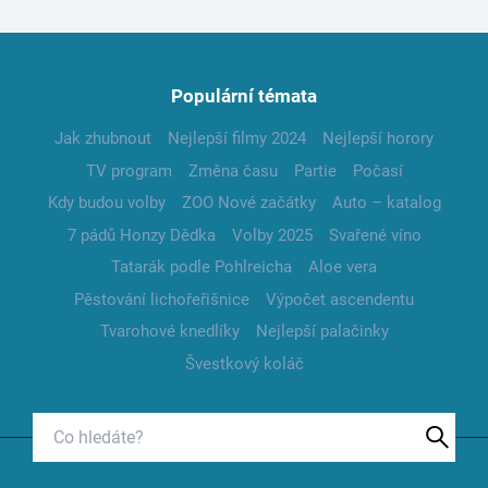
Populární témata
Jak zhubnout
Nejlepší filmy 2024
Nejlepší horory
TV program
Změna času
Partie
Počasí
Kdy budou volby
ZOO Nové začátky
Auto – katalog
7 pádů Honzy Dědka
Volby 2025
Svařené víno
Tatarák podle Pohlreicha
Aloe vera
Pěstování lichořeřišnice
Výpočet ascendentu
Tvarohové knedlíky
Nejlepší palačinky
Švestkový koláč