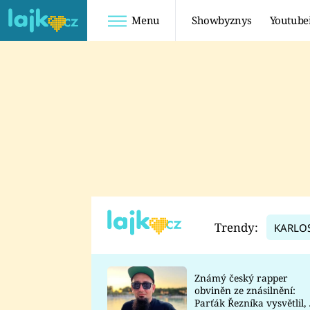
Menu
Showbyznys
Youtube
Youtuberky
Youtubeři
SHOPAHOLICADEL
FATTYPILLOW
ANNA ŠULC
FREESCOOT
SUGAR DENNY
ADAM KAJUMI
LADUŠKA
TADEÁŠ KUBĚNKA
DOMINIKA
DATEL
Trendy:
KARLO
MYSLIVCOVÁ
Známý český rapper
obviněn ze znásilnění:
Parťák Řezníka vysvětlil, 