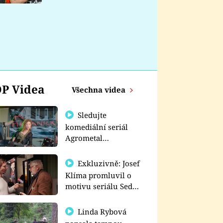
nemá
P Videa
Všechna videa
Sledujte
komediální seriál
Agrometal
exkluzivně na
prima+
Exkluzivně: Josef
Klíma promluvil o
motivu seriálu Sedm
schodů k moci
Linda Rybová