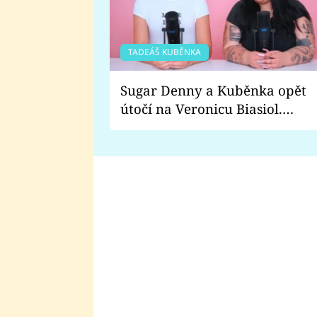
TADEÁŠ KUBĚNKA
Sugar Denny a Kuběnka opět
útočí na Veronicu Biasiol.
Proč je podle nich falešná a
lže o své nevěře?