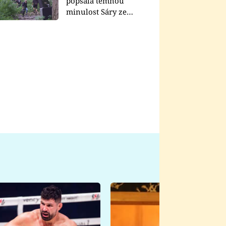
popsala temnou
minulost Sáry ze
seriálu Zákony vlka