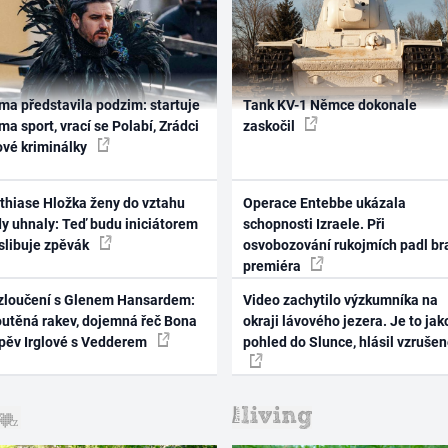
ma představila podzim: startuje
Tank KV-1 Němce dokonale
ma sport, vrací se Polabí, Zrádci
zaskočil
ové kriminálky
thiase Hložka ženy do vztahu
Operace Entebbe ukázala
dy uhnaly: Teď budu iniciátorem
schopnosti Izraele. Při
 slibuje zpěvák
osvobozování rukojmích padl br
premiéra
zloučení s Glenem Hansardem:
Video zachytilo výzkumníka na
outěná rakev, dojemná řeč Bona
okraji lávového jezera. Je to jak
zpěv Irglové s Vedderem
pohled do Slunce, hlásil vzruše