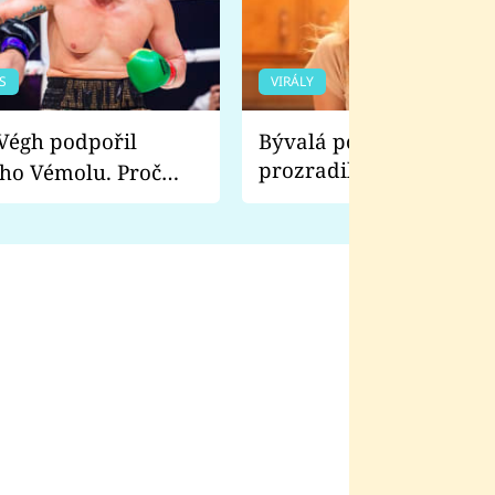
S
VIRÁLY
Bývalá pornoherečka
prozradila, co ji šokova
ho Vémolu. Proč
natáčení Euforie. Vážně
ji zápasit s ním než
bylo drsnější než hanba
 Kinclem?
filmy?