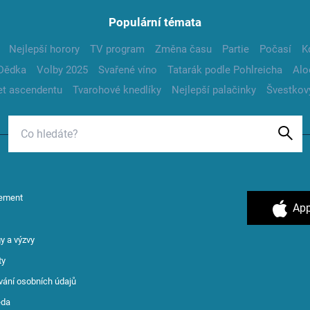
Populární témata
Nejlepší horory
TV program
Změna času
Partie
Počasí
K
Dědka
Volby 2025
Svařené víno
Tatarák podle Pohlreicha
Alo
t ascendentu
Tvarohové knedlíky
Nejlepší palačinky
Švestkov
ement
App
y a výzvy
ty
vání osobních údajů
ěda