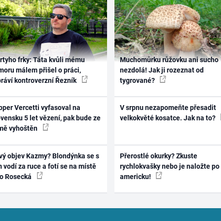
rtyho frky: Táta kvůli mému
Muchomůrku růžovku ani sucho
oru málem přišel o práci,
nezdolá! Jak ji rozeznat od
práví kontroverzní Řezník
tygrované?
per Vercetti vyfasoval na
V srpnu nezapomeňte přesadit
vensku 5 let vězení, pak bude ze
velkokvěté kosatce. Jak na to?
mě vyhoštěn
vý objev Kazmy? Blondýnka se s
Přerostlé okurky? Zkuste
 vodí za ruce a fotí se na místě
rychlokvašky nebo je naložte po
ko Rosecká
americku!