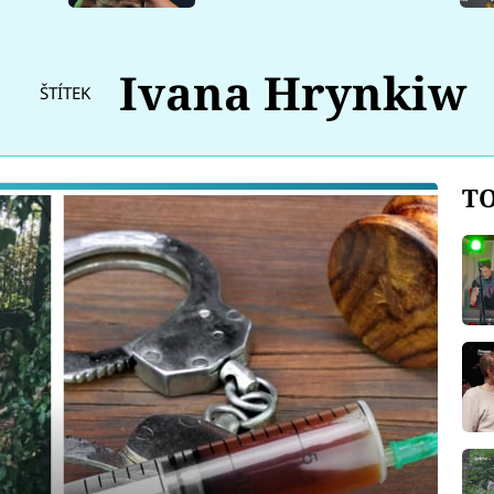
Ivana Hrynkiw
ŠTÍTEK
TO