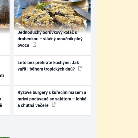
Jednoduchý borůvkový koláč s
drobenkou – vláčný moučník plný
ovoce
Léto bez přehřáté kuchyně. Jak
vařit i během tropických dnů?
atr
Rýžové burgery s kuřecím masem a
o
mrkví podávané se salátem – lehká
ně
a chutná večeře