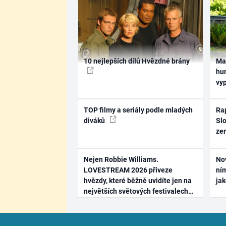
10 nejlepších dílů Hvězdné brány
Ma
hum
vy
TOP filmy a seriály podle mladých
Rap
diváků
Slo
ze
Nejen Robbie Williams.
No
LOVESTREAM 2026 přiveze
ním
hvězdy, které běžně uvidíte jen na
ja
největších světových festivalech