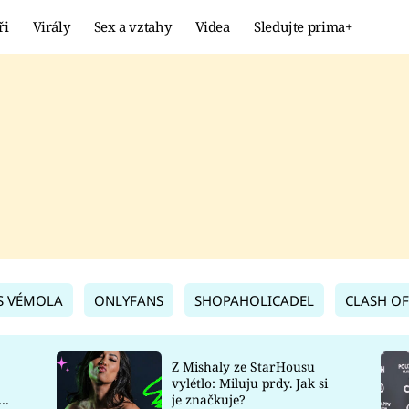
ři
Virály
Sex a vztahy
Videa
Sledujte prima+
Showbyznys
Extrém
VIRÁLY
KURIOZITY
VIDEA
KVÍZY
S VÉMOLA
ONLYFANS
SHOPAHOLICADEL
CLASH OF
Z Mishaly ze StarHousu
vylétlo: Miluju prdy. Jak si
co
je značkuje?