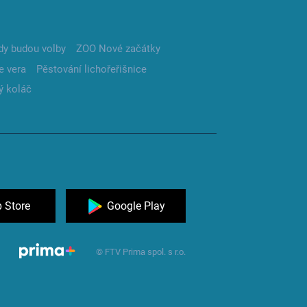
dy budou volby
ZOO Nové začátky
e vera
Pěstování lichořeřišnice
ý koláč
 Store
Google Play
© FTV Prima spol. s r.o.