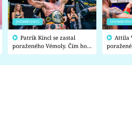
SHOWBYZNYS
SHOWBYZNY
Patrik Kincl se zastal
Attila Végh podpořil
poraženého Vémoly. Čím ho
poražené
fanoušci naštvali?
chce radě
s vítězem