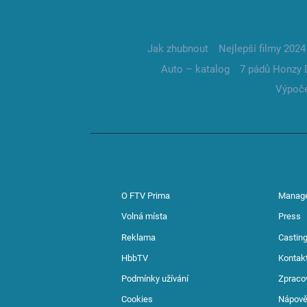
Jak zhubnout
Nejlepší filmy 2024
Auto – katalog
7 pádů Honzy 
Výpoče
O FTV Prima
Manag
Volná místa
Press
Reklama
Casting
HbbTV
Kontak
Podmínky užívání
Zpraco
Cookies
Nápov