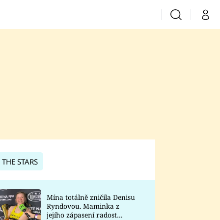
Vyhledávání
Můj 
Prima+
CNN Prima News
Prima Fresh
Prima Living
Prima Zoom
 THE STARS
Prima Lajk
Mína totálně zničila Denisu
Ryndovou. Maminka z
Sledujte nás
jejího zápasení radost