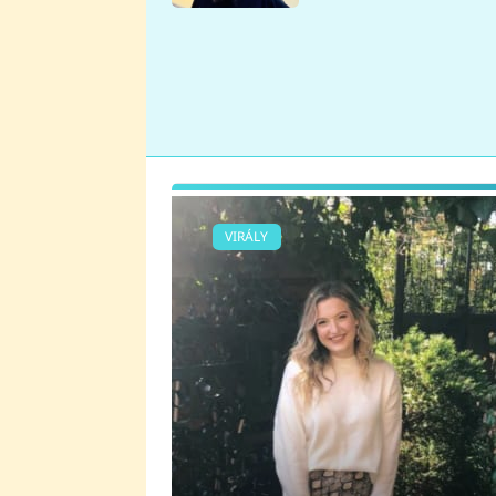
se v Plzni stalo
VIRÁLY