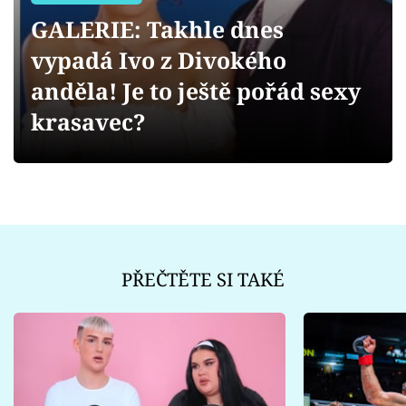
Sex a vztahy
GALERIE: Takhle dnes
Videa
vypadá Ivo z Divokého
anděla! Je to ještě pořád sexy
Sledujte prima+
krasavec?
Přihlášení
Sledujte nás
PŘEČTĚTE SI TAKÉ