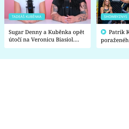
TADEÁŠ KUBĚNKA
SHOWBYZNYS
Sugar Denny a Kuběnka opět
Patrik Kincl se zastal
útočí na Veronicu Biasiol.
poraženéh
Proč je podle nich falešná a
fanoušci n
lže o své nevěře?