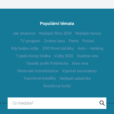
Populární témata
Jak zhubnout
Nejlepší filmy 2024
Nejlepší horory
TV program
Změna času
Partie
Počasí
Kdy budou volby
ZOO Nové začátky
Auto – katalog
7 pádů Honzy Dědka
Volby 2025
Svařené víno
Tatarák podle Pohlreicha
Aloe vera
Pěstování lichořeřišnice
Výpočet ascendentu
Tvarohové knedlíky
Nejlepší palačinky
Švestkový koláč