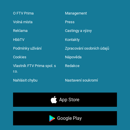
O FTV Prima
Management
Volná místa
Press
Reklama
Castingy a výzvy
HbbTV
Kontakty
Podmínky užívání
Zpracování osobních údajů
Cookies
Nápověda
Vlastník FTV Prima spol. s
Redakce
r.o.
Nahlásit chybu
Nastavení soukromí
App Store
Google Play