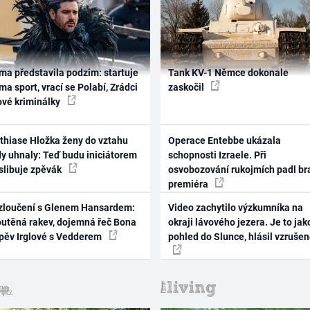
ma představila podzim: startuje
Tank KV-1 Němce dokonale
ma sport, vrací se Polabí, Zrádci
zaskočil
ové kriminálky
thiase Hložka ženy do vztahu
Operace Entebbe ukázala
dy uhnaly: Teď budu iniciátorem
schopnosti Izraele. Při
 slibuje zpěvák
osvobozování rukojmích padl br
premiéra
zloučení s Glenem Hansardem:
Video zachytilo výzkumníka na
outěná rakev, dojemná řeč Bona
okraji lávového jezera. Je to jak
zpěv Irglové s Vedderem
pohled do Slunce, hlásil vzruše