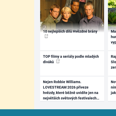
10 nejlepších dílů Hvězdné brány
Ma
hum
vy
TOP filmy a seriály podle mladých
Rap
diváků
Slo
ze
Nejen Robbie Williams.
No
LOVESTREAM 2026 přiveze
ním
hvězdy, které běžně uvidíte jen na
ja
největších světových festivalech