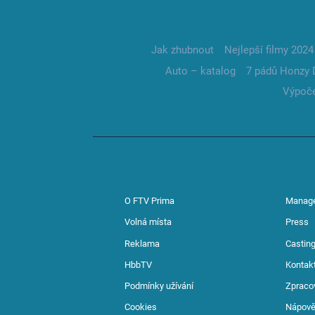
Jak zhubnout
Nejlepší filmy 2024
Auto – katalog
7 pádů Honzy 
Výpoče
O FTV Prima
Manag
Volná místa
Press
Reklama
Casting
HbbTV
Kontak
Podmínky užívání
Zpraco
Cookies
Nápov