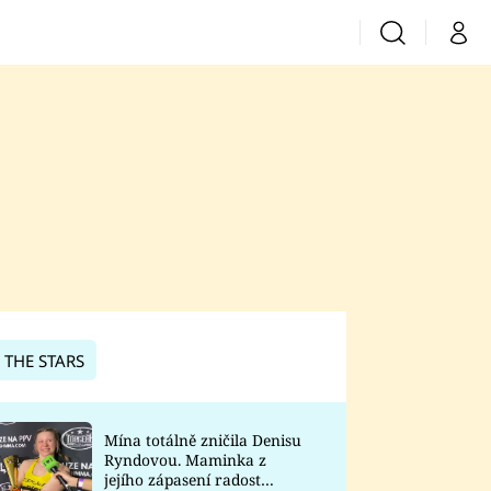
Vyhledávání
Můj 
Prima+
CNN Prima News
Prima Fresh
Prima Living
Prima Zoom
 THE STARS
Prima Lajk
Mína totálně zničila Denisu
Ryndovou. Maminka z
Sledujte nás
jejího zápasení radost