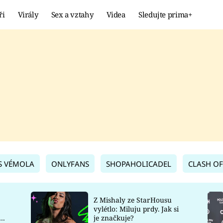
ři
Virály
Sex a vztahy
Videa
Sledujte prima+
Showbyznys
Extrém
VIRÁLY
KURIOZITY
VIDEA
KVÍZY
S VÉMOLA
ONLYFANS
SHOPAHOLICADEL
CLASH OF
Z Mishaly ze StarHousu
vylétlo: Miluju prdy. Jak si
co
je značkuje?