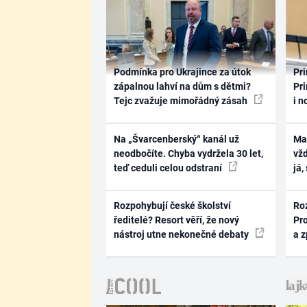
Podmínka pro Ukrajince za útok
Pri
zápalnou lahví na dům s dětmi?
Pri
Tejc zvažuje mimořádný zásah
i n
Na „Švarcenberský“ kanál už
Ma
neodbočíte. Chyba vydržela 30 let,
vž
teď ceduli celou odstraní
já,
Rozpohybují české školství
Ro
ředitelé? Resort věří, že nový
Pr
nástroj utne nekonečné debaty
a 