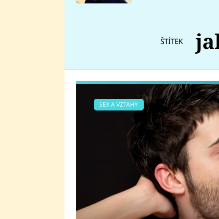
se v Plzni stalo
ja
ŠTÍTEK
SEX A VZTAHY