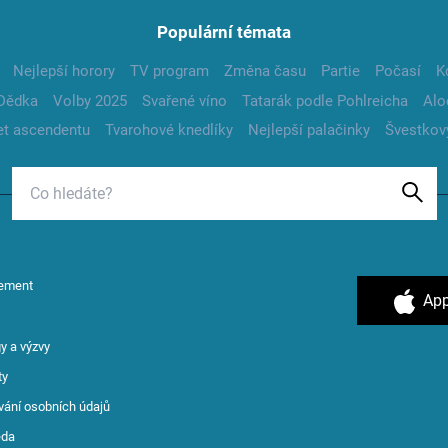
Populární témata
Nejlepší horory
TV program
Změna času
Partie
Počasí
K
Dědka
Volby 2025
Svařené víno
Tatarák podle Pohlreicha
Alo
t ascendentu
Tvarohové knedlíky
Nejlepší palačinky
Švestkov
ement
App
y a výzvy
ty
vání osobních údajů
ěda