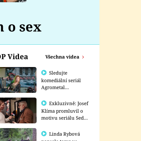
nemá
n o sex
P Videa
Všechna videa
Sledujte
komediální seriál
Agrometal
exkluzivně na
prima+
Exkluzivně: Josef
Klíma promluvil o
motivu seriálu Sedm
schodů k moci
Linda Rybová