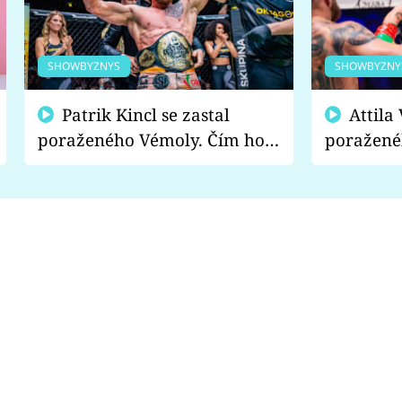
SHOWBYZNYS
SHOWBYZNY
Patrik Kincl se zastal
Attila Végh podpořil
poraženého Vémoly. Čím ho
poražené
fanoušci naštvali?
chce radě
s vítězem