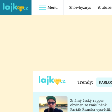
Menu
Showbyznys
Youtube
Youtuberky
Youtubeři
SHOPAHOLICADEL
FATTYPILLOW
ANNA ŠULC
FREESCOOT
SUGAR DENNY
ADAM KAJUMI
LADUŠKA
TADEÁŠ KUBĚNKA
DOMINIKA
DATEL
Trendy:
KARLO
MYSLIVCOVÁ
Známý český rapper
obviněn ze znásilnění:
Parťák Řezníka vysvětlil, 