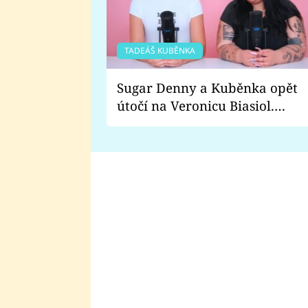
TADEÁŠ KUBĚNKA
Sugar Denny a Kuběnka opět
útočí na Veronicu Biasiol.
Proč je podle nich falešná a
lže o své nevěře?