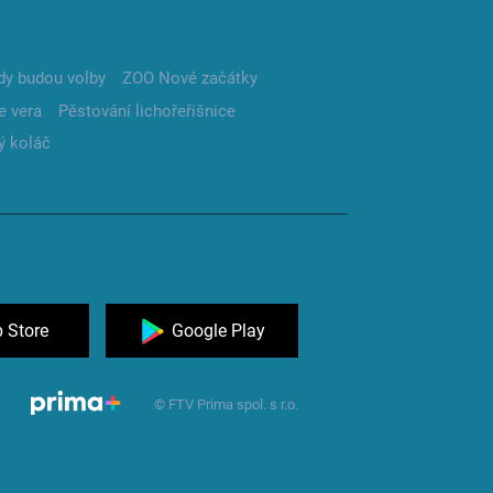
dy budou volby
ZOO Nové začátky
e vera
Pěstování lichořeřišnice
ý koláč
 Store
Google Play
© FTV Prima spol. s r.o.