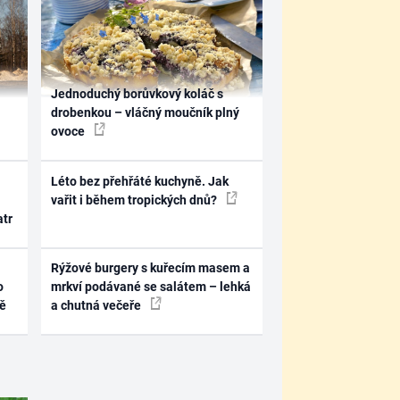
Jednoduchý borůvkový koláč s
drobenkou – vláčný moučník plný
ovoce
Léto bez přehřáté kuchyně. Jak
vařit i během tropických dnů?
atr
Rýžové burgery s kuřecím masem a
o
mrkví podávané se salátem – lehká
ně
a chutná večeře