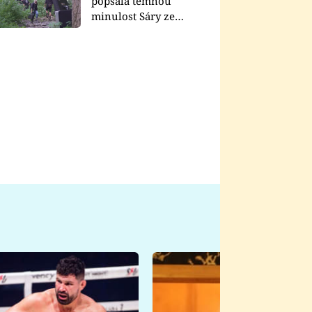
popsala temnou
minulost Sáry ze
seriálu Zákony vlka