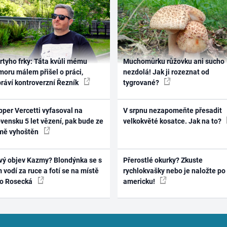
rtyho frky: Táta kvůli mému
Muchomůrku růžovku ani sucho
oru málem přišel o práci,
nezdolá! Jak ji rozeznat od
práví kontroverzní Řezník
tygrované?
per Vercetti vyfasoval na
V srpnu nezapomeňte přesadit
vensku 5 let vězení, pak bude ze
velkokvěté kosatce. Jak na to?
mě vyhoštěn
vý objev Kazmy? Blondýnka se s
Přerostlé okurky? Zkuste
 vodí za ruce a fotí se na místě
rychlokvašky nebo je naložte po
ko Rosecká
americku!