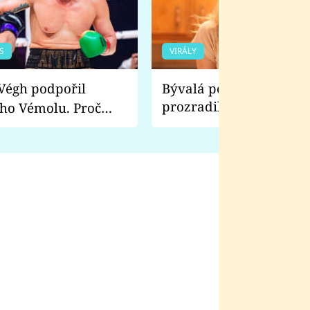
S
VIRÁLY
Bývalá pornoherečka
prozradila, co ji šokova
ho Vémolu. Proč
natáčení Euforie. Vážně
ji zápasit s ním než
bylo drsnější než hanba
 Kinclem?
filmy?