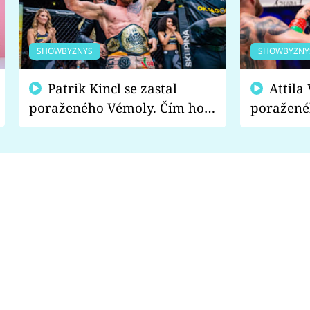
SHOWBYZNYS
SHOWBYZNY
Patrik Kincl se zastal
Attila Végh podpořil
poraženého Vémoly. Čím ho
poražené
fanoušci naštvali?
chce radě
s vítězem