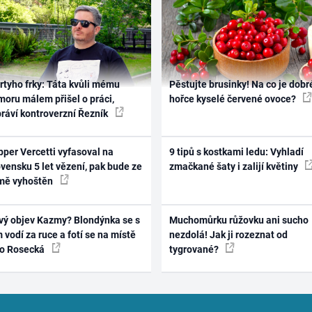
rtyho frky: Táta kvůli mému
Pěstujte brusinky! Na co je dobr
oru málem přišel o práci,
hořce kyselé červené ovoce?
práví kontroverzní Řezník
per Vercetti vyfasoval na
9 tipů s kostkami ledu: Vyhladí
vensku 5 let vězení, pak bude ze
zmačkané šaty i zalijí květiny
mě vyhoštěn
vý objev Kazmy? Blondýnka se s
Muchomůrku růžovku ani sucho
 vodí za ruce a fotí se na místě
nezdolá! Jak ji rozeznat od
ko Rosecká
tygrované?