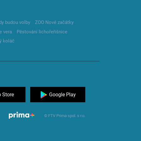
dy budou volby
ZOO Nové začátky
e vera
Pěstování lichořeřišnice
ý koláč
 Store
Google Play
© FTV Prima spol. s r.o.