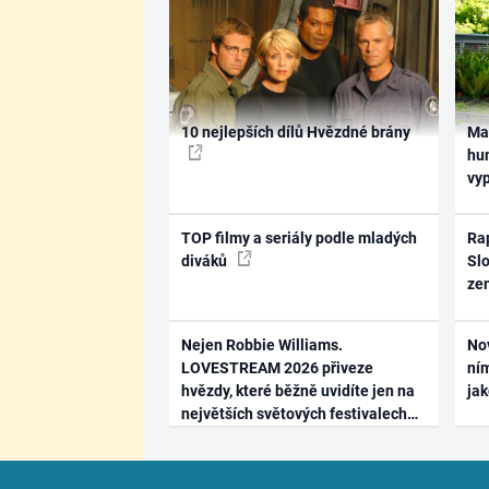
10 nejlepších dílů Hvězdné brány
Ma
hum
vy
TOP filmy a seriály podle mladých
Rap
diváků
Slo
ze
Nejen Robbie Williams.
No
LOVESTREAM 2026 přiveze
ním
hvězdy, které běžně uvidíte jen na
ja
největších světových festivalech