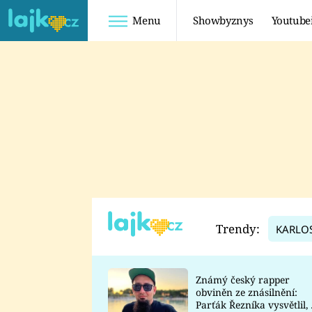
Menu
Showbyznys
Youtube
Youtuberky
Youtubeři
SHOPAHOLICADEL
FATTYPILLOW
ANNA ŠULC
FREESCOOT
SUGAR DENNY
ADAM KAJUMI
LADUŠKA
TADEÁŠ KUBĚNKA
DOMINIKA
DATEL
Trendy:
KARLO
MYSLIVCOVÁ
Známý český rapper
obviněn ze znásilnění:
Parťák Řezníka vysvětlil, 