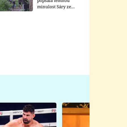
popsala temnou
minulost Sáry ze
seriálu Zákony vlka