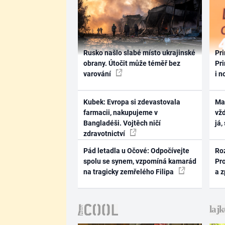
Rusko našlo slabé místo ukrajinské
Pri
obrany. Útočit může téměř bez
Pri
varování
i n
Kubek: Evropa si zdevastovala
Ma
farmacii, nakupujeme v
vž
Bangladéši. Vojtěch ničí
já,
zdravotnictví
Pád letadla u Očové: Odpočívejte
Ro
spolu se synem, vzpomíná kamarád
Pr
na tragicky zemřelého Filipa
a 