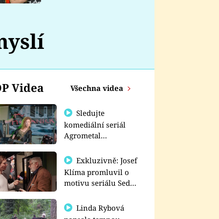
nemá
myslí
P Videa
Všechna videa
Sledujte
komediální seriál
Agrometal
exkluzivně na
prima+
Exkluzivně: Josef
Klíma promluvil o
motivu seriálu Sedm
schodů k moci
Linda Rybová