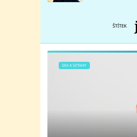
se v Plzni stalo
ŠTÍTEK
SEX A VZTAHY