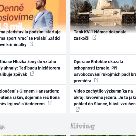
ma představila podzim: startuje
Tank KV-1 Němce dokonale
ma sport, vrací se Polabí, Zrádci
zaskočil
ové kriminálky
thiase Hložka ženy do vztahu
Operace Entebbe ukázala
dy uhnaly: Teď budu iniciátorem
schopnosti Izraele. Při
 slibuje zpěvák
osvobozování rukojmích padl br
premiéra
zloučení s Glenem Hansardem:
Video zachytilo výzkumníka na
outěná rakev, dojemná řeč Bona
okraji lávového jezera. Je to jak
zpěv Irglové s Vedderem
pohled do Slunce, hlásil vzruše