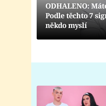
ODHALENO: Máte d
Podle těchto 7 si
někdo myslí