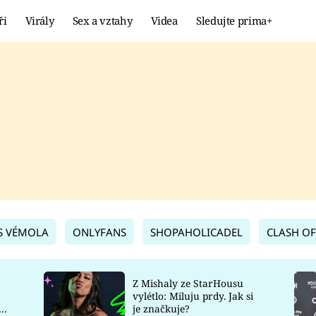
ři
Virály
Sex a vztahy
Videa
Sledujte prima+
Showbyznys
Extrém
VIRÁLY
KURIOZITY
VIDEA
KVÍZY
S VÉMOLA
ONLYFANS
SHOPAHOLICADEL
CLASH OF
Z Mishaly ze StarHousu
vylétlo: Miluju prdy. Jak si
co
je značkuje?