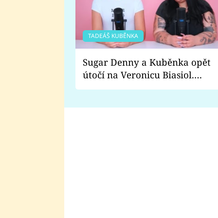
TADEÁŠ KUBĚNKA
Sugar Denny a Kuběnka opět
útočí na Veronicu Biasiol.
Proč je podle nich falešná a
lže o své nevěře?