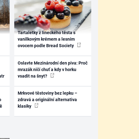
Tartaletky z lineckého těsta s
vanilkovým krémem a lesním
ovocem podle Bread Society
Oslavte Mezinárodní den piva: Proč
mrazák ničí chuť a kdy v horku
atr
vsadit na šnyt?
Mrkvové těstoviny bez lepku –
o
zdravá a originální alternativa
ně
klasiky