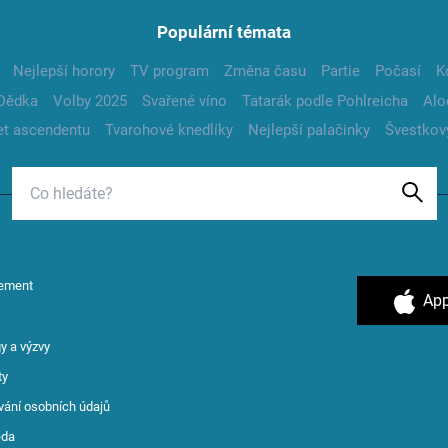
Populární témata
Nejlepší horory
TV program
Změna času
Partie
Počasí
K
Dědka
Volby 2025
Svařené víno
Tatarák podle Pohlreicha
Alo
t ascendentu
Tvarohové knedlíky
Nejlepší palačinky
Švestkov
ement
App
y a výzvy
ty
vání osobních údajů
ěda