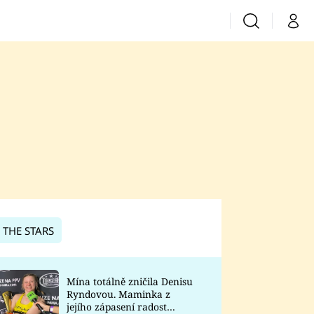
Vyhledávání
Můj 
Prima+
CNN Prima News
Prima Fresh
Prima Living
Prima Zoom
 THE STARS
Prima Lajk
Mína totálně zničila Denisu
Ryndovou. Maminka z
Sledujte nás
jejího zápasení radost