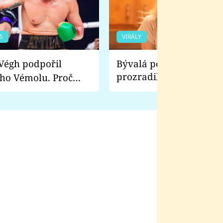
S
VIRÁLY
Bývalá pornoherečka
prozradila, co ji šokova
ho Vémolu. Proč
natáčení Euforie. Vážně
ji zápasit s ním než
bylo drsnější než hanba
 Kinclem?
filmy?