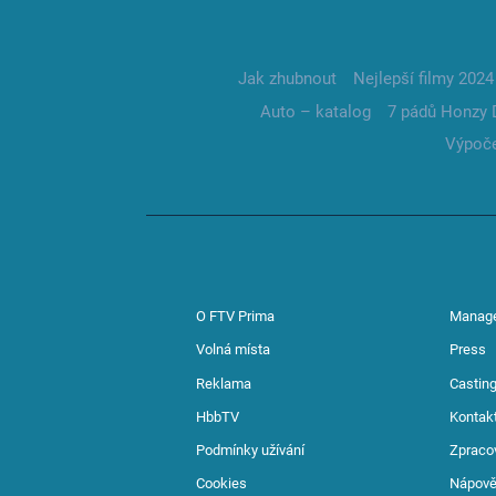
Jak zhubnout
Nejlepší filmy 2024
Auto – katalog
7 pádů Honzy 
Výpoče
O FTV Prima
Manag
Volná místa
Press
Reklama
Casting
HbbTV
Kontak
Podmínky užívání
Zpraco
Cookies
Nápov