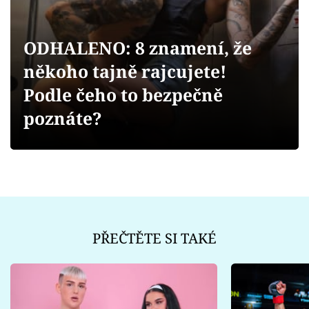
Sex a vztahy
Videa
ODHALENO: 8 znamení, že
někoho tajně rajcujete!
Sledujte prima+
Podle čeho to bezpečně
Přihlášení
poznáte?
Sledujte nás
PŘEČTĚTE SI TAKÉ