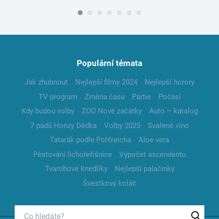
Populární témata
Jak zhubnout
Nejlepší filmy 2024
Nejlepší horory
TV program
Změna času
Partie
Počasí
Kdy budou volby
ZOO Nové začátky
Auto – katalog
7 pádů Honzy Dědka
Volby 2025
Svařené víno
Tatarák podle Pohlreicha
Aloe vera
Pěstování lichořeřišnice
Výpočet ascendentu
Tvarohové knedlíky
Nejlepší palačinky
Švestkový koláč