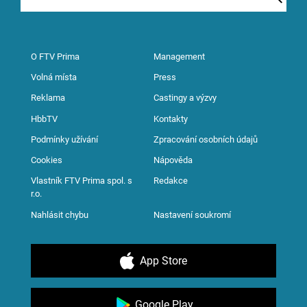
O FTV Prima
Management
Volná místa
Press
Reklama
Castingy a výzvy
HbbTV
Kontakty
Podmínky užívání
Zpracování osobních údajů
Cookies
Nápověda
Vlastník FTV Prima spol. s
Redakce
r.o.
Nahlásit chybu
Nastavení soukromí
App Store
Google Play