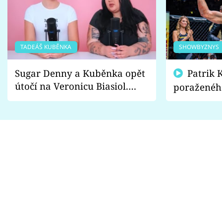
TADEÁŠ KUBĚNKA
SHOWBYZNYS
Sugar Denny a Kuběnka opět
Patrik Kincl se zastal
útočí na Veronicu Biasiol.
poraženéh
Proč je podle nich falešná a
fanoušci n
lže o své nevěře?