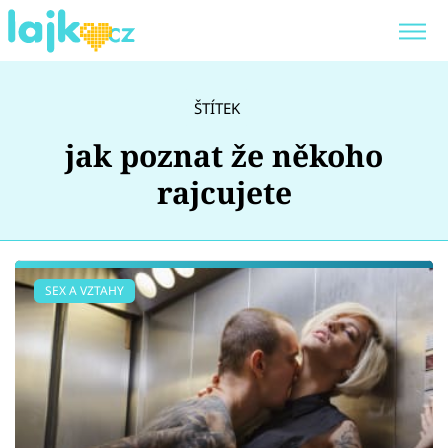
Trendy:
KARLOS VÉMOLA
ONLYFANS
ŠTÍTEK
SHOPAHOLICADEL
CLASH OF THE STARS
jak poznat že někoho
rajcujete
Témata
SEX A VZTAHY
Showbyznys
Youtubeři
Virály