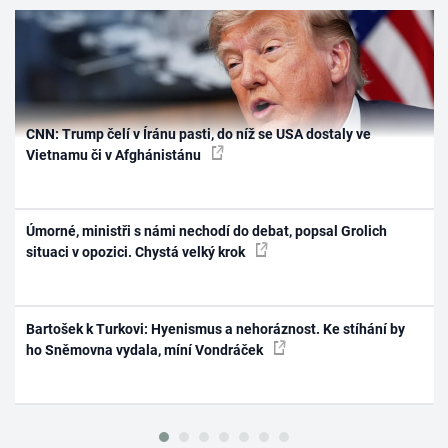
CNN: Trump čelí v Íránu pasti, do níž se USA dostaly ve
Vietnamu či v Afghánistánu
Úmorné, ministři s námi nechodí do debat, popsal Grolich
situaci v opozici. Chystá velký krok
Bartošek k Turkovi: Hyenismus a nehoráznost. Ke stíhání by
ho Sněmovna vydala, míní Vondráček