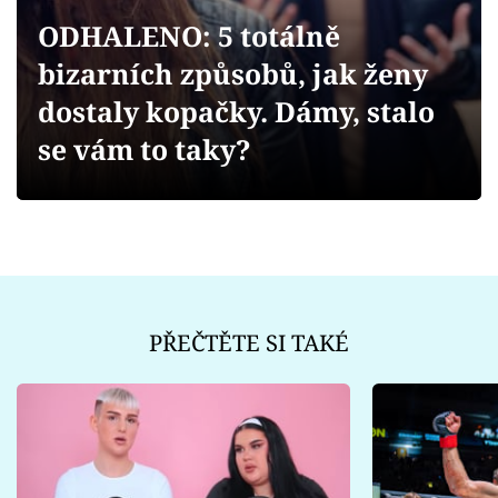
Sex a vztahy
ODHALENO: 5 totálně
Videa
bizarních způsobů, jak ženy
dostaly kopačky. Dámy, stalo
Sledujte prima+
se vám to taky?
Přihlášení
Sledujte nás
PŘEČTĚTE SI TAKÉ