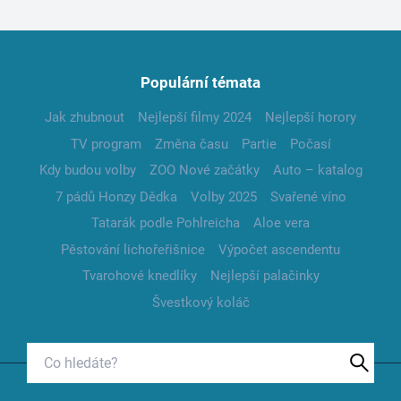
Populární témata
Jak zhubnout
Nejlepší filmy 2024
Nejlepší horory
TV program
Změna času
Partie
Počasí
Kdy budou volby
ZOO Nové začátky
Auto – katalog
7 pádů Honzy Dědka
Volby 2025
Svařené víno
Tatarák podle Pohlreicha
Aloe vera
Pěstování lichořeřišnice
Výpočet ascendentu
Tvarohové knedlíky
Nejlepší palačinky
Švestkový koláč