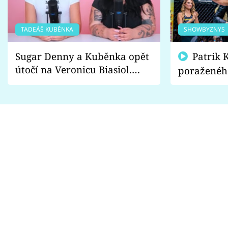
TADEÁŠ KUBĚNKA
SHOWBYZNYS
Sugar Denny a Kuběnka opět
Patrik Kincl se zastal
útočí na Veronicu Biasiol.
poraženéh
Proč je podle nich falešná a
fanoušci n
lže o své nevěře?