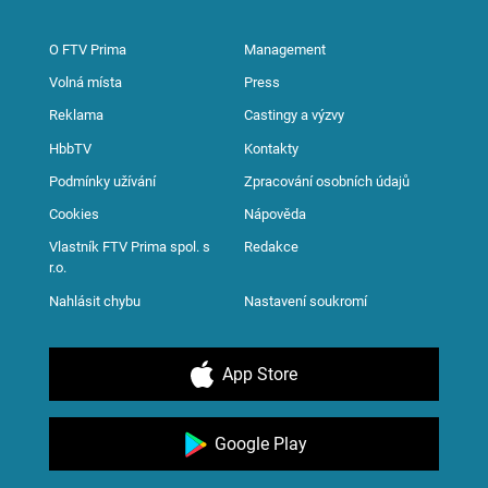
O FTV Prima
Management
Volná místa
Press
Reklama
Castingy a výzvy
HbbTV
Kontakty
Podmínky užívání
Zpracování osobních údajů
Cookies
Nápověda
Vlastník FTV Prima spol. s
Redakce
r.o.
Nahlásit chybu
Nastavení soukromí
App Store
Google Play