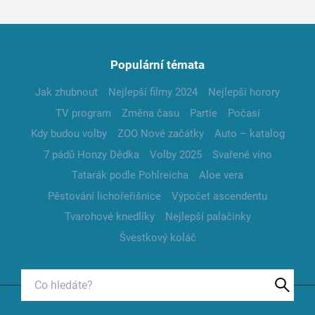
Populární témata
Jak zhubnout
Nejlepší filmy 2024
Nejlepší horory
TV program
Změna času
Partie
Počasí
Kdy budou volby
ZOO Nové začátky
Auto – katalog
7 pádů Honzy Dědka
Volby 2025
Svařené víno
Tatarák podle Pohlreicha
Aloe vera
Pěstování lichořeřišnice
Výpočet ascendentu
Tvarohové knedlíky
Nejlepší palačinky
Švestkový koláč