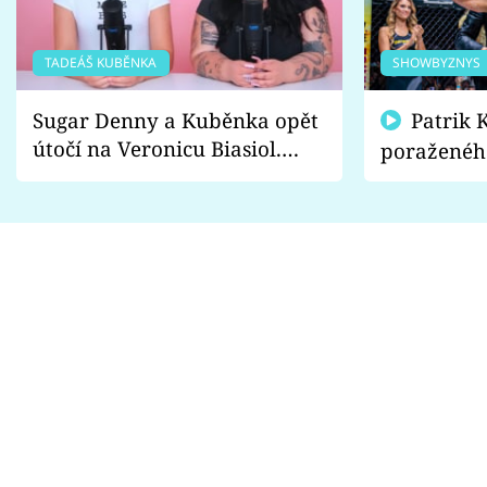
TADEÁŠ KUBĚNKA
SHOWBYZNYS
Sugar Denny a Kuběnka opět
Patrik Kincl se zastal
útočí na Veronicu Biasiol.
poraženéh
Proč je podle nich falešná a
fanoušci n
lže o své nevěře?