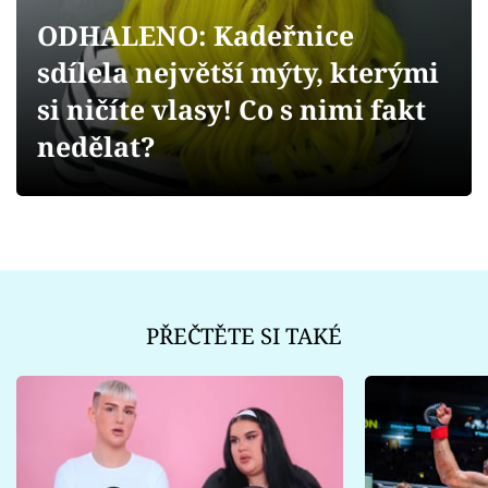
Sex a vztahy
ODHALENO: Kadeřnice
Videa
sdílela největší mýty, kterými
si ničíte vlasy! Co s nimi fakt
Sledujte prima+
nedělat?
Přihlášení
Sledujte nás
PŘEČTĚTE SI TAKÉ