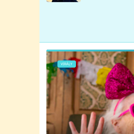
se v Plzni stalo
VIRÁLY