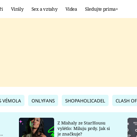
ři
Virály
Sex a vztahy
Videa
Sledujte prima+
Showbyznys
Extrém
VIRÁLY
KURIOZITY
VIDEA
KVÍZY
S VÉMOLA
ONLYFANS
SHOPAHOLICADEL
CLASH OF
Z Mishaly ze StarHousu
vylétlo: Miluju prdy. Jak si
co
je značkuje?