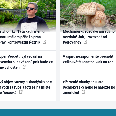
rtyho frky: Táta kvůli mému
Muchomůrku růžovku ani sucho
oru málem přišel o práci,
nezdolá! Jak ji rozeznat od
práví kontroverzní Řezník
tygrované?
per Vercetti vyfasoval na
V srpnu nezapomeňte přesadit
vensku 5 let vězení, pak bude ze
velkokvěté kosatce. Jak na to?
mě vyhoštěn
vý objev Kazmy? Blondýnka se s
Přerostlé okurky? Zkuste
 vodí za ruce a fotí se na místě
rychlokvašky nebo je naložte po
ko Rosecká
americku!