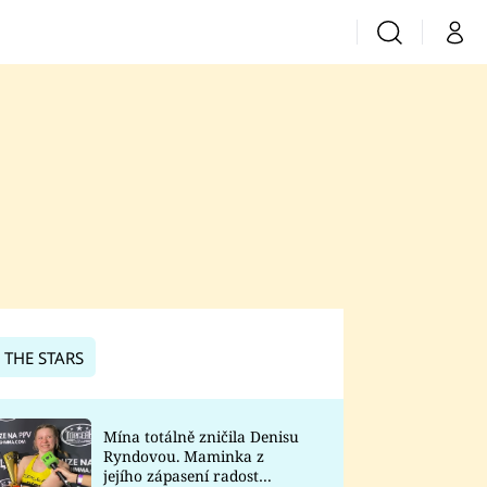
Vyhledávání
Můj 
Prima+
CNN Prima News
Prima Fresh
Prima Living
Prima Zoom
 THE STARS
Prima Lajk
Mína totálně zničila Denisu
Ryndovou. Maminka z
Sledujte nás
jejího zápasení radost