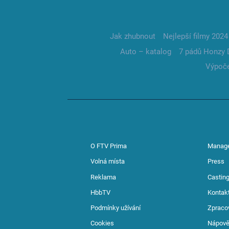
Jak zhubnout
Nejlepší filmy 2024
Auto – katalog
7 pádů Honzy 
Výpoče
O FTV Prima
Manag
Volná místa
Press
Reklama
Casting
HbbTV
Kontak
Podmínky užívání
Zpraco
Cookies
Nápov