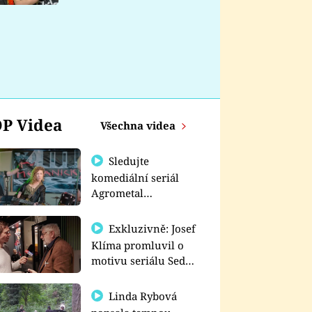
nemá
P Videa
Všechna videa
Sledujte
komediální seriál
Agrometal
exkluzivně na
prima+
Exkluzivně: Josef
Klíma promluvil o
motivu seriálu Sedm
schodů k moci
Linda Rybová