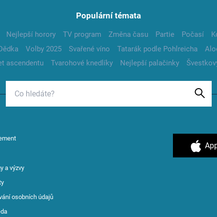
Populární témata
Nejlepší horory
TV program
Změna času
Partie
Počasí
K
Dědka
Volby 2025
Svařené víno
Tatarák podle Pohlreicha
Alo
t ascendentu
Tvarohové knedlíky
Nejlepší palačinky
Švestkov
ement
App
y a výzvy
ty
vání osobních údajů
ěda