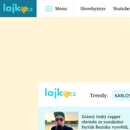
Menu
Showbyznys
Youtube
Youtuberky
Youtubeři
SHOPAHOLICADEL
FATTYPILLOW
ANNA ŠULC
FREESCOOT
SUGAR DENNY
ADAM KAJUMI
LADUŠKA
TADEÁŠ KUBĚNKA
DOMINIKA
DATEL
Trendy:
KARLO
MYSLIVCOVÁ
Známý český rapper
obviněn ze znásilnění:
Parťák Řezníka vysvětlil, 