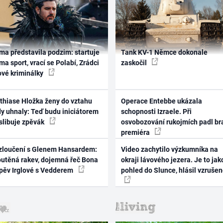
ma představila podzim: startuje
Tank KV-1 Němce dokonale
ma sport, vrací se Polabí, Zrádci
zaskočil
ové kriminálky
thiase Hložka ženy do vztahu
Operace Entebbe ukázala
dy uhnaly: Teď budu iniciátorem
schopnosti Izraele. Při
 slibuje zpěvák
osvobozování rukojmích padl br
premiéra
zloučení s Glenem Hansardem:
Video zachytilo výzkumníka na
outěná rakev, dojemná řeč Bona
okraji lávového jezera. Je to jak
zpěv Irglové s Vedderem
pohled do Slunce, hlásil vzruše