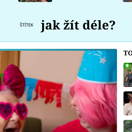
jak žít déle?
ŠTÍTEK
TO