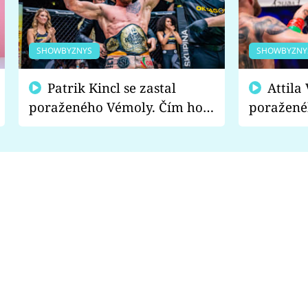
SHOWBYZNYS
SHOWBYZNY
Patrik Kincl se zastal
Attila Végh podpořil
poraženého Vémoly. Čím ho
poražené
fanoušci naštvali?
chce radě
s vítězem