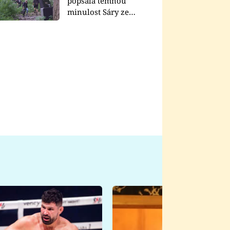
popsala temnou
minulost Sáry ze
seriálu Zákony vlka