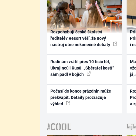
Rozpohybují české školství
Pri
ředitelé? Resort věří, že nový
Pri
nástroj utne nekonečné debaty
i n
Rodinám vrátil přes 10 tisíc těl,
Ma
Ukrajinců i Rusů. „Sběratel kostí“
vž
sám padl v bojích
já,
Počasí do konce prázdnin může
Ro
překvapit. Detaily prozrazuje
Pr
výhled
a 