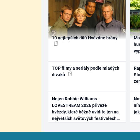
10 nejlepších dílů Hvězdné brány
Ma
hum
vy
TOP filmy a seriály podle mladých
Rap
diváků
Slo
ze
Nejen Robbie Williams.
No
LOVESTREAM 2026 přiveze
ním
hvězdy, které běžně uvidíte jen na
ja
největších světových festivalech