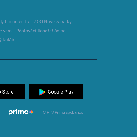
dy budou volby
ZOO Nové začátky
e vera
Pěstování lichořeřišnice
ý koláč
 Store
Google Play
© FTV Prima spol. s r.o.