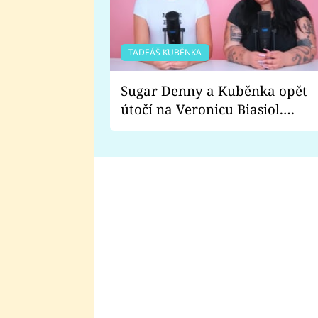
TADEÁŠ KUBĚNKA
Sugar Denny a Kuběnka opět
útočí na Veronicu Biasiol.
Proč je podle nich falešná a
lže o své nevěře?