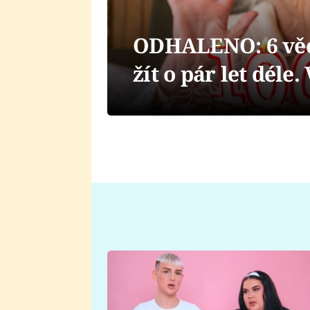
ODHALENO: 6 věcí
žít o pár let déle