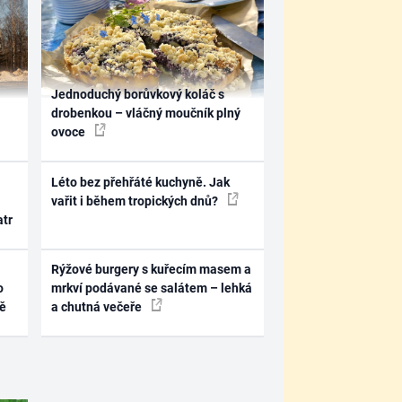
Jednoduchý borůvkový koláč s
drobenkou – vláčný moučník plný
ovoce
Léto bez přehřáté kuchyně. Jak
vařit i během tropických dnů?
atr
Rýžové burgery s kuřecím masem a
o
mrkví podávané se salátem – lehká
ně
a chutná večeře