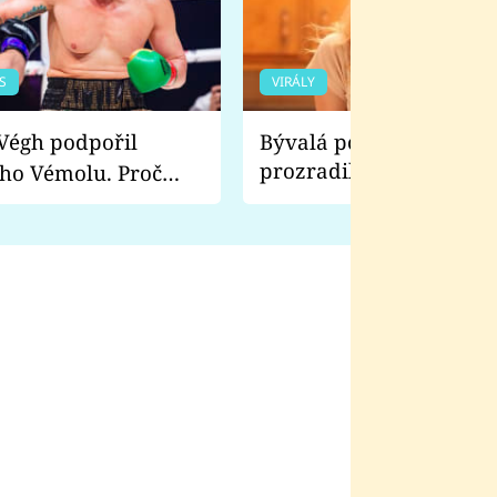
S
VIRÁLY
Bývalá pornoherečka
prozradila, co ji šokova
ho Vémolu. Proč
natáčení Euforie. Vážně
ji zápasit s ním než
bylo drsnější než hanba
 Kinclem?
filmy?