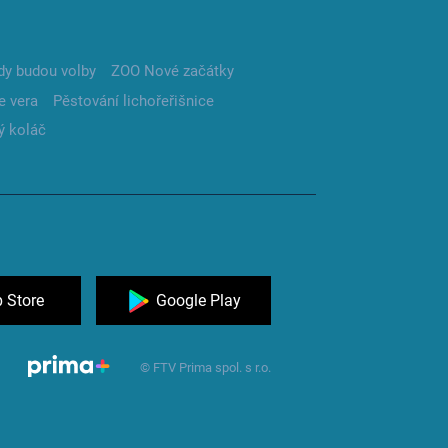
dy budou volby
ZOO Nové začátky
e vera
Pěstování lichořeřišnice
ý koláč
 Store
Google Play
© FTV Prima spol. s r.o.