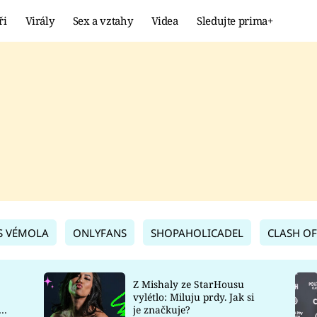
ři
Virály
Sex a vztahy
Videa
Sledujte prima+
Showbyznys
Extrém
VIRÁLY
KURIOZITY
VIDEA
KVÍZY
S VÉMOLA
ONLYFANS
SHOPAHOLICADEL
CLASH OF
Z Mishaly ze StarHousu
vylétlo: Miluju prdy. Jak si
co
je značkuje?