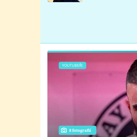
se v Plzni stalo
YOUTUBEŘI
8 fotografií