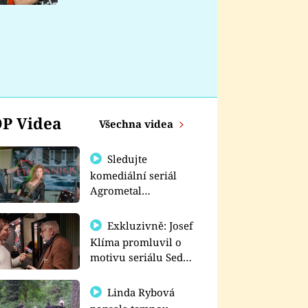
nemá
P Videa
Všechna videa
Sledujte
komediální seriál
Agrometal
exkluzivně na
prima+
Exkluzivně: Josef
Klíma promluvil o
motivu seriálu Sedm
schodů k moci
Linda Rybová