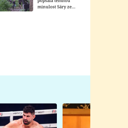
popsala temnou
minulost Sáry ze
seriálu Zákony vlka