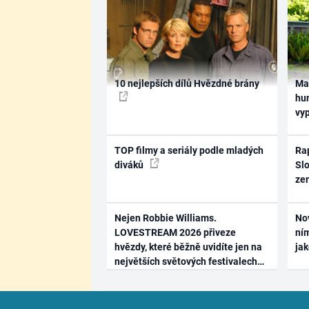
10 nejlepších dílů Hvězdné brány
Ma
hum
vy
TOP filmy a seriály podle mladých
Rap
diváků
Slo
ze
Nejen Robbie Williams.
No
LOVESTREAM 2026 přiveze
ním
hvězdy, které běžně uvidíte jen na
ja
největších světových festivalech