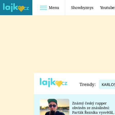
Menu
Showbyznys
Youtube
Youtuberky
Youtubeři
SHOPAHOLICADEL
FATTYPILLOW
ANNA ŠULC
FREESCOOT
SUGAR DENNY
ADAM KAJUMI
LADUŠKA
TADEÁŠ KUBĚNKA
DOMINIKA
DATEL
Trendy:
KARLO
MYSLIVCOVÁ
Známý český rapper
obviněn ze znásilnění:
Parťák Řezníka vysvětlil, 