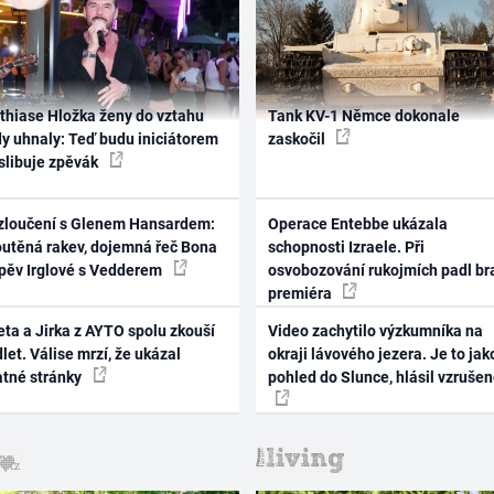
thiase Hložka ženy do vztahu
Tank KV-1 Němce dokonale
dy uhnaly: Teď budu iniciátorem
zaskočil
 slibuje zpěvák
zloučení s Glenem Hansardem:
Operace Entebbe ukázala
outěná rakev, dojemná řeč Bona
schopnosti Izraele. Při
zpěv Irglové s Vedderem
osvobozování rukojmích padl br
premiéra
ta a Jirka z AYTO spolu zkouší
Video zachytilo výzkumníka na
let. Válise mrzí, že ukázal
okraji lávového jezera. Je to jak
atné stránky
pohled do Slunce, hlásil vzruše