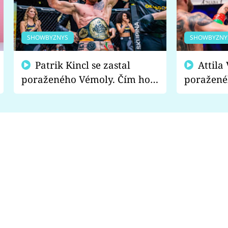
SHOWBYZNYS
SHOWBYZNY
Patrik Kincl se zastal
Attila Végh podpořil
poraženého Vémoly. Čím ho
poražené
fanoušci naštvali?
chce radě
s vítězem