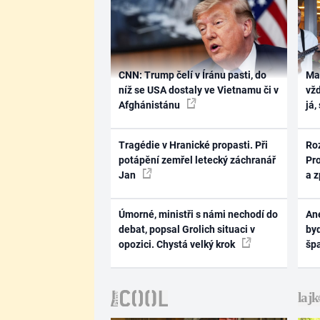
CNN: Trump čelí v Íránu pasti, do
Ma
níž se USA dostaly ve Vietnamu či v
vž
Afghánistánu
já,
Tragédie v Hranické propasti. Při
Ro
potápění zemřel letecký záchranář
Pr
Jan
a 
Úmorné, ministři s námi nechodí do
Ane
debat, popsal Grolich situaci v
byd
opozici. Chystá velký krok
šp