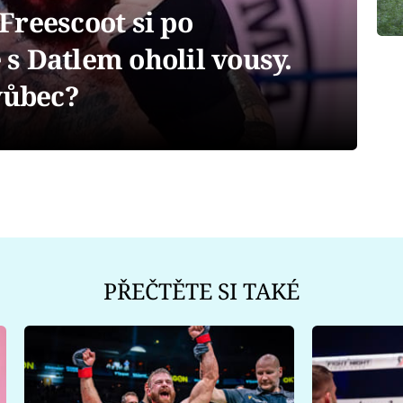
Freescoot si po
s Datlem oholil vousy.
vůbec?
PŘEČTĚTE SI TAKÉ