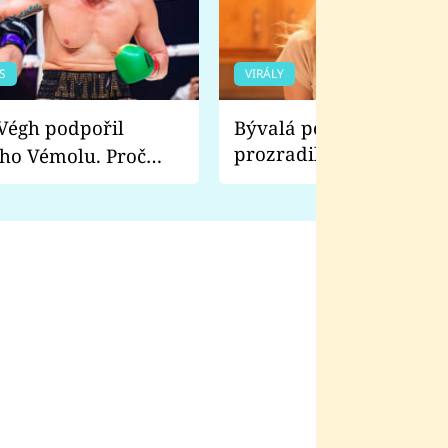
S
VIRÁLY
Bývalá pornoherečka
prozradila, co ji šokova
ho Vémolu. Proč
natáčení Euforie. Vážně
ji zápasit s ním než
bylo drsnější než hanba
 Kinclem?
filmy?