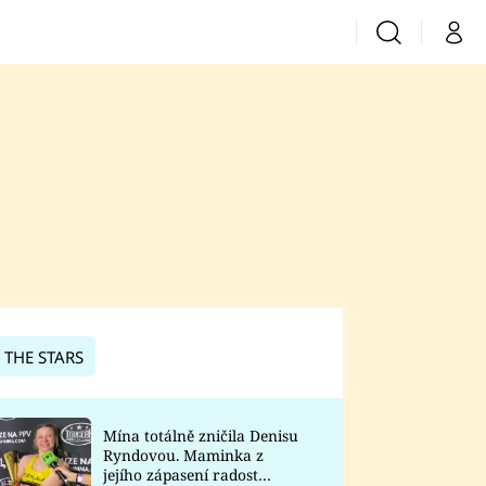
Vyhledávání
Můj 
Prima+
CNN Prima News
Prima Fresh
Prima Living
Prima Zoom
 THE STARS
Prima Lajk
Mína totálně zničila Denisu
Ryndovou. Maminka z
Sledujte nás
jejího zápasení radost