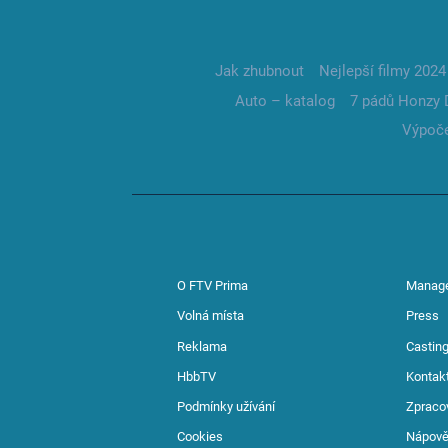
Jak zhubnout
Nejlepší filmy 2024
Auto – katalog
7 pádů Honzy 
Výpoče
O FTV Prima
Manag
Volná místa
Press
Reklama
Casting
HbbTV
Kontak
Podmínky užívání
Zpraco
Cookies
Nápov