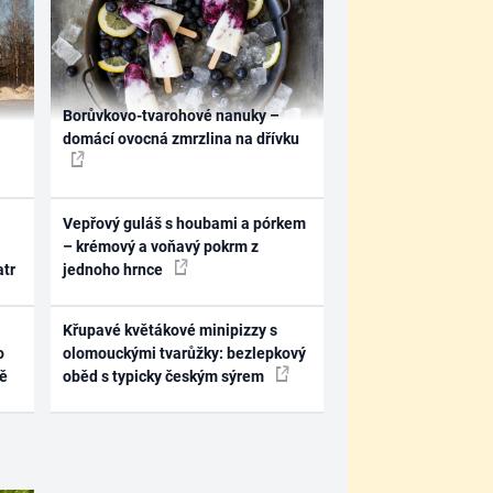
Borůvkovo-tvarohové nanuky –
domácí ovocná zmrzlina na dřívku
Vepřový guláš s houbami a pórkem
– krémový a voňavý pokrm z
atr
jednoho hrnce
Křupavé květákové minipizzy s
o
olomouckými tvarůžky: bezlepkový
ně
oběd s typicky českým sýrem