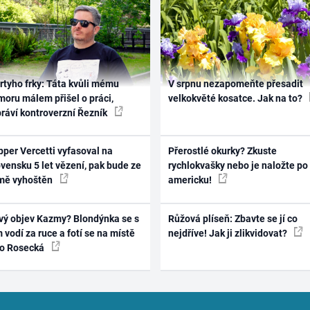
rtyho frky: Táta kvůli mému
V srpnu nezapomeňte přesadit
oru málem přišel o práci,
velkokvěté kosatce. Jak na to?
práví kontroverzní Řezník
per Vercetti vyfasoval na
Přerostlé okurky? Zkuste
vensku 5 let vězení, pak bude ze
rychlokvašky nebo je naložte po
mě vyhoštěn
americku!
vý objev Kazmy? Blondýnka se s
Růžová plíseň: Zbavte se jí co
 vodí za ruce a fotí se na místě
nejdříve! Jak ji zlikvidovat?
ko Rosecká