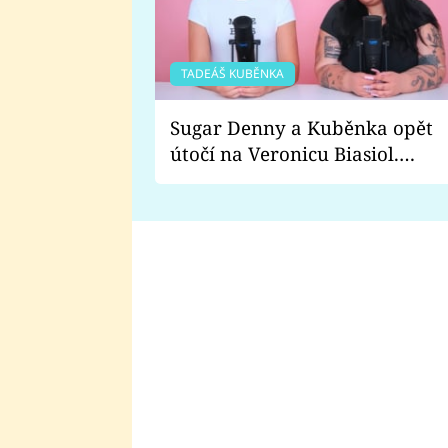
TADEÁŠ KUBĚNKA
Sugar Denny a Kuběnka opět
útočí na Veronicu Biasiol.
Proč je podle nich falešná a
lže o své nevěře?