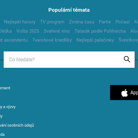
Populární témata
Nejlepší horory
TV program
Změna času
Partie
Počasí
K
Dědka
Volby 2025
Svařené víno
Tatarák podle Pohlreicha
Alo
t ascendentu
Tvarohové knedlíky
Nejlepší palačinky
Švestkov
ement
App
y a výzvy
ty
vání osobních údajů
ěda