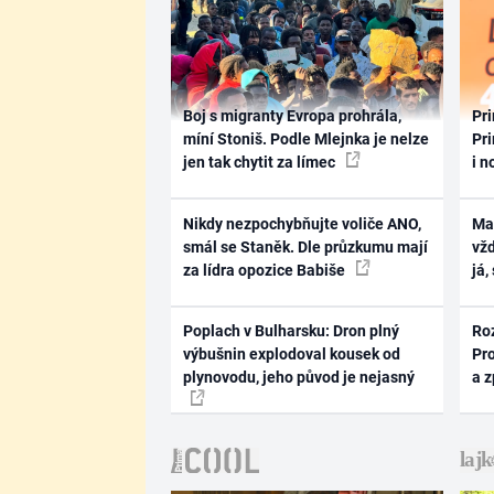
Boj s migranty Evropa prohrála,
Pri
míní Stoniš. Podle Mlejnka je nelze
Pri
jen tak chytit za límec
i n
Nikdy nezpochybňujte voliče ANO,
Ma
smál se Staněk. Dle průzkumu mají
vž
za lídra opozice Babiše
já,
Poplach v Bulharsku: Dron plný
Ro
výbušnin explodoval kousek od
Pr
plynovodu, jeho původ je nejasný
a 