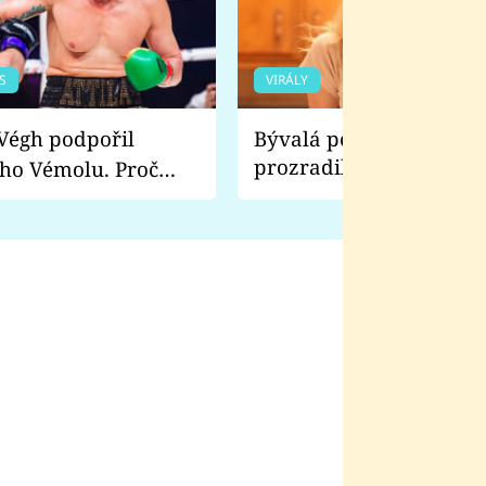
S
VIRÁLY
Bývalá pornoherečka
prozradila, co ji šokova
ho Vémolu. Proč
natáčení Euforie. Vážně
ji zápasit s ním než
bylo drsnější než hanba
 Kinclem?
filmy?