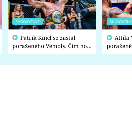
SHOWBYZNYS
SHOWBYZNY
Patrik Kincl se zastal
Attila Végh podpořil
poraženého Vémoly. Čím ho
poražené
fanoušci naštvali?
chce radě
s vítězem