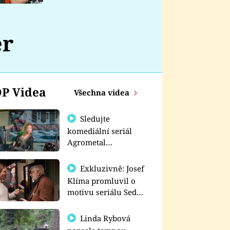
nemá
er
P Videa
Všechna videa
Sledujte
komediální seriál
Agrometal
exkluzivně na
prima+
Exkluzivně: Josef
Klíma promluvil o
motivu seriálu Sedm
schodů k moci
Linda Rybová