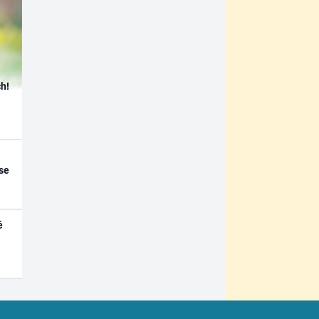
h!
se
é