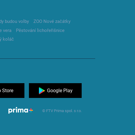
dy budou volby
ZOO Nové začátky
e vera
Pěstování lichořeřišnice
ý koláč
 Store
Google Play
© FTV Prima spol. s r.o.