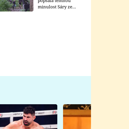
popsala temnou
minulost Sáry ze
seriálu Zákony vlka