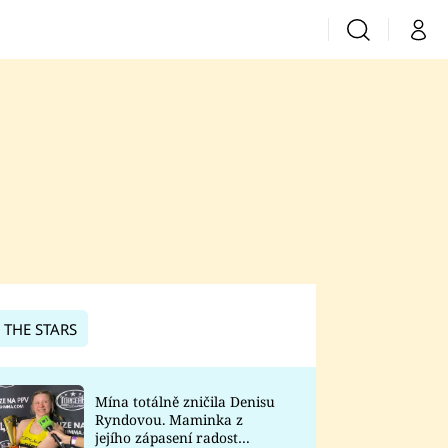
Vyhledávání
Můj 
Prima+
CNN Prima News
Prima Fresh
Prima Living
Prima Zoom
 THE STARS
Prima Lajk
Mína totálně zničila Denisu
Ryndovou. Maminka z
Sledujte nás
jejího zápasení radost