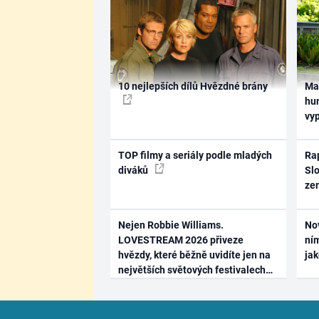
10 nejlepších dílů Hvězdné brány
Ma
hum
vy
TOP filmy a seriály podle mladých
Rap
diváků
Slo
ze
Nejen Robbie Williams.
No
LOVESTREAM 2026 přiveze
ním
hvězdy, které běžně uvidíte jen na
ja
největších světových festivalech