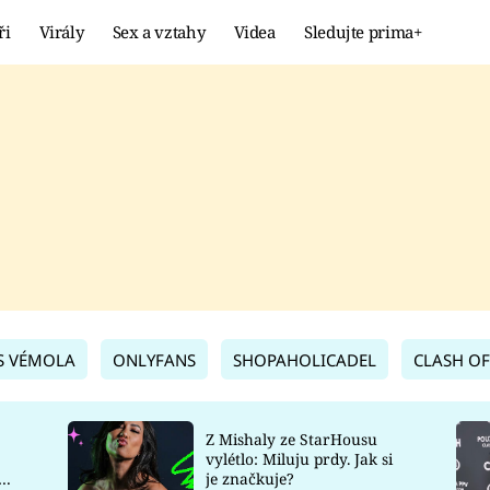
ři
Virály
Sex a vztahy
Videa
Sledujte prima+
Showbyznys
Extrém
VIRÁLY
KURIOZITY
VIDEA
KVÍZY
S VÉMOLA
ONLYFANS
SHOPAHOLICADEL
CLASH OF
Z Mishaly ze StarHousu
vylétlo: Miluju prdy. Jak si
co
je značkuje?