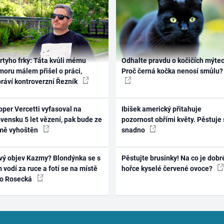
rtyho frky: Táta kvůli mému
Odhalte pravdu o kočičích mýtec
oru málem přišel o práci,
Proč černá kočka nenosí smůlu?
práví kontroverzní Řezník
per Vercetti vyfasoval na
Ibišek americký přitahuje
vensku 5 let vězení, pak bude ze
pozornost obřími květy. Pěstuje 
mě vyhoštěn
snadno
vý objev Kazmy? Blondýnka se s
Pěstujte brusinky! Na co je dobr
 vodí za ruce a fotí se na místě
hořce kyselé červené ovoce?
ko Rosecká