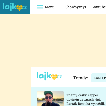
Menu
Showbyznys
Youtube
Youtuberky
Youtubeři
SHOPAHOLICADEL
FATTYPILLOW
ANNA ŠULC
FREESCOOT
SUGAR DENNY
ADAM KAJUMI
LADUŠKA
TADEÁŠ KUBĚNKA
DOMINIKA
DATEL
Trendy:
KARLO
MYSLIVCOVÁ
Známý český rapper
obviněn ze znásilnění:
Parťák Řezníka vysvětlil, 