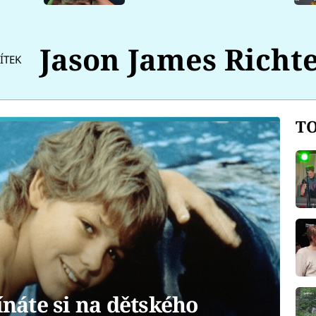
Jason James Richt
ÍTEK
TO
áte si na dětského