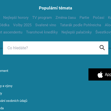
Populární témata
Nejlepší horory
TV program
Změna času
Partie
Počasí
K
Dědka
Volby 2025
Svařené víno
Tatarák podle Pohlreicha
Alo
t ascendentu
Tvarohové knedlíky
Nejlepší palačinky
Švestkov
ement
App
y a výzvy
ty
vání osobních údajů
ěda