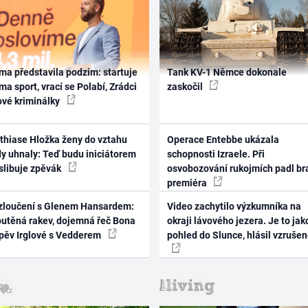
ma představila podzim: startuje
Tank KV-1 Němce dokonale
ma sport, vrací se Polabí, Zrádci
zaskočil
ové kriminálky
thiase Hložka ženy do vztahu
Operace Entebbe ukázala
dy uhnaly: Teď budu iniciátorem
schopnosti Izraele. Při
 slibuje zpěvák
osvobozování rukojmích padl br
premiéra
zloučení s Glenem Hansardem:
Video zachytilo výzkumníka na
outěná rakev, dojemná řeč Bona
okraji lávového jezera. Je to jak
zpěv Irglové s Vedderem
pohled do Slunce, hlásil vzruše