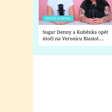
TADEÁŠ KUBĚNKA
Sugar Denny a Kuběnka opět
útočí na Veronicu Biasiol.
Proč je podle nich falešná a
lže o své nevěře?