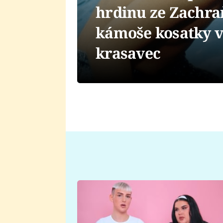
hrdinu ze Zachra
kámoše kosatky v
krasavec