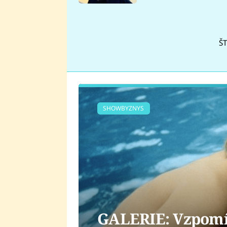
se v Plzni stalo
ŠT
SHOWBYZNYS
GALERIE: Vzpomín