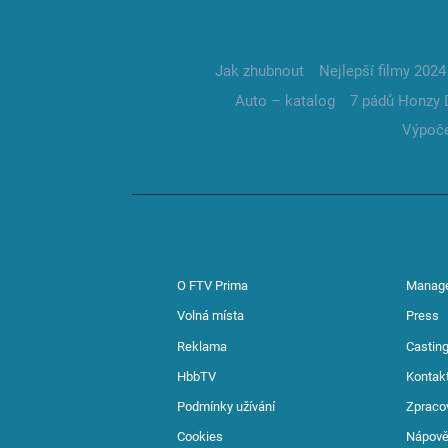
Jak zhubnout
Nejlepší filmy 2024
Auto – katalog
7 pádů Honzy 
Výpoče
O FTV Prima
Manag
Volná místa
Press
Reklama
Casting
HbbTV
Kontak
Podmínky užívání
Zpraco
Cookies
Nápov