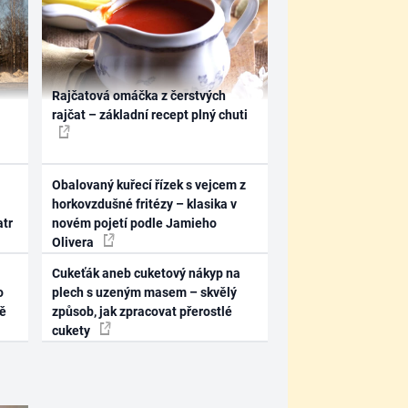
Rajčatová omáčka z čerstvých
rajčat – základní recept plný chuti
Obalovaný kuřecí řízek s vejcem z
horkovzdušné fritézy – klasika v
atr
novém pojetí podle Jamieho
Olivera
Cukeťák aneb cuketový nákyp na
o
plech s uzeným masem – skvělý
ně
způsob, jak zpracovat přerostlé
cukety