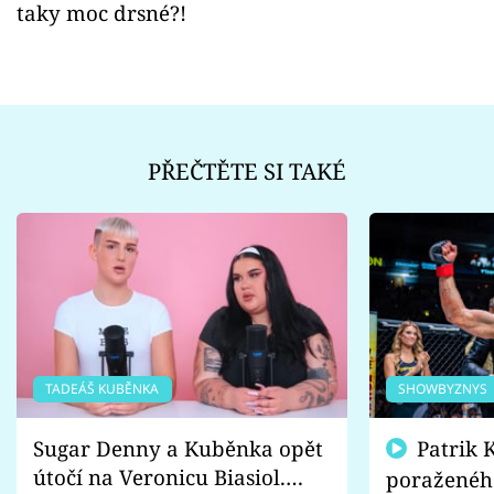
taky moc drsné?!
PŘEČTĚTE SI TAKÉ
TADEÁŠ KUBĚNKA
SHOWBYZNYS
Sugar Denny a Kuběnka opět
Patrik Kincl se zastal
útočí na Veronicu Biasiol.
poraženéh