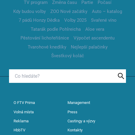
TV program
Změna času
Partie
Počasí
Kdy budou volby
ZOO Nové začátky
Auto – katalog
7 pádů Honzy Dědka
Volby 2025
Svařené víno
Tatarák podle Pohlreicha
Aloe vera
Pěstování lichořeřišnice
Výpočet ascendentu
Tvarohové knedlíky
Nejlepší palačinky
Švestkový koláč
O FTV Prima
Management
Volná místa
Press
Reklama
Castingy a výzvy
HbbTV
Kontakty