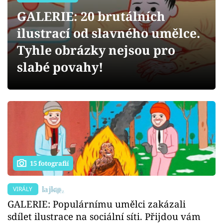
Sex a vztahy
GALERIE: 20 brutálních
Videa
ilustrací od slavného umělce.
Tyhle obrázky nejsou pro
Sledujte prima+
slabé povahy!
Přihlášení
Sledujte nás
15 fotografií
VIRÁLY
GALERIE: Populárnímu umělci zakázali
sdílet ilustrace na sociální síti. Přijdou vám