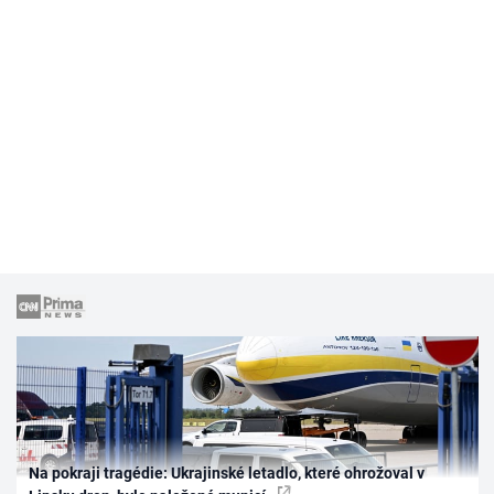
Na pokraji tragédie: Ukrajinské letadlo, které ohrožoval v