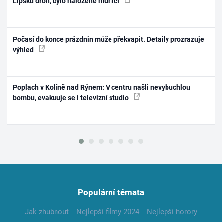
Lipsku dron, bylo naložené municí
Počasí do konce prázdnin může překvapit. Detaily prozrazuje
výhled
Poplach v Kolíně nad Rýnem: V centru našli nevybuchlou
bombu, evakuuje se i televizní studio
Populární témata
Jak zhubnout
Nejlepší filmy 2024
Nejlepší horory