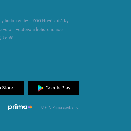
dy budou volby
ZOO Nové začátky
e vera
Pěstování lichořeřišnice
ý koláč
 Store
Google Play
© FTV Prima spol. s r.o.