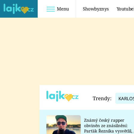
Menu
Showbyznys
Youtube
Youtuberky
Youtubeři
SHOPAHOLICADEL
FATTYPILLOW
ANNA ŠULC
FREESCOOT
SUGAR DENNY
ADAM KAJUMI
LADUŠKA
TADEÁŠ KUBĚNKA
DOMINIKA
DATEL
Trendy:
KARLO
MYSLIVCOVÁ
Známý český rapper
obviněn ze znásilnění:
Parťák Řezníka vysvětlil, 