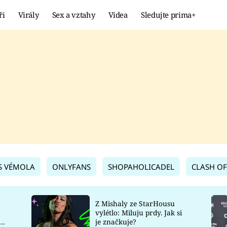
ři
Virály
Sex a vztahy
Videa
Sledujte prima+
Showbyznys
Extrém
VIRÁLY
KURIOZITY
VIDEA
KVÍZY
S VÉMOLA
ONLYFANS
SHOPAHOLICADEL
CLASH OF
Z Mishaly ze StarHousu
vylétlo: Miluju prdy. Jak si
co
je značkuje?