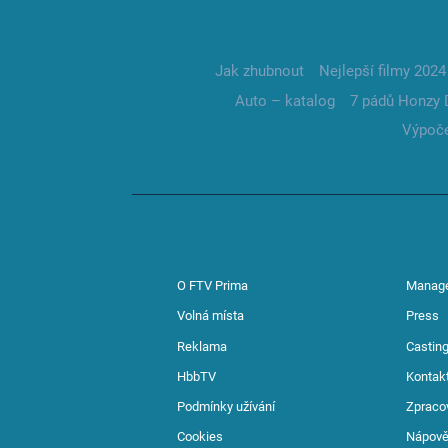
Jak zhubnout
Nejlepší filmy 2024
Auto – katalog
7 pádů Honzy 
Výpoče
O FTV Prima
Manag
Volná místa
Press
Reklama
Casting
HbbTV
Kontak
Podmínky užívání
Zpraco
Cookies
Nápov