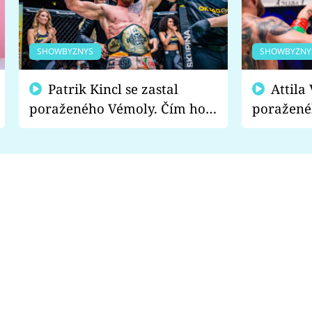
SHOWBYZNYS
SHOWBYZNY
Patrik Kincl se zastal
Attila Végh podpořil
poraženého Vémoly. Čím ho
poražené
fanoušci naštvali?
chce radě
s vítězem