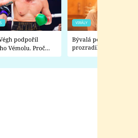
S
VIRÁLY
Bývalá pornoherečka
prozradila, co ji šokova
ho Vémolu. Proč
natáčení Euforie. Vážně
ji zápasit s ním než
bylo drsnější než hanba
 Kinclem?
filmy?