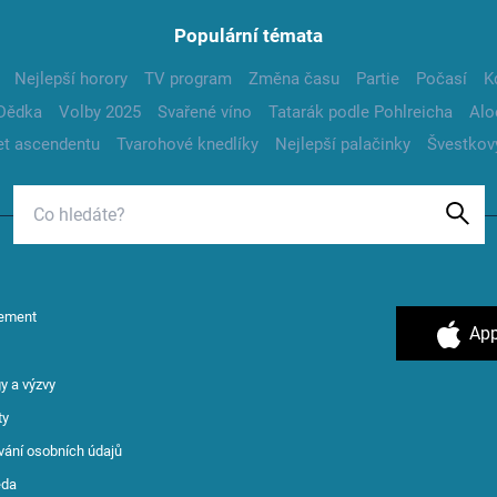
Populární témata
Nejlepší horory
TV program
Změna času
Partie
Počasí
K
Dědka
Volby 2025
Svařené víno
Tatarák podle Pohlreicha
Alo
t ascendentu
Tvarohové knedlíky
Nejlepší palačinky
Švestkov
ement
App
y a výzvy
ty
vání osobních údajů
ěda