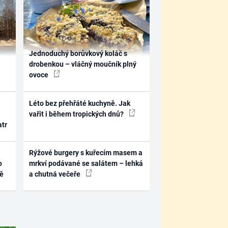
Jednoduchý borůvkový koláč s
drobenkou – vláčný moučník plný
ovoce
Léto bez přehřáté kuchyně. Jak
vařit i během tropických dnů?
atr
Rýžové burgery s kuřecím masem a
o
mrkví podávané se salátem – lehká
ně
a chutná večeře