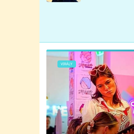
se v Plzni stalo
VIRÁLY