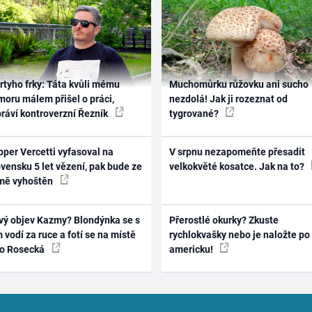
rtyho frky: Táta kvůli mému
Muchomůrku růžovku ani sucho
oru málem přišel o práci,
nezdolá! Jak ji rozeznat od
práví kontroverzní Řezník
tygrované?
per Vercetti vyfasoval na
V srpnu nezapomeňte přesadit
vensku 5 let vězení, pak bude ze
velkokvěté kosatce. Jak na to?
mě vyhoštěn
vý objev Kazmy? Blondýnka se s
Přerostlé okurky? Zkuste
 vodí za ruce a fotí se na místě
rychlokvašky nebo je naložte po
ko Rosecká
americku!