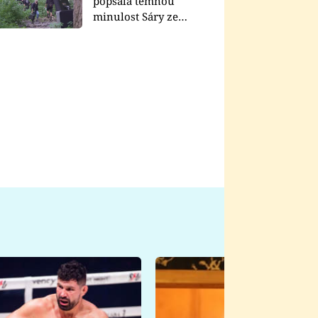
popsala temnou
minulost Sáry ze
seriálu Zákony vlka