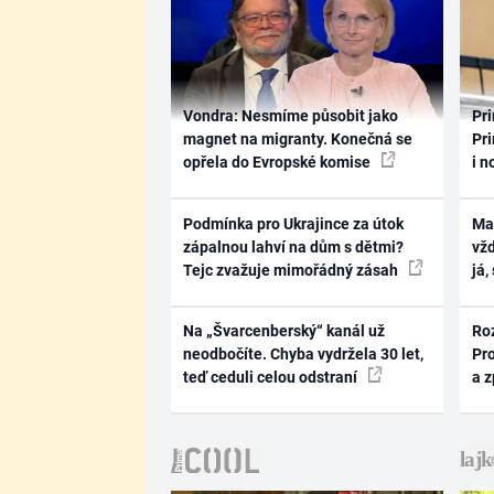
Vondra: Nesmíme působit jako
Pri
magnet na migranty. Konečná se
Pri
opřela do Evropské komise
i n
Podmínka pro Ukrajince za útok
Ma
zápalnou lahví na dům s dětmi?
vž
Tejc zvažuje mimořádný zásah
já,
Na „Švarcenberský“ kanál už
Ro
neodbočíte. Chyba vydržela 30 let,
Pr
teď ceduli celou odstraní
a 