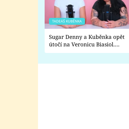
TADEÁŠ KUBĚNKA
Sugar Denny a Kuběnka opět
útočí na Veronicu Biasiol.
Proč je podle nich falešná a
lže o své nevěře?