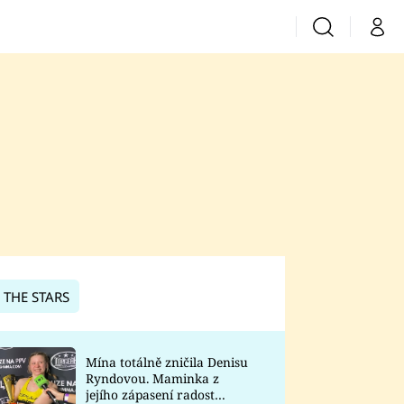
Vyhledávání
Můj 
Prima+
CNN Prima News
Prima Fresh
Prima Living
Prima Zoom
 THE STARS
Prima Lajk
Mína totálně zničila Denisu
Ryndovou. Maminka z
Sledujte nás
jejího zápasení radost