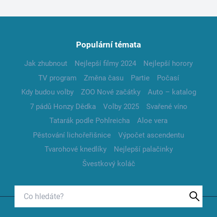
Populární témata
Jak zhubnout
Nejlepší filmy 2024
Nejlepší horory
TV program
Změna času
Partie
Počasí
Kdy budou volby
ZOO Nové začátky
Auto – katalog
7 pádů Honzy Dědka
Volby 2025
Svařené víno
Tatarák podle Pohlreicha
Aloe vera
Pěstování lichořeřišnice
Výpočet ascendentu
Tvarohové knedlíky
Nejlepší palačinky
Švestkový koláč