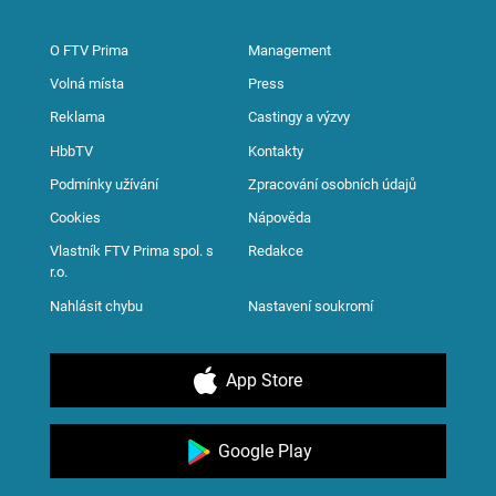
O FTV Prima
Management
Volná místa
Press
Reklama
Castingy a výzvy
HbbTV
Kontakty
Podmínky užívání
Zpracování osobních údajů
Cookies
Nápověda
Vlastník FTV Prima spol. s
Redakce
r.o.
Nahlásit chybu
Nastavení soukromí
App Store
Google Play