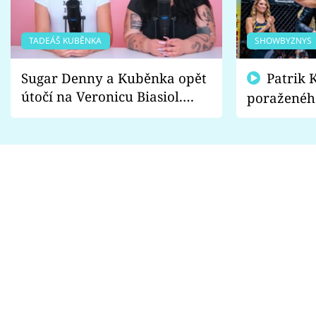
TADEÁŠ KUBĚNKA
SHOWBYZNYS
Sugar Denny a Kuběnka opět
Patrik Kincl se zastal
útočí na Veronicu Biasiol.
poraženéh
Proč je podle nich falešná a
fanoušci n
lže o své nevěře?