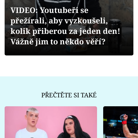
Sex a vztahy
VIDEO: Youtubeři se
Videa
přežírali, aby vyzkoušeli,
kolik přiberou za jeden den!
Sledujte prima+
Vážně jim to někdo věří?
Přihlášení
Sledujte nás
PŘEČTĚTE SI TAKÉ