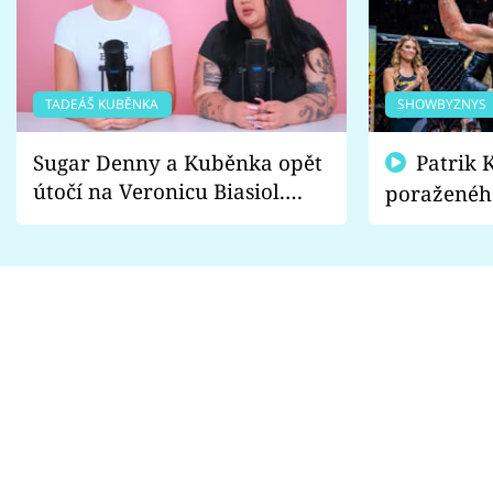
TADEÁŠ KUBĚNKA
SHOWBYZNYS
Sugar Denny a Kuběnka opět
Patrik Kincl se zastal
útočí na Veronicu Biasiol.
poraženéh
Proč je podle nich falešná a
fanoušci n
lže o své nevěře?