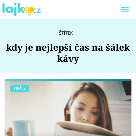
Trendy:
KARLOS VÉMOLA
ONLYFANS
ŠTÍTEK
SHOPAHOLICADEL
CLASH OF THE STARS
kdy je nejlepší čas na šálek
kávy
Témata
VIRÁLY
Showbyznys
Youtubeři
Virály