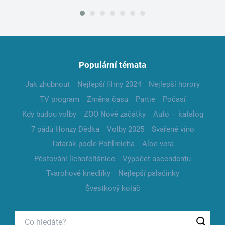
Populární témata
Jak zhubnout
Nejlepší filmy 2024
Nejlepší horory
TV program
Změna času
Partie
Počasí
Kdy budou volby
ZOO Nové začátky
Auto – katalog
7 pádů Honzy Dědka
Volby 2025
Svařené víno
Tatarák podle Pohlreicha
Aloe vera
Pěstování lichořeřišnice
Výpočet ascendentu
Tvarohové knedlíky
Nejlepší palačinky
Švestkový koláč