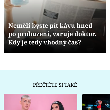
Sex a vztahy
Videa
Neměli byste pít kávu hned
Sledujte prima+
po probuzení, varuje doktor.
Přihlášení
Kdy je tedy vhodný čas?
Sledujte nás
PŘEČTĚTE SI TAKÉ