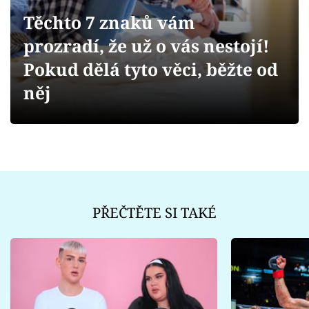
Sex a vztahy
Těchto 7 znaků vám
Videa
prozradí, že už o vás nestojí!
Pokud dělá tyto věci, běžte od
Sledujte prima+
něj
Přihlášení
Sledujte nás
PŘEČTĚTE SI TAKÉ