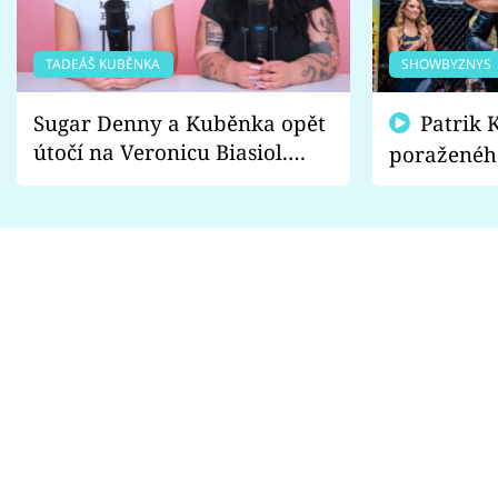
TADEÁŠ KUBĚNKA
SHOWBYZNYS
Sugar Denny a Kuběnka opět
Patrik Kincl se zastal
útočí na Veronicu Biasiol.
poraženéh
Proč je podle nich falešná a
fanoušci n
lže o své nevěře?