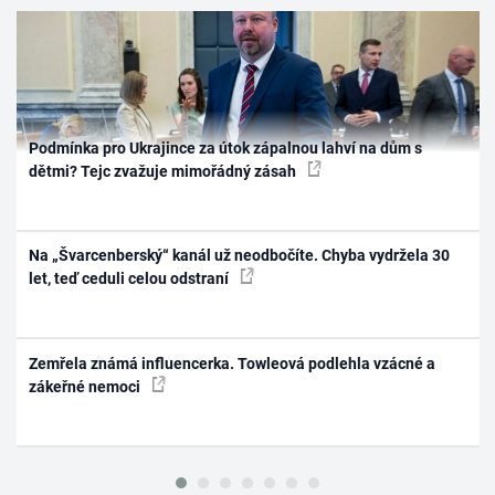
Podmínka pro Ukrajince za útok zápalnou lahví na dům s
dětmi? Tejc zvažuje mimořádný zásah
Na „Švarcenberský“ kanál už neodbočíte. Chyba vydržela 30
let, teď ceduli celou odstraní
Zemřela známá influencerka. Towleová podlehla vzácné a
zákeřné nemoci