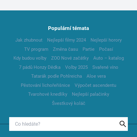
Populární témata
Jak zhubnout
Nejlepší filmy 2024
Nejlepší horory
TV program
Změna času
Partie
Počasí
Kdy budou volby
ZOO Nové začátky
Auto – katalog
7 pádů Honzy Dědka
Volby 2025
Svařené víno
Tatarák podle Pohlreicha
Aloe vera
Pěstování lichořeřišnice
Výpočet ascendentu
Tvarohové knedlíky
Nejlepší palačinky
Švestkový koláč