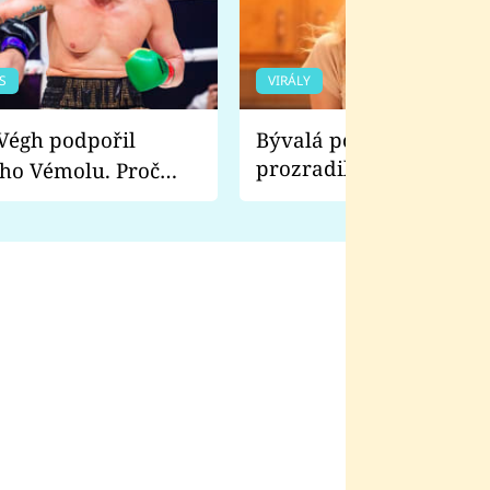
S
VIRÁLY
Bývalá pornoherečka
prozradila, co ji šokova
ho Vémolu. Proč
natáčení Euforie. Vážně
ji zápasit s ním než
bylo drsnější než hanba
 Kinclem?
filmy?