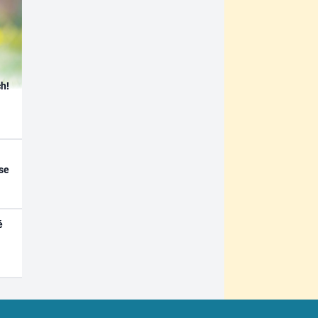
h!
se
é