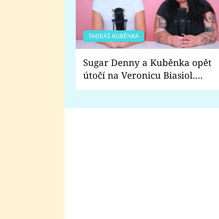
TADEÁŠ KUBĚNKA
Sugar Denny a Kuběnka opět
útočí na Veronicu Biasiol.
Proč je podle nich falešná a
lže o své nevěře?