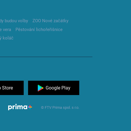
dy budou volby
ZOO Nové začátky
e vera
Pěstování lichořeřišnice
ý koláč
 Store
Google Play
© FTV Prima spol. s r.o.