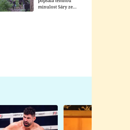
popsala temnou
minulost Sáry ze
seriálu Zákony vlka