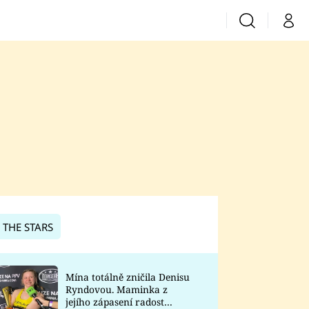
Vyhledávání
Můj 
Prima+
CNN Prima News
Prima Fresh
Prima Living
Prima Zoom
 THE STARS
Prima Lajk
Mína totálně zničila Denisu
Ryndovou. Maminka z
Sledujte nás
jejího zápasení radost