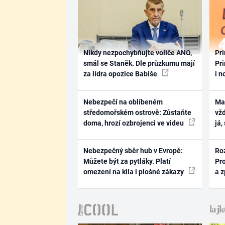
Nikdy nezpochybňujte voliče ANO,
Pri
smál se Staněk. Dle průzkumu mají
Pri
za lídra opozice Babiše
i n
Nebezpečí na oblíbeném
Ma
středomořském ostrově: Zůstaňte
vž
doma, hrozí ozbrojenci ve videu
já,
Nebezpečný sběr hub v Evropě:
Ro
Můžete být za pytláky. Platí
Pr
omezení na kila i plošné zákazy
a 