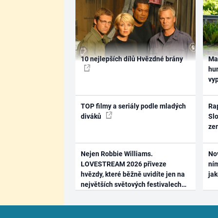
10 nejlepších dílů Hvězdné brány
Ma
hum
vy
TOP filmy a seriály podle mladých
Rap
diváků
Slo
ze
Nejen Robbie Williams.
No
LOVESTREAM 2026 přiveze
ním
hvězdy, které běžně uvidíte jen na
ja
největších světových festivalech