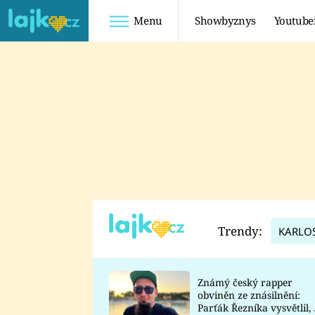
Menu
Showbyznys
Youtube
Youtuberky
Youtubeři
SHOPAHOLICADEL
FATTYPILLOW
ANNA ŠULC
FREESCOOT
SUGAR DENNY
ADAM KAJUMI
LADUŠKA
TADEÁŠ KUBĚNKA
DOMINIKA
DATEL
Trendy:
KARLO
MYSLIVCOVÁ
Známý český rapper
obviněn ze znásilnění:
Parťák Řezníka vysvětlil, 