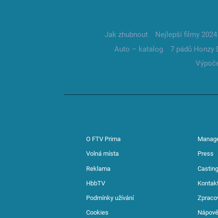
Jak zhubnout
Nejlepší filmy 2024
Auto – katalog
7 pádů Honzy 
Výpoče
O FTV Prima
Manag
Volná místa
Press
Reklama
Casting
HbbTV
Kontak
Podmínky užívání
Zpraco
Cookies
Nápov