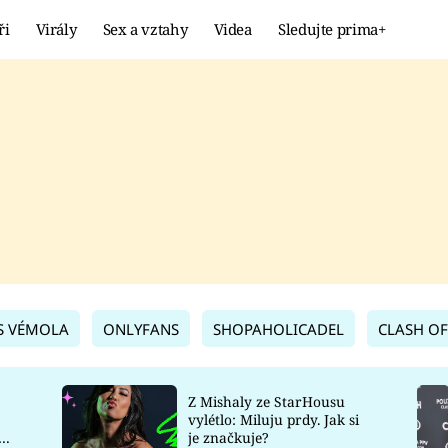
ři
Virály
Sex a vztahy
Videa
Sledujte prima+
Showbyznys
Extrém
VIRÁLY
KURIOZITY
VIDEA
KVÍZY
S VÉMOLA
ONLYFANS
SHOPAHOLICADEL
CLASH OF
Z Mishaly ze StarHousu
vylétlo: Miluju prdy. Jak si
co
je značkuje?