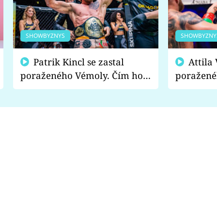
SHOWBYZNYS
SHOWBYZNY
Patrik Kincl se zastal
Attila Végh podpořil
poraženého Vémoly. Čím ho
poražené
fanoušci naštvali?
chce radě
s vítězem