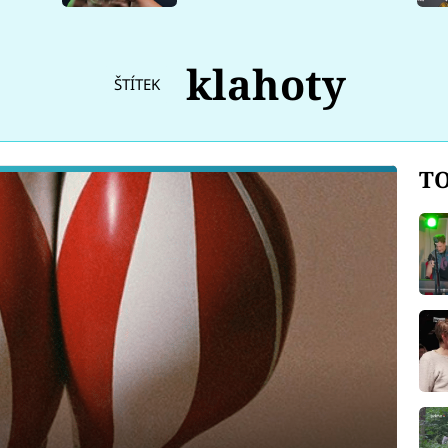
klahoty
ŠTÍTEK
TO