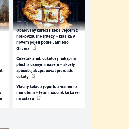
Obalovaný kuřecí řízek s vejcem z
horkovzdušné fritézy – klasika v
novém pojetí podle Jamieho
Olivera
Cukeťák aneb cuketový nákyp na
plech s uzeným masem – skvělý
atr
způsob, jak zpracovat přerostlé
cukety
Vláčný koláč z jogurtu s višněmi a
o
mandlemi – letní moučník ke kávě i
ně
na oslavu