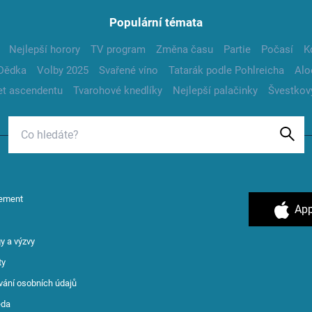
Populární témata
Nejlepší horory
TV program
Změna času
Partie
Počasí
K
Dědka
Volby 2025
Svařené víno
Tatarák podle Pohlreicha
Alo
t ascendentu
Tvarohové knedlíky
Nejlepší palačinky
Švestkov
ement
App
y a výzvy
ty
vání osobních údajů
ěda