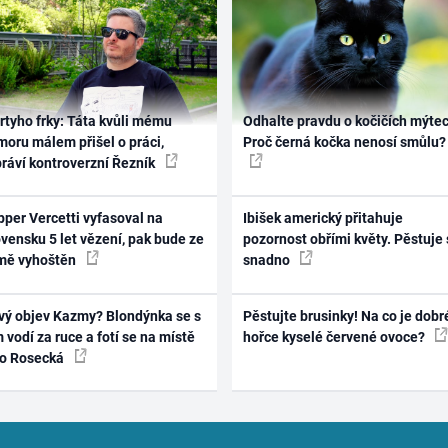
rtyho frky: Táta kvůli mému
Odhalte pravdu o kočičích mýtec
oru málem přišel o práci,
Proč černá kočka nenosí smůlu?
práví kontroverzní Řezník
per Vercetti vyfasoval na
Ibišek americký přitahuje
vensku 5 let vězení, pak bude ze
pozornost obřími květy. Pěstuje 
mě vyhoštěn
snadno
vý objev Kazmy? Blondýnka se s
Pěstujte brusinky! Na co je dobr
 vodí za ruce a fotí se na místě
hořce kyselé červené ovoce?
ko Rosecká