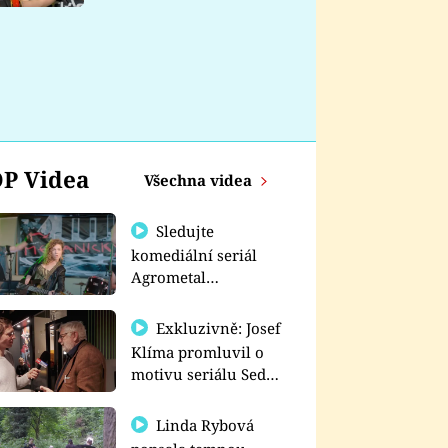
nemá
P Videa
Všechna videa
Sledujte
komediální seriál
Agrometal
exkluzivně na
prima+
Exkluzivně: Josef
Klíma promluvil o
motivu seriálu Sedm
schodů k moci
Linda Rybová