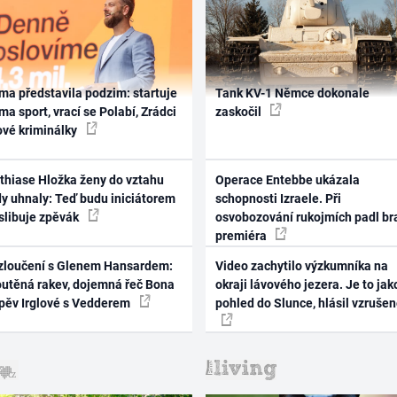
ma představila podzim: startuje
Tank KV-1 Němce dokonale
ma sport, vrací se Polabí, Zrádci
zaskočil
ové kriminálky
thiase Hložka ženy do vztahu
Operace Entebbe ukázala
dy uhnaly: Teď budu iniciátorem
schopnosti Izraele. Při
 slibuje zpěvák
osvobozování rukojmích padl br
premiéra
zloučení s Glenem Hansardem:
Video zachytilo výzkumníka na
outěná rakev, dojemná řeč Bona
okraji lávového jezera. Je to jak
zpěv Irglové s Vedderem
pohled do Slunce, hlásil vzruše