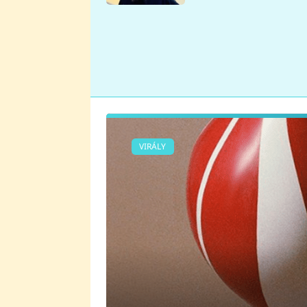
se v Plzni stalo
VIRÁLY