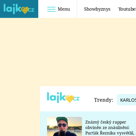
Menu
Showbyznys
Youtube
Youtuberky
Youtubeři
SHOPAHOLICADEL
FATTYPILLOW
ANNA ŠULC
FREESCOOT
SUGAR DENNY
ADAM KAJUMI
LADUŠKA
TADEÁŠ KUBĚNKA
DOMINIKA
DATEL
Trendy:
KARLO
MYSLIVCOVÁ
Známý český rapper
obviněn ze znásilnění:
Parťák Řezníka vysvětlil, 