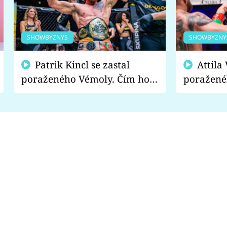
SHOWBYZNYS
SHOWBYZNY
Patrik Kincl se zastal
Attila Végh podpořil
poraženého Vémoly. Čím ho
poražené
fanoušci naštvali?
chce radě
s vítězem