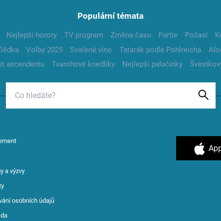
Populární témata
Nejlepší horory
TV program
Změna času
Partie
Počasí
K
Dědka
Volby 2025
Svařené víno
Tatarák podle Pohlreicha
Alo
t ascendentu
Tvarohové knedlíky
Nejlepší palačinky
Švestkov
ement
App
y a výzvy
ty
vání osobních údajů
ěda