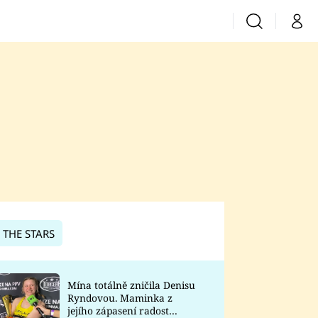
Vyhledávání
Můj 
Prima+
CNN Prima News
Prima Fresh
Prima Living
Prima Zoom
 THE STARS
Prima Lajk
Mína totálně zničila Denisu
Ryndovou. Maminka z
Sledujte nás
jejího zápasení radost