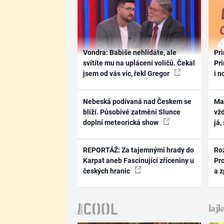
Vondra: Babiše nehlídáte, ale
Pri
svítíte mu na uplácení voličů. Čekal
Pri
jsem od vás víc, řekl Gregor
i n
Nebeská podívaná nad Českem se
Ma
blíží. Působivé zatmění Slunce
vž
doplní meteorická show
já,
REPORTÁŽ: Za tajemnými hrady do
Ro
Karpat aneb Fascinující zříceniny u
Pr
českých hranic
a 