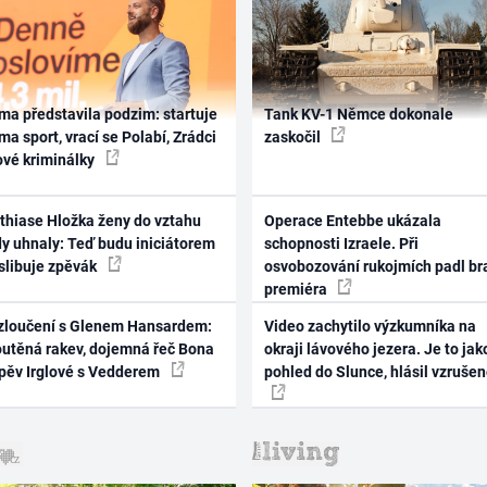
ma představila podzim: startuje
Tank KV-1 Němce dokonale
ma sport, vrací se Polabí, Zrádci
zaskočil
ové kriminálky
thiase Hložka ženy do vztahu
Operace Entebbe ukázala
dy uhnaly: Teď budu iniciátorem
schopnosti Izraele. Při
 slibuje zpěvák
osvobozování rukojmích padl br
premiéra
zloučení s Glenem Hansardem:
Video zachytilo výzkumníka na
outěná rakev, dojemná řeč Bona
okraji lávového jezera. Je to jak
zpěv Irglové s Vedderem
pohled do Slunce, hlásil vzruše