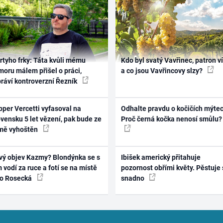
rtyho frky: Táta kvůli mému
Kdo byl svatý Vavřinec, patron v
oru málem přišel o práci,
a co jsou Vavřincovy slzy?
práví kontroverzní Řezník
per Vercetti vyfasoval na
Odhalte pravdu o kočičích mýtec
vensku 5 let vězení, pak bude ze
Proč černá kočka nenosí smůlu?
mě vyhoštěn
vý objev Kazmy? Blondýnka se s
Ibišek americký přitahuje
 vodí za ruce a fotí se na místě
pozornost obřími květy. Pěstuje 
ko Rosecká
snadno