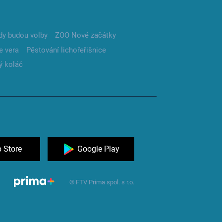
dy budou volby
ZOO Nové začátky
e vera
Pěstování lichořeřišnice
ý koláč
 Store
Google Play
© FTV Prima spol. s r.o.