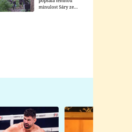
popsala temnou
minulost Sáry ze
seriálu Zákony vlka