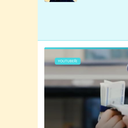
se v Plzni stalo
YOUTUBEŘI