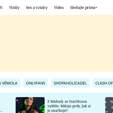
ři
Virály
Sex a vztahy
Videa
Sledujte prima+
Showbyznys
Extrém
VIRÁLY
KURIOZITY
VIDEA
KVÍZY
S VÉMOLA
ONLYFANS
SHOPAHOLICADEL
CLASH OF
Z Mishaly ze StarHousu
vylétlo: Miluju prdy. Jak si
co
je značkuje?