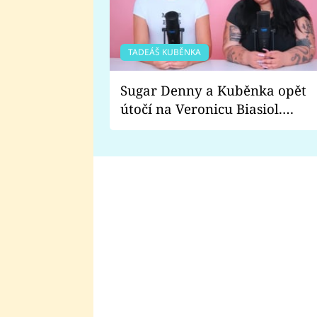
TADEÁŠ KUBĚNKA
Sugar Denny a Kuběnka opět
útočí na Veronicu Biasiol.
Proč je podle nich falešná a
lže o své nevěře?