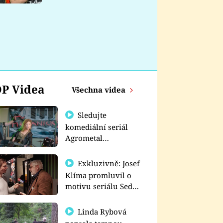
nemá
P Videa
Všechna videa
Sledujte
komediální seriál
Agrometal
exkluzivně na
prima+
Exkluzivně: Josef
Klíma promluvil o
motivu seriálu Sedm
schodů k moci
Linda Rybová