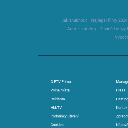
Jak zhubnout
Nejlepší filmy 2024
Auto – katalog
7 pádů Honzy 
Výpoče
O FTV Prima
Manag
Volná místa
Press
Reklama
Casting
HbbTV
Kontak
Podmínky užívání
Zpraco
Cookies
Nápov