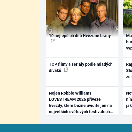
10 nejlepších dílů Hvězdné brány
Ma
hum
vy
TOP filmy a seriály podle mladých
Rap
diváků
Slo
ze
Nejen Robbie Williams.
No
LOVESTREAM 2026 přiveze
ním
hvězdy, které běžně uvidíte jen na
ja
největších světových festivalech