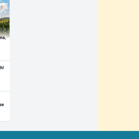
ína,
h!
se