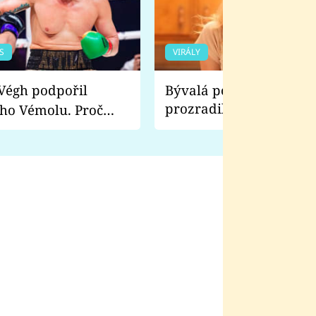
S
VIRÁLY
Bývalá pornoherečka
prozradila, co ji šokova
ho Vémolu. Proč
natáčení Euforie. Vážně
ji zápasit s ním než
bylo drsnější než hanba
 Kinclem?
filmy?