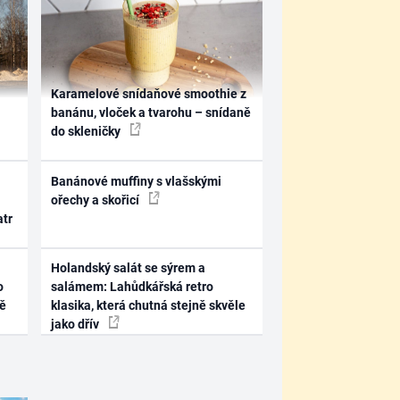
Karamelové snídaňové smoothie z
banánu, vloček a tvarohu – snídaně
do skleničky
Banánové muffiny s vlašskými
ořechy a skořicí
atr
Holandský salát se sýrem a
o
salámem: Lahůdkářská retro
ně
klasika, která chutná stejně skvěle
jako dřív