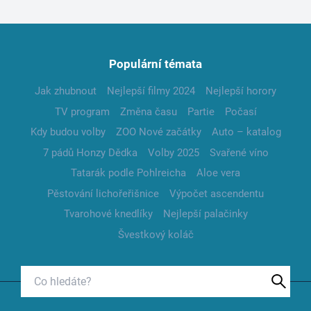
Populární témata
Jak zhubnout
Nejlepší filmy 2024
Nejlepší horory
TV program
Změna času
Partie
Počasí
Kdy budou volby
ZOO Nové začátky
Auto – katalog
7 pádů Honzy Dědka
Volby 2025
Svařené víno
Tatarák podle Pohlreicha
Aloe vera
Pěstování lichořeřišnice
Výpočet ascendentu
Tvarohové knedlíky
Nejlepší palačinky
Švestkový koláč