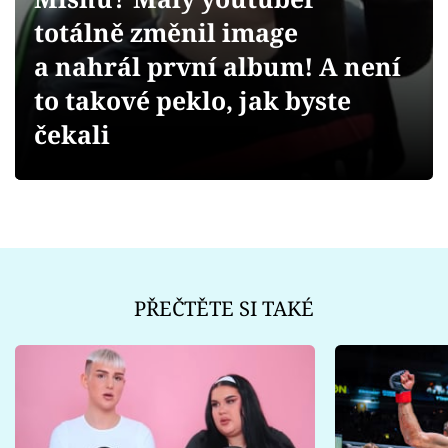
Sex a vztahy
totálně změnil image
Videa
a nahrál první album! A není
to takové peklo, jak byste
Sledujte prima+
čekali
Přihlášení
Sledujte nás
PŘEČTĚTE SI TAKÉ