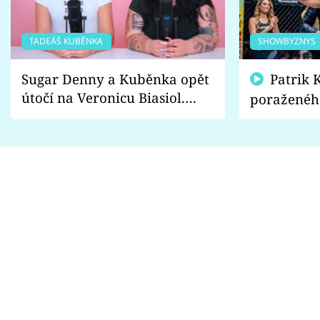
TADEÁŠ KUBĚNKA
SHOWBYZNYS
Sugar Denny a Kuběnka opět
Patrik Kincl se zastal
útočí na Veronicu Biasiol.
poraženéh
Proč je podle nich falešná a
fanoušci n
lže o své nevěře?