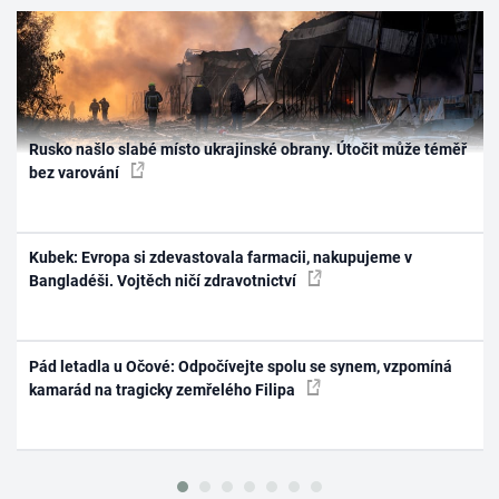
Rusko našlo slabé místo ukrajinské obrany. Útočit může téměř
bez varování
Kubek: Evropa si zdevastovala farmacii, nakupujeme v
Bangladéši. Vojtěch ničí zdravotnictví
Pád letadla u Očové: Odpočívejte spolu se synem, vzpomíná
kamarád na tragicky zemřelého Filipa