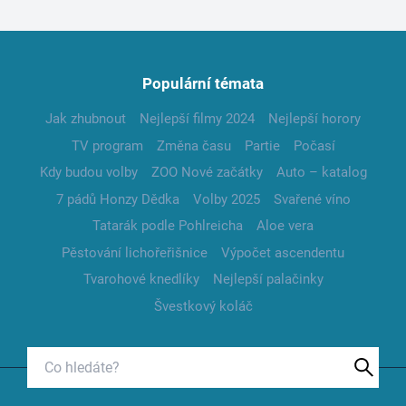
Populární témata
Jak zhubnout
Nejlepší filmy 2024
Nejlepší horory
TV program
Změna času
Partie
Počasí
Kdy budou volby
ZOO Nové začátky
Auto – katalog
7 pádů Honzy Dědka
Volby 2025
Svařené víno
Tatarák podle Pohlreicha
Aloe vera
Pěstování lichořeřišnice
Výpočet ascendentu
Tvarohové knedlíky
Nejlepší palačinky
Švestkový koláč