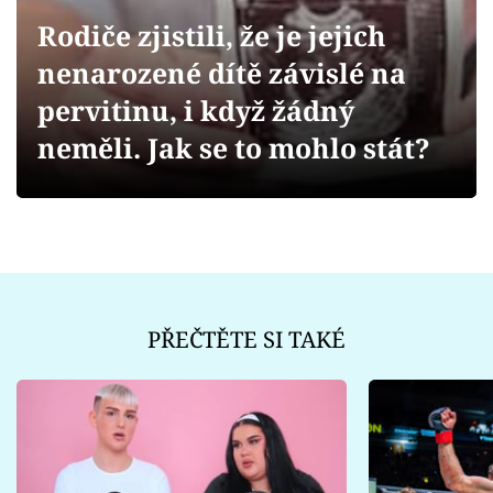
Sex a vztahy
Rodiče zjistili, že je jejich
Videa
nenarozené dítě závislé na
pervitinu, i když žádný
Sledujte prima+
neměli. Jak se to mohlo stát?
Přihlášení
Sledujte nás
PŘEČTĚTE SI TAKÉ