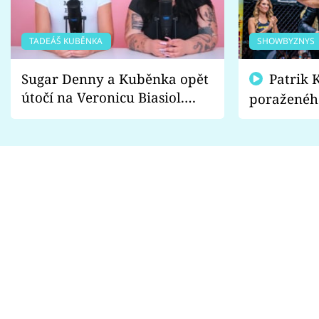
TADEÁŠ KUBĚNKA
SHOWBYZNYS
Sugar Denny a Kuběnka opět
Patrik Kincl se zastal
útočí na Veronicu Biasiol.
poraženéh
Proč je podle nich falešná a
fanoušci n
lže o své nevěře?