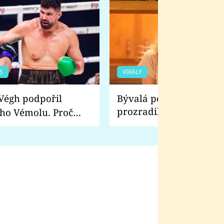
S
VIRÁLY
Bývalá pornoherečka
prozradila, co ji šokova
ho Vémolu. Proč
natáčení Euforie. Vážně
ji zápasit s ním než
bylo drsnější než hanba
 Kinclem?
filmy?