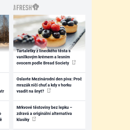
Tartaletky z lineckého těsta s
vanilkovým krémem a lesním
ovocem podle Bread Society
Oslavte Mezinárodní den piva: Proč
mrazák ničí chuť a kdy v horku
atr
vsadit na šnyt?
Mrkvové těstoviny bez lepku –
o
zdravá a originální alternativa
ně
klasiky