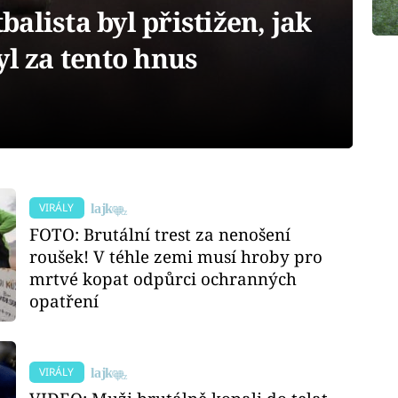
alista byl přistižen, jak
yl za tento hnus
VIRÁLY
FOTO: Brutální trest za nenošení
roušek! V téhle zemi musí hroby pro
mrtvé kopat odpůrci ochranných
opatření
VIRÁLY