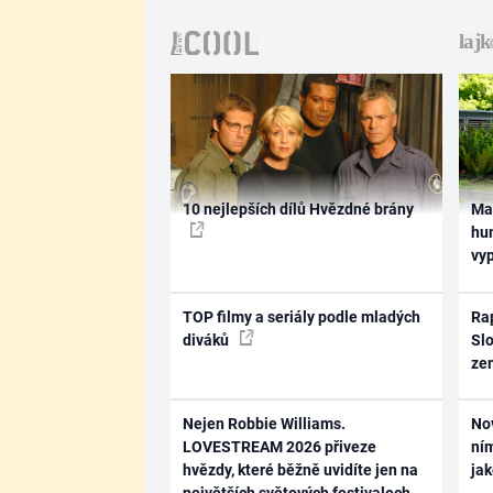
10 nejlepších dílů Hvězdné brány
Ma
hum
vy
TOP filmy a seriály podle mladých
Rap
diváků
Slo
ze
Nejen Robbie Williams.
No
LOVESTREAM 2026 přiveze
ním
hvězdy, které běžně uvidíte jen na
ja