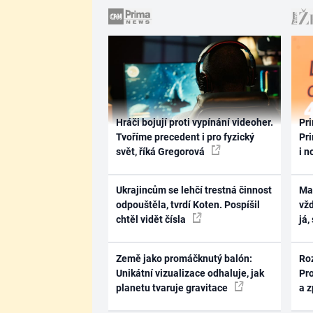
Hráči bojují proti vypínání videoher.
Pri
Tvoříme precedent i pro fyzický
Pri
svět, říká Gregorová
i n
Ukrajincům se lehčí trestná činnost
Ma
odpouštěla, tvrdí Koten. Pospíšil
vž
chtěl vidět čísla
já,
Země jako promáčknutý balón:
Ro
Unikátní vizualizace odhaluje, jak
Pr
planetu tvaruje gravitace
a 