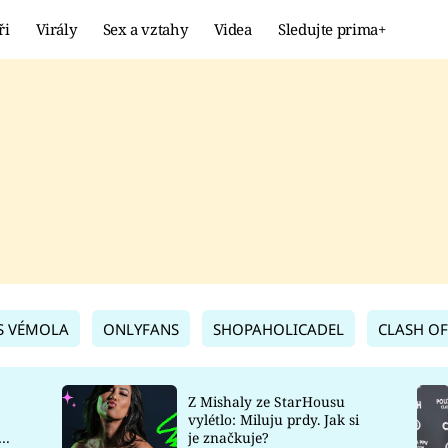
ři
Virály
Sex a vztahy
Videa
Sledujte prima+
Showbyznys
Extrém
VIRÁLY
KURIOZITY
VIDEA
KVÍZY
S VÉMOLA
ONLYFANS
SHOPAHOLICADEL
CLASH OF
Z Mishaly ze StarHousu
vylétlo: Miluju prdy. Jak si
co
je značkuje?