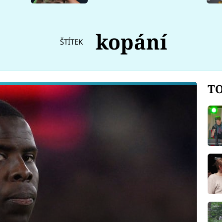
kopání
ŠTÍTEK
TO