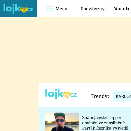
Menu
Showbyznys
Youtube
Youtuberky
Youtubeři
SHOPAHOLICADEL
FATTYPILLOW
ANNA ŠULC
FREESCOOT
SUGAR DENNY
ADAM KAJUMI
LADUŠKA
TADEÁŠ KUBĚNKA
DOMINIKA
DATEL
Trendy:
KARLO
MYSLIVCOVÁ
Známý český rapper
obviněn ze znásilnění:
Parťák Řezníka vysvětlil, 