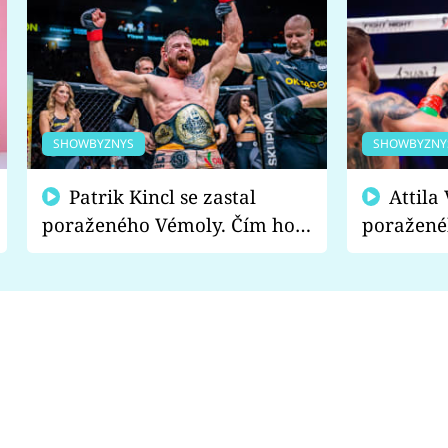
SHOWBYZNYS
SHOWBYZNY
Patrik Kincl se zastal
Attila Végh podpořil
poraženého Vémoly. Čím ho
poražené
fanoušci naštvali?
chce radě
s vítězem