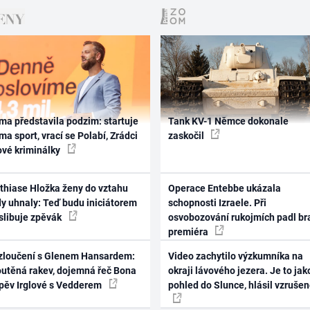
ma představila podzim: startuje
Tank KV-1 Němce dokonale
ma sport, vrací se Polabí, Zrádci
zaskočil
ové kriminálky
thiase Hložka ženy do vztahu
Operace Entebbe ukázala
dy uhnaly: Teď budu iniciátorem
schopnosti Izraele. Při
 slibuje zpěvák
osvobozování rukojmích padl br
premiéra
zloučení s Glenem Hansardem:
Video zachytilo výzkumníka na
outěná rakev, dojemná řeč Bona
okraji lávového jezera. Je to jak
zpěv Irglové s Vedderem
pohled do Slunce, hlásil vzruše