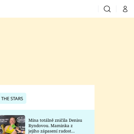
Vyhledávání
Můj 
Prima+
CNN Prima News
Prima Fresh
Prima Living
Prima Zoom
 THE STARS
Prima Lajk
Mína totálně zničila Denisu
Ryndovou. Maminka z
Sledujte nás
jejího zápasení radost