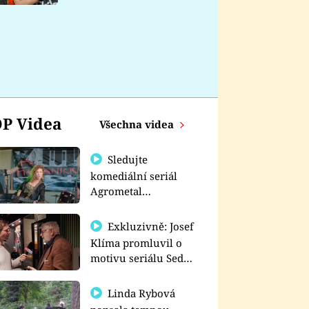
nemá
P Videa
Všechna videa
Sledujte
komediální seriál
Agrometal
exkluzivně na
prima+
Exkluzivně: Josef
Klíma promluvil o
motivu seriálu Sedm
schodů k moci
Linda Rybová