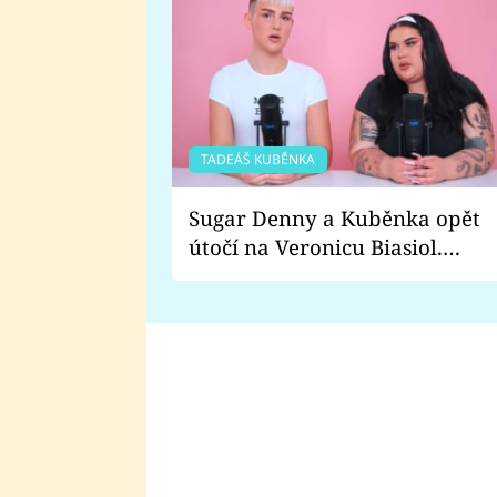
TADEÁŠ KUBĚNKA
Sugar Denny a Kuběnka opět
útočí na Veronicu Biasiol.
Proč je podle nich falešná a
lže o své nevěře?