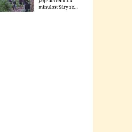
popsala temnou
minulost Sáry ze
seriálu Zákony vlka