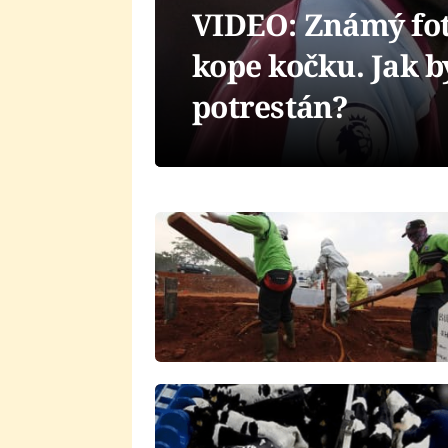
VIDEO: Známý fotb
kope kočku. Jak b
potrestán?