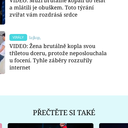
VIDEO: Muži brutálně kopali do telat
a mlátili je obuškem. Toto týrání
zvířat vám rozdrásá srdce
VIRÁLY
VIDEO: Žena brutálně kopla svou
tříletou dceru, protože neposlouchala
u focení. Tyhle záběry rozzuřily
internet
PŘEČTĚTE SI TAKÉ