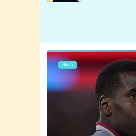
se v Plzni stalo
VIRÁLY