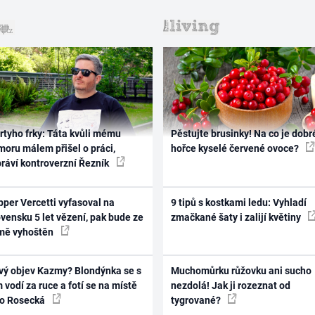
rtyho frky: Táta kvůli mému
Pěstujte brusinky! Na co je dobr
oru málem přišel o práci,
hořce kyselé červené ovoce?
práví kontroverzní Řezník
per Vercetti vyfasoval na
9 tipů s kostkami ledu: Vyhladí
vensku 5 let vězení, pak bude ze
zmačkané šaty i zalijí květiny
mě vyhoštěn
vý objev Kazmy? Blondýnka se s
Muchomůrku růžovku ani sucho
 vodí za ruce a fotí se na místě
nezdolá! Jak ji rozeznat od
ko Rosecká
tygrované?